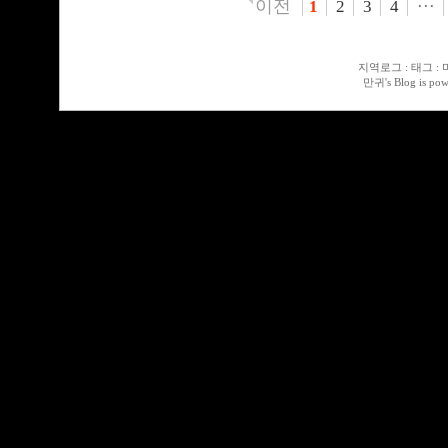
이전
1
2
3
4
···
지역로그
:
태그
:
만귀
's Blog is po