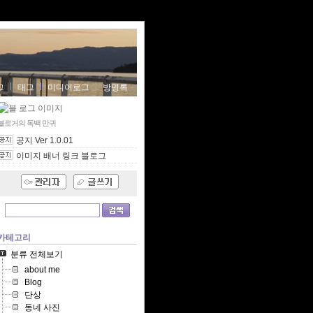
그
태그
미디어로그
방명록
블로거의 독백
만귀
공지 Ver 1.0.01
이미지 배너 링크 블로그
카테고리
분류 전체보기
about me
Blog
단상
동네 사진