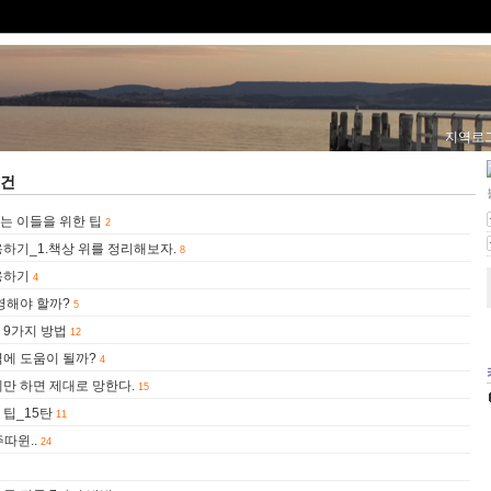
지역로
6건
는 이들을 위한 팁
2
하기_1.책상 위를 정리해보자.
8
용하기
4
영해야 할까?
5
 9가지 방법
12
력에 도움이 될까?
4
만 하면 제대로 망한다.
15
 팁_15탄
11
따윈..
24