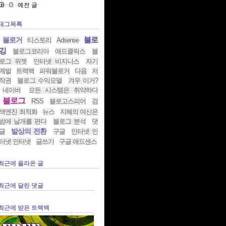
예전 글
태그목록
블로
블로거
티스토리
Adsense
깅
블로그코리아
애드클릭스
블
로그 위젯
인터넷 비지니스
자기
계발
트랙백
파워블로거
다음
저
작권
블로그 수익모델
겨우 이거?
네이버
모든 시스템은 취약하다
블로그
RSS
블로고스피어
검
색엔진 최적화
뉴스
지혜의 여신은
밤에 날개를 편다
블로그 분석
댓
발상의 전환
글
구글
인터넷 인
터넷 인터넷
글쓰기
구글 애드센스
최근에 올라온 글
최근에 달린 댓글
최근에 받은 트랙백