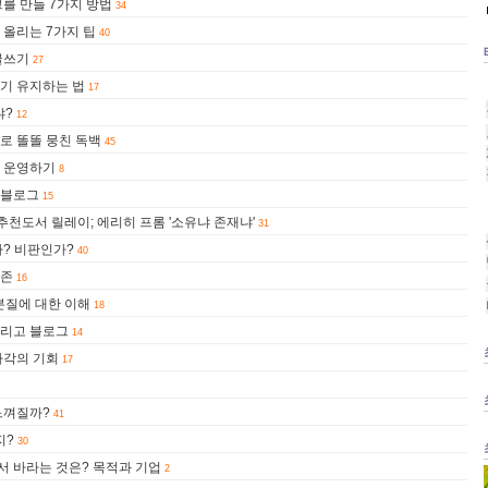
를 만들 7가지 방법
34
 올리는 7가지 팁
40
글쓰기
27
기 유지하는 법
17
냐?
12
로 똘똘 뭉친 독백
45
 운영하기
8
 블로그
15
천도서 릴레이; 에리히 프롬 '소유냐 존재냐'
31
가? 비판인가?
40
실존
16
 본질에 대한 이해
18
 그리고 블로그
14
자각의 기회
17
느껴질까?
41
지?
30
 바라는 것은? 목적과 기업
2