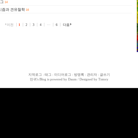
로그
14
파시즘과 견유철학
16
이전
1
2
3
4
···
6
다음
지역로그
:
태그
:
미디어로그
:
방명록
:
관리자
:
글쓰기
만귀
's Blog is powered by
Daum
/ Designed by
Tistory