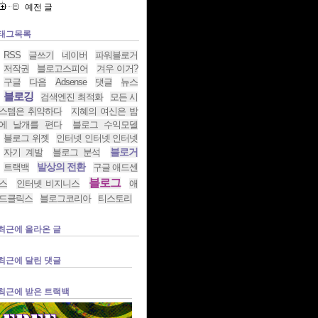
예전 글
태그목록
RSS
글쓰기
네이버
파워블로거
저작권
블로고스피어
겨우 이거?
구글
다음
Adsense
댓글
뉴스
블로깅
검색엔진 최적화
모든 시
스템은 취약하다
지혜의 여신은 밤
에 날개를 편다
블로그 수익모델
블로그 위젯
인터넷 인터넷 인터넷
블로거
자기 계발
블로그 분석
발상의 전환
트랙백
구글 애드센
블로그
스
인터넷 비지니스
애
드클릭스
블로그코리아
티스토리
최근에 올라온 글
최근에 달린 댓글
최근에 받은 트랙백