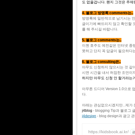
도 없을겁니다. 왠지 그것은 주제
4. 블로그 방명록 comments는..
방명록에 일반적으로 남기시는 인
글이기에 빠뜨리지 않고 확인할 
를 해 주시길 바랍니다.
5. 블로그 comments는..
이젠 호주도 예전같은 인터넷 종
못하고 단지 꼭 답글이 필요하다는
6. 블로그 consulting은..
아무도 신청하지 않으시는 것 같
시면 시간을 내서 허접한 조언이
하지만 아무도 신청 안 할거라는거
아무튼 드디어 Version 1.
다.
아래는 관심없으시겠지만...제가 운
j4blog
- blogging Tip과 
j4design
- blog design과 
https://kidsbook.ai.kr/