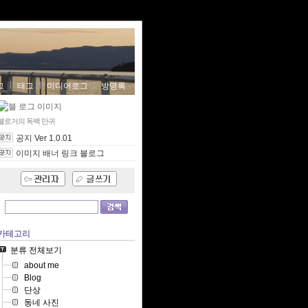
그
태그
미디어로그
방명록
블로거의 독백
만귀
공지 Ver 1.0.01
이미지 배너 링크 블로그
카테고리
분류 전체보기
about me
Blog
단상
동네 사진