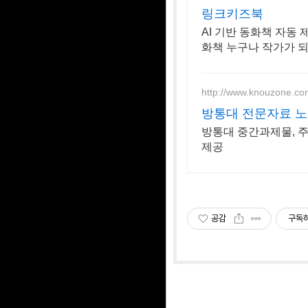
링크키즈북
AI 기반 동화책 자동
화책 누구나 작가가 되
한 이야기를 완성해
http://www.knouzone.co
방통대 전문자료 노
방통대 중간과제물, 주
제공
공감
구독