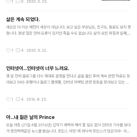
1
0
2020. 5. 23.
삶은 계속 되었다.
글 내용
세상은 더 이상 예전의 세상이 아닙니다. 보고 싶은 부모님도, 친구도, 동료도 보지 못
합니다. 정녕 절망 안에 오롯이 있지만 죽을 수도 없습니다. 삶의 모든 좌절과 실패,
불행과 불안, 미성숙과 미흡함의 근원은 외부에서 비롯되었다! 스스로에게 세뇌를 하
지만, 사실 누구보다도 잘 알고 있었습니다. 오늘의 내 모습은 어제 '나'라는 새끼가
작성시간
1
4
2020. 5. 22.
저질러 놓은 행위의 결과였음을. 그럼에도 인간은 미련하기 그지없는지라 자기 합리
화를 위해 오늘을 낭비합니다. 자신을 향한 불만을, 자기를 향한 분노를 사회를 향한
광기 어린 격분으로 표출하며 '세상은 부조리하다, 그리하여 나는 분노한다'라고 우
인터넷이...인터넷이 너무 느려요.
기고 있는 자신을 발견합니다. 그리하여 카뮈가 말한 것처럼 '자살이란 인간의 삶이
글 내용
살아갈 가치가 없다고 고백하는 것'이라고 생각하며..
몇 달 전에 블로그를 다시 제대로 운영을 한다고 글을 올린 후에 계속 관련 자료도 찾
아보고 SNS 유행이나 블로그 플랫폼, 인터넷 마케팅 관련 등등을 찾아보고 있는 짬
짬이 글도 몇 편 정리를 해놓았습니다.....만.... 호주 인터넷의 가공할 속도때문에 동
기 박탈 및 의욕 괴멸의 상태에 빠져 있습니다. 이건 뭐...구글 텍스트 서칭외에는 안
작성시간
1
4
2016. 8. 23.
되는 수준입니다. 9월달에 광케이블이 제가 사는 동네에 들어온다는데 얼마나 빨라
질지...주변 이야기를 들어보면 또 그닥 빠른 것도 아니라네요. 아 정말 이럴 때는 한
국이 그립습니다. 어째 10년 전 한국 속도도 안 나오니. 9월달에 광케이블 설치하고
아...내 젊은 날의 Prince
나서야 어째 뭘 좀 해볼 수 있을듯 합니다. 정말 정말...인터넷이 너무 느려요.
글 내용
오늘 아침 (21일 4월 2016년) 갑자기 새벽에 깨서 할 일도 없이 인터넷 기사를 보다
가 청천벽력같은 뉴스를 봤습니다. 프린스 사망! 뭐 워낙에 프린스가 많은지라- 사실