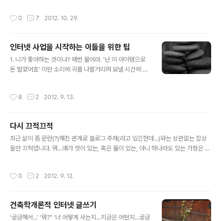
사위원으로 있는 한 오디션 프로그램에서 그가 한 탄식이 화제가 되었다. '대중의 시
선은 이렇게 다른가?' 그래서 문득 부활의 보컬리스트께서 부르셨던 소녀시대가 생
작성시간
0
7
2012. 10. 29.
각이 났다. (대중을) 어리다고 놀리지 말아요. 수줍어서 말도 못하고 (투표를 합니다)
(대중을) 어리다고 놀리지 말아요. (슈스케4도) 스쳐가는 얘기뿐인걸 2. 탑밴드2 피
아가 우승했다. 물론 잘 하지...잘 하는데. 누군가의 글처럼 '김연우가 슈스케 나와서
인터넷 사업을 시작하는 이들을 위한 팁
우승한 것이 자랑이겠다.'라는 생각에 동의한다. 그나저나 김세황...럼;ㅣㅏㅓㅂ;ㅣㅏ
글 내용
ㄷ거 쉑히...이 신(이라 쓰고 씹이..
1. 니가 좋아하는 것이냐? 매번 물어라. '난 이 아이템으로
돈 벌었어효' 이딴 소리에 귀를 나팔거리며 보낼 시간에 자
신이 진짜 좋아하는 것이 무엇인지를 다시금 고민해보십시
요. 2. 취업상태라도 상관없다. 지금! 당신의 비지니스를 시
작성시간
8
2
2012. 9. 13.
작하라. 내가 사업을 시작만하면 무조건 잘 될거라는, 자신
감 100만% 충전상태라 하더라도 그 자신감이 여러분의
지갑까지 빵빵하게 해줄까요? 취업을 하고 있는 상태라면
다시 끄적끄적
바로 그때가 나의 비지니스를 시작할 때입니다. 3. 도움을
글 내용
구하라. 좋은 아이템이 있다고, 성공 가능성이 많다고, 사업
최근 삶이 좀 문란(?)해진 관계로 블로그 주제(라고 있긴한데...)와는 상관없는 잡상
경험이 많다고 모든 인터넷 사업이 성공하지는 않습니다.
들만 끄적댑니다. 뭐...애가 셋이 있는, 혹은 둘이 있는, 아니 하나라도 있는 가정은 몸
도움이 필요하다면 창업 모임에도 참석하고 동아리도 가입
으로 느낄테지만, 영화관에 가서 대형화면에 사랑하는 사람과 손잡고 영화를 보고나
하고 비슷한 생각을 가진 이들을 인터넷에서 만나십시요.
서 와인 한 잔 마시며 영화에 대한 이야기를 하는 호랑이 담배피던 시절은 끝이 납니
작성시간
0
2
2012. 9. 12.
4. 고객 명단 리스트를 만..
다. 그나마 모니터로 본 영화에 대한 한 줄 평. - 맨인블랙3(Men in Black 3) 두 주
인공은 늙었고 할 수 없이 시간여행까지 가야되는 형편이 된 상중양복 아저씨들. 곡
이 절로 나온다. - 다크샤도우(Dark Shadows) 팀 버튼과 조니 뎁, 이젠 둘도 슬슬
건축학개론적 인터넷 글쓰기
이별을 준비해야할까나? 사랑도 집착이면 죄가 된다 뭐 이런..? - 배틀쉽(Battle Shi
글 내용
p) 저렇..
'궁금해서...' '뭐?" '너 어떻게 사는지...지금은 어떤지...궁금