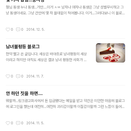
글 내용
형님 동생 누나 동생...가만....이거 ㅅㅂ 남자나 여자나 동생은 그냥 성별무시하고 그
냥 동생이네요. 그냥 간만에 몇 자 쓸데없이 적어봅니다. 이거...그러다보니 이 블로그
가 아주 싸구려 쌈마이 양아치 달동네 스러운 블로그가 되어버렸다고!!!!!! 생각하겠지
만 원래 이 블로그가 날라리입니다요. 처음 오신 분이 있을라가 모르겠는데...지송!!
작성시간
0
0
2014. 12. 5.
야튼!!!! 1. 나이 먹으면 눈물이 훌쩍~~~~ 마나지나요? 뭐 그런겁니다. 요새는 찌질
한 막장 드라마를 봐도 글코..얼마전에 우리 오지 크리켓 선수가 머리에 심각한 부상
을 입고 병원에서 수술까지 몇 차례했는데....결국 사망에 이르고 말았습니다. 그 장례
남녀불평등 블로그
식 현장 중계를 보는데 눈물이 왈칵!!! 그리고 최신 워킹데드 시즌5 8화를 보는데 아
글 내용
우..ㅅㅂ 눈물나서 죽는..
한약 빨고 쓴 글입니다. 세상은 바야흐로 남녀평등의 세상
이라고 하지만 아직도 세상은 결코 남녀 평등한 사회가 아
닙니다. 사실 관점을 달리보면 세상에서 남녀가 평등하지
않기 때문에 지금의 시스템을 유지하고 돌아가고 있다고
작성시간
0
0
2014. 11. 7.
봅니다. 하지만 그냥 자기 꼴리는대로 행동하면서 세상을
부정하는 케이스가 둘 있는데, 하나는 반사회적인격장애고
또 하나가 여가부, 즉 여성가족부입니다. 이건 뭐...말 그대
안 하던 짓을 하면....
로 자신들의 여가 활동을 위한 정부 부서다. 사실 여가부가
글 내용
해야 할 진짜 일은 병신같은 남녀 평등 이야기라든가, 청소
뭐랄까...링크광고회사에서 돈 입금됐다는 메일을 받고 약간은 미안한 마음에 블로그
년 유해 저작물, 게임 셧다운 따위의 뻘짓이 아니라 진정 한
에 로그인을 했는데 여전히...여전히 괴리감이랄까 이질감이랄까 그런 느낌이 들어서
국에서의 여성 지위향상과 청소년들을 위해 필요한 것이
몇 자 끄적거려 봅니다. 1. 요즘 티스토리 스팸 관리 안되나요? 다음이 카톡이랑 합병
무엇인지 깨닫는 것이 우선입니다. 특히 이 사람들은 지금
을 해서 회사명도 바뀐다고 메일 날리고 뭐 이런 저런 변화 때문에 티스토리는 이제
작성시간
0
0
2014. 11. 5.
현 시점에 대한민국 사회에서 여성을..
ㅈ밥인지 개밥인지 블로그보면 내 글보다 심지어 댓글보다 스팸 트랙백이 더 많아 보
이네요. ㅈㄹ 쩔어. 카톡으로 트랙백 날리나? 근데 해외 살아서 그런지 남들 다 쓴다