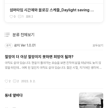
섬머타임 시간제와 블로깅 스케쥴_Daylight saving ti
me with blogging
0
1
조회
2
분류 전체보기
주요 글 목록
공지 Ver 1.0.01
모두보기
공지
절망이 더 이상 절망이지 못하면 희망이 될까?
글 내용
아직도 살아 있습니다. 현실이 돌아가는 모습을 보면 진작에 삶을 떠났어도 늦지 않
았을 터인데... 어찌 된 일인지 아직도 살아 있습니다. 젊은 시절, 치기어린 생각에 온
세상의 절망을 나 혼자 등에 짊어지고 산다는 둥, 내 삶에 남은 것은 이제 회한뿐이라
는 둥의 생각을 했었던 적이 있습니다. 그때는 왠지 내가 절망 속에서 살고 있다는 것
작성시간
2
2
2022. 3. 2.
이 '가오'나 보였습니다. 한 마디로 난 또 다른 다자이 오사무이며, 시대가 다른 로맹
가리라고 생각하며 살았던 것입니다. 그런데 나의 삶을 일찌감치 박살내어 주기를 기
도했던 '절망'이라는 놈이 여태 제 힘을 발휘를 못하고 있습니다. 아니 제 힘을 발휘를
동네 앞바다
못하는 것인지 아니면 아예 그런 힘조차 없었던 건지도 모르겠습니다. 어쨌거나 내가
절망에게 기대했던 것이 이뤄지지 않아..
작성시간