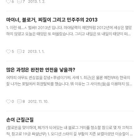
6
7
2013. 1. 2.
그 대다수의 사람들이 바로 Wordpress 툴을 사용하고 있습니다. 아래 그림은 Wo
rdpress를 이용한 블로그를 순서대로 하나 하나 따라해보자 뭐 이런 개념의 그림입
니다. 가볍게 보시길 바랍니다. :) Like this infographic? Get more WordPres
마이너, 블로거, 찌질이 그리고 민주주의 2013
s and hosting tips from Synthesis.
글 내용
1. 이런 쉐...ㅅ 벌써!! 2013년 입니다. 마야달력의 예언처럼 2012년에 세상은 멸망
하지 않았고 오늘은 태양은 또 떠올랐습니다. 그리고 내일은 또 내일의 태양이 떠오
르겠지만....제가 꾸준히 끄적대고 있는 j4blog라는 제목의 이 블로그는 죽은듯 죽지
않고 남아있습니다. 얼마나 오랜 세월이 흘러야 이 기록들이 없어질지 모릅니다. 단
작성시간
5
2
2013. 1. 1.
지 떠오르는 생각은, 오랜 세월이 지나도 이 블로그에는 저라는 인간이 그대로 남아
있을 것 같습니다. 물론 인간은 영구불변의 모습은 아니기에 2007년에 썼던 저의
글은 지금과는 약간은 다른 생각인 것도 있습니다. 하지만 그런 생각의 변화나 치기
많은 과정은 완전한 안전을 낳을까?
어린 모습들조차 이 블로그에 온전히 남아있습니다. 그리고 더 오랜 세월이 흐른 뒤
글 내용
에 저는 담담히 내가 어떻게 변해왔고 현재 어..
어차피 아무도 관심없을 잡념+푸념이기에. 사례 1. 최근(은 물론 예전부터) 한국의
잘 나가는 포털에서 회원탈퇴를 했습니다. 뭐 이유는 그 사이트(들)을 이용하지 않는
다는 아주 단순한 이유 때문이었습니다. 그렇게 몇 몇의 회원가입 사이트들에서 회원
탈퇴를 하는 차에 이미 웹사이트 자체가 사라져버린 회사들도 제법 있었습니다. 문득
작성시간
0
8
2012. 11. 10.
떠올랐던 생각이 '그렇다면 나의 개인 정보는 어디로 간 것일까?' '정말 그 많은 DB
들을 잘 폐기했을까?' 사례 2. 첫째 딸의 한국어 교육을 위해서 한국에 있는 학교에
편입학을 시키기 위해 과정을 알아봤는데...이것도 은근히 복잡하더군요. 게다가 취
손이 근질근질
학연령이 되었는데도 취학을 하지 않으면 그 아이의 주민등록번호는 일시정지(말
글 내용
소?)라는 희안한 과정을 거친답니다. 그러다가 학교에 ..
(할로윈을 맞이하여, 폐가가 되어있는 내 블로그 거미줄 청소할 참으로 몇 자 끄적끄
적, 참고로 19금 욕설난무) 1. 오디션 스타의 길 부활의 지존 보컬이셨던 이승철이 심