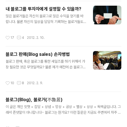
들의 댓글에도 몇 개월 뒤에 답글을 남길 정도로 게으르고 불친절한 블로그가 j준(재
내 블로그를 투자자에게 설명할 수 있을까?
준)이라는 블로그입니다. 보통 블로그를 소통과 교류의 인터넷 개인 미디어라고들 합
글 내용
니다, 뭐 사실이건 아니건. 블로..
많은 블로거들은 자신의 블로그로 많은 수익을 얻기를 바
랍니다. 물론 자신의 일상을 담담히 기록하는 블로거들도
많이 있습니다만, 지난 몇 년 동안 블로그를 통해 수익을 얻
을 수 있다는 점을 이용해서 많은 이들이 수익을 위한 블로
작성시간
17
4
2012. 2. 10.
그를 운영 중입니다. 블로그가 인터넷 사업 아이템이 된 것
이죠. 하지만 생각과는 달리 대부분의 블로그는 수익을 거
의 만들어내지 못합니다. 그 이유는 무엇일까요? BBC에서
블로그 판매(Blog sales) 손자병법
방영했던 Dragons' Den이라는 프로그램은 5명의 투자
글 내용
자 앞에서 자신의 사업 아이템을 설명한 다음 투자를 받아
블로그 판매, 혹은 블로그를 통한 세일즈를 하기 위해서 가
내는 프로그램입니다. 예전에 한국에서도 이와 거의 비슷
장 필요한 것은 무엇일까요? 물론 제가 예전에 쓴 블로그
한 방식의 TV프로그램이 있었습니다. 암튼, 다양한 개인이
자체를 직접 판매하는 방법에 관한 것은 아닙니다. 혹시 블
나 단체가 와서 자신의 사업 아이템이나 현재의 사업 진행
로그나 웹사이트를 판매하시는 것에 관심있으신 분은 아래
작성시간
10
8
2012. 2. 9.
상황과 미래 계획등을 소개하면 투..
글을 읽어보시면 도움이 되실겁니다. 블로그 팝니다. 블로
그 판매로 수익 올리는 방법 블로그 판매, 궁금한 점 묻고
답하기 블로그를 통해 상품을 판매 하는 것은 이미 수많은
블로그(Blog), 불로거(不魯居)
블로거들에 의해 시도되었고 또 지금도 다양한 방법으로
글 내용
시도되고 있습니다. 실상 블로그는 그 생성 초기부터 이미
이 글은 개인 칫챗 + 잡담 + 상념 + 망상 + 공상 + 뻘상 + 상상 + 독백글입니다. 그
비지니스 용도로 활용된지 오랩니다. 사실 블로그는 강력
래서 존댓말이 아니랍니다~ 블로그는 뭔가요? 이런 질문은 지금도 주변에서 자주 받
한 세일즈 도구로 디자인되었습니다. 물론 초기에 의도한
는다. "응~, 블로그는 말이야, 웹에 글을 기록한다는 의미로 Web + Log의 합성어
것은 아니겠지만 말이죠. 일반적으로 대부분의 사람들은
야. 그래서 blog가 된거지. 글을 보여주는 것이 최신 글을 먼저 보여주는 웹사이트라
작성시간