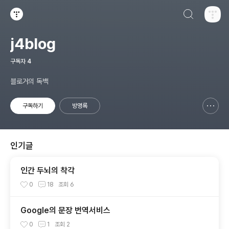
검색하기
티스토리
j4blog
구독자
4
블로거의 독백
구독하기
방명록
신고하기 레이어
열기
인기글
인간 두뇌의 착각
0
18
조회
6
Google의 문장 번역서비스
0
1
조회
2