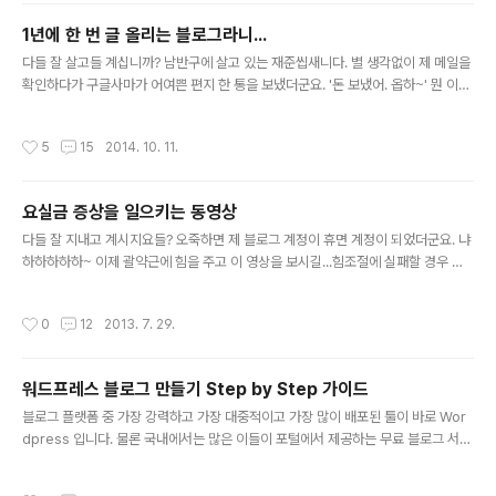
는 카톡을 쓸 줄 모른다능..ㅎㅎㅎ 근데 해외 살아서 그런지 페이스북도 안 쓴다능..?
1년에 한 번 글 올리는 블로그라니...
응?? 2. 공짜 서비스 이용자는 고객 서비스 센터 사용금지일까? 위의 글을 쓰다보니
글 내용
갑자기 든 생각이... 만약 티스토리 고객 센..
다들 잘 살고들 계십니까? 남반구에 살고 있는 재준씹새니다. 별 생각없이 제 메일을
확인하다가 구글사마가 어여쁜 편지 한 통을 보냈더군요. '돈 보냈어. 옵하~' 뭔 이런
사랑충만 은혜가득인 편지가 있나하고 봤더니, 이 블로그를 통해 생긴 수익을 보냈다
는 내용입디다. 흠...근데 이 블로그 사실 좀비 휴업 블로그잖아! 이런 생각이 들어서
작성시간
5
15
2014. 10. 11.
몇 자 급하게 적어봅니다. 사실 3,4년 전부터 - 이게 제 개인적인 시간으로 보면 퇴사
를 하고나서부터 - 이 블로그는 전봇대 옆에 버려놓은 딸딸이 한 짝처럼 완전 가치없
는 꼴이 되어버렸습니다. 물론 이 블로그에 아직까지 남아있는 컨텐츠마저 가치없는
요실금 증상을 일으키는 동영상
것은 아니지만 제 개인적인 현재 시점상 제 삶의 우선 순위에서 거의 꼴찌 수준으로
글 내용
전락을 해버렸습니다. Walking De..
다들 잘 지내고 계시지요들? 오죽하면 제 블로그 계정이 휴면 계정이 되었더군요. 냐
하하하하하~ 이제 괄약근에 힘을 주고 이 영상을 보시길...힘조절에 실패할 경우 팬
티를 갈아입으셔야할... 여러분의 팬티는 다들 괜찮으신지요?
작성시간
0
12
2013. 7. 29.
워드프레스 블로그 만들기 Step by Step 가이드
글 내용
블로그 플랫폼 중 가장 강력하고 가장 대중적이고 가장 많이 배포된 툴이 바로 Wor
dpress 입니다. 물론 국내에서는 많은 이들이 포털에서 제공하는 무료 블로그 서비
스를 이용하고 있지만 해외에선 이런 포털 서비스가 거의 없는 편이고 있어도 상당히
불친절한 형태입니다. 그래서 대다수의 사람들이 독립블로그 툴을 많이 사용합니다.
작성시간