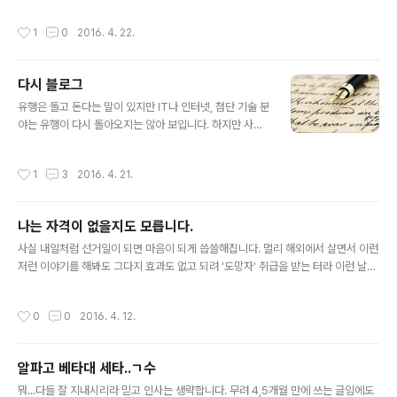
저랑 일하는 인도 친구도 이름이 프린스입니다. 실명이 프린스 ㅎㄷㄷ- 그냥 그러려
니 했는데 기사를 읽다보니!!!!! 바로 나의 프린스! 바로 그 양반입니다. 프린스를 제가
작성시간
1
0
2016. 4. 22.
좋아한 이유는 기행도 있지만 워낙에 뛰어난 천재성이었습니다. 감히 범접하지마라!!
라는 식의 오만까지 섞인 그의 재능은 저를 100% 매료시키고도 남았습니다. 1. 마이
클 잭슨, 마돈나, 프린스80년대와 90년대를 통털어 가장 재능있는 음악인이라고 불
다시 블로그
리웠던 3인방은 개뿔...마돈나는 좀 아니고!!야튼 감히 그!!! 마이클 잭슨!!!!과 맞짱을
글 내용
떴던 유일한 인물이 바로..
유행은 돌고 돈다는 말이 있지만 IT나 인터넷, 첨단 기술 분
야는 유행이 다시 돌아오지는 않아 보입니다. 하지만 사실
미니홈피가 유행하다가 블로그로 또 트위터나 페북같은 S
NS 서비스로 사람들이 사용하는 플랫폼은 계속 바뀌고 있
작성시간
1
3
2016. 4. 21.
지만 실제 그것을 이용하는 사람은 여전합니다. 결국 이런
저런 기술적인 편의성은 계속 높아지지만 인간 본성은 바
뀌지 않는 것 같습니다. 그렇게 생각하고 보니깐 도대체 인
나는 자격이 없을지도 모릅니다.
간본성이 뭐냐?라는 근원적인 질문에 도달하게 되네요. 예
글 내용
전에 많은 이들이 블로그 서비스를 할 때를 돌이켜보면 답
사실 내일처럼 선거일이 되면 마음이 되게 씁쓸해집니다. 멀리 해외에서 살면서 이런
은 아주 쉽게 나옵니다. 인간은 '관계'를 맺고 싶어합니다.
저런 이야기를 해봐도 그다지 효과도 없고 되려 '도망자' 취급을 받는 터라 이런 날이
인간은 관계를 통해 누군가가 자신을 '들어주기'를 바랍니
되면 되려 더 말을 아끼게 됩니다. 음...한 시간 가량 글을 썼습니다만 그냥 전부 지워
다.인간은 자신의 이야기를 더 '잘'하기 위해 다양한 방법과
버렸습니다. 부질없는 넋두리 같아서.단지 누가 읽건 읽지않건 상관없이 가슴 속에
작성시간
0
0
2016. 4. 12.
기술을 사용합니다. 사람인지라 혼..
있는 말 한 마디만 합니다. 내 자식들에게 이런 조국을 물려주고 싶지는 않습니다.
알파고 베타대 세타..ㄱ수
글 내용
뭐...다들 잘 지내시리라 믿고 인사는 생략합니다. 무려 4,5개월 만에 쓰는 글임에도