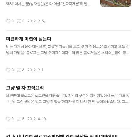
해서' 아시는 분(남자들만)은 다 아실 '건축학개론'의 말미
에 나온 대사입니다. 한가인이 건축모형을 간직하고 있던
것을 엄군(남자배우의 이름따윈)이 알게되고 티격대다가
작성시간
0
3
2012. 9. 5.
속내를 이야기하는 장면에서 나온 말입니다. 뭐랄까... 정말
궁금합니다. 그때 그 분들은 지금 어디에 있는지...그때의
꿈을, 희망을, 사랑을, 목표를, 열정을 지금도 가지고 살고
미련하게 미련이 남는다
계시는지... 블로그를 시작한지 벌써 5년이 지났습니다. 그
글 내용
동안 제 블로그엔, 비록 한가하기 이를데 없지만, 많은 이들
비는 개처럼 쏟아지는 오후, 쌀쌀한 겨울비를 보고 몇 자 적음....은 초안이고 오늘은
이 다녀가줬습니다. 그렇게 만난 수많은 이들, 굳이 댓글이
날씨 개맑음 "블로그는 그냥 취미죠." 대다수의 많은 블로거들은 소리소문없이 생활
나 트랙백처럼 눈에 보이는 흔적만 중요한 것이 아니었습
에 밀려 떠나갔다. 많은 이웃 블로거들과 담담하게 이야기했던 시절이 언제였나 싶을
니다. 제 넋두리를, 푸념을, 상념과 망상을 들어주던 그 분
정도로 많은 블로거들은 검은 옷을 입는 닌자들처럼 어둠속으로 사라져갔다. 오랫동
작성시간
3
6
2012. 9. 1.
들이..
안 알고지내던 이들이 조금씩 조금씩 멀어져가는 느낌은 마음 한 켠에 참으로 큰 구
멍을 만들어낸다. 마치 호로가 뻥 뚫린 구멍 하나를 가지고 있듯이.(만화를 너무 많이
봤다. 이 나이에...) 몇 번이나 이 글쓰기가 부질없다고 접으려고 마음을 먹었다. 외적
그냥 몇 자 끄적끄적
인 일도 있었고 내적인 일도 있었다. 그럼에도 불구하고 잊혀질만하면 난 하얀 화면
글 내용
을 마주하고 이미 손가락이 외워버린 키보드를 연신..
오랜만에 블로그에 로그인을 해봤습니다. 기억의 구석에 쳐박혀있어서 묵은 때도 벗
ㄱ...뭐 그런 생각은 없고 그냥 작업을 하다가 짬이 나서 한 번 들어와봤습니다. 그래
서 5분만에 글쓰기를 시도하고 있습니다. 사생+두뇌구경 1. 따로 운영 중인 양코쟁
이말쐄 블로그는 아주 천천히 순항 중이라고 믿고 싶습니다. :) 2. 좀 있음 셋째가 태
작성시간
0
5
2012. 4. 10.
어납니다. (뭔 영화를 누리겠다고 자식이 셋이나;; 자식 복이 있는지 손금보는 중;;) 3.
전 늙어가는 것을 느낍니다.....?응?? 4. 이제 완연한 겨울 분위기입니다. 추워요. 아
버님 댁에 보일러 놔드려야...;;; 5. 좀 있음 회사를 차릴 계획인데 이넘의 나라 세금
겁나 시니컬한 블로고스피어에 관한 단상들_뷁만년만에!!!!