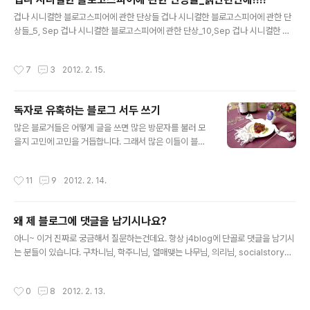
은....OTL 세금내고나면 생보자 수준일 것 같습니다. 별별 탈세행위가 벌어지는 곳
글 내용
이 이 나라입니다. ..
겁나 시니컬한 블로고스피어에 관한 단상들 겁나 시니컬한 블로고스피어에 관한 단
상들_5, Sep 겁나 시니컬한 블로고스피어에 관한 단상_10,Sep 겁나 시니컬한 블
로고스피어에 관한 단상_26,Sep 겁나 시니컬한 블로고스피어에 관한 단상_8th,O
ct 겁나 시니컬한 블로고스피어에 관한 단상_21st,Jan 뭐...그러고보니 예전에 위의
작성시간
7
3
2012. 2. 15.
글과 같은 것도 적었었군요. 암튼 참...블로그란 대단하다고 생각하는 것이 과거에 대
한 기록을 결코 잊는 법이 없다는 것. 멋지잖습니까? 야튼...아래는 시니컬한 단상들
구멍가게에서 같이 쭈쭈바빨던 그때가 생각나는 아련함 근데 이제 이마트앞에서 친
독자로 유혹하는 블로그 서두 쓰기
구랑 쭈쭈바 빨기엔 너무 늙어버려서... 메타블로그는 왜 몰락했을까?_어설프군YB
글 내용
님 휘트니 휴스턴 사후 애플은 itunes에서 ..
많은 블로거들은 어떻게 글을 쓰면 많은 방문자를 불러 모
을지 고민에 고민을 거듭합니다. 그래서 많은 이들이 블로
그 제목 짓기에 심혈을 기울입니다. 그러나 제목만큼 중요
한 것은 글의 서두 부분입니다. 물론 태그나 글의 내용도 당
작성시간
11
9
2012. 2. 14.
연히 중요합니다. 하지만 제목과 서두가 블로그 글에서 가
장 중요한 이유는 바로 검색엔진에 제목이 가장 먼저 노출
되고 제목을 통해 들어온 방문자는 10초 이내에 서두를 읽
왜 제 블로그에 댓글을 남기시나요?
고 블로그를 떠날 것인지, 아니면 본문을 읽는 독자가 될 것
글 내용
인지 결정하기 때문입니다. 여러분의 인터넷 습관을 한 번
아니~ 이거 진짜로 궁금해서 질문하는건데요. 항상 j4blog에 단골로 댓글을 남기시
관찰해보십시오. 먼저 구글이나 네이버 등의 검색 엔진을
는 분들이 있습니다. 구차니님, 학주니님, 열매맺는 나무님, 의리님, socialstory님
이용해서 검색을 합니다. 그리고 내가 입력한 검색어와 가
을 가장한 권대리님 등등 수많은 분들(최근 댓글을 남기신 분들 위주라 죄송)이 제 블
장 잘 매치되는 제목을 확인합니다. 그리고 비슷한 제목의
로그에 댓글을 남깁니다. 근데 (그 분들은)아시다시피 전 그분들의 블로그에 방문하
작성시간
0
8
2012. 2. 13.
글들이 많이 있다면? 제목 아래 보..
지도 않고 댓글도 남기지 않습니다. 그저 RSS만 구독 중입니다. 극히 가끔 댓글을 남
기기도 하는데 뭐 6개월에 한 번꼴입니다. 게!다!가! 심!지!어! 제 블로그에 남긴 그 분