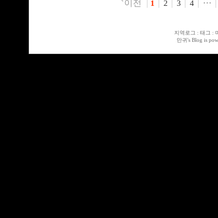
이전
1
2
3
4
···
지역로그
:
태그
:
만귀
's Blog is po