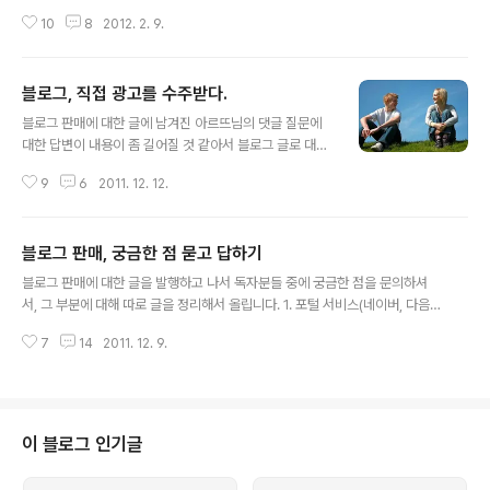
내는 프로그램입니다. 예전에 한국에서도 이와 거의 비슷
자체를 직접 판매하는 방법에 관한 것은 아닙니다. 혹시 블
한 방식의 TV프로그램이 있었습니다. 암튼, 다양한 개인이
10
8
2012. 2. 9.
로그나 웹사이트를 판매하시는 것에 관심있으신 분은 아래
나 단체가 와서 자신의 사업 아이템이나 현재의 사업 진행
글을 읽어보시면 도움이 되실겁니다. 블로그 팝니다. 블로
상황과 미래 계획등을 소개하면 투..
그 판매로 수익 올리는 방법 블로그 판매, 궁금한 점 묻고
블로그, 직접 광고를 수주받다.
답하기 블로그를 통해 상품을 판매 하는 것은 이미 수많은
글 내용
블로거들에 의해 시도되었고 또 지금도 다양한 방법으로
블로그 판매에 대한 글에 남겨진 아르뜨님의 댓글 질문에
시도되고 있습니다. 실상 블로그는 그 생성 초기부터 이미
대한 답변이 내용이 좀 길어질 것 같아서 블로그 글로 대신
비지니스 용도로 활용된지 오랩니다. 사실 블로그는 강력
합니다. 아르뜨님이 질문하시길, '특정 분야의 블로그로 키
한 세일즈 도구로 디자인되었습니다. 물론 초기에 의도한
9
6
2011. 12. 12.
운 후에 직접 광고를 수주하고 싶은데, 그렇게 되기 위해서
것은 아니겠지만 말이죠. 일반적으로 대부분의 사람들은
는 필수충분 조건으로 무엇을 염두에 두고 운영해야 좋을
누군가가 자신에게 물건을 팔기 위해 압박..
까요?"라고 하셨는데... 제가 2009년에 쓴 어떻게 블로그
블로그 판매, 궁금한 점 묻고 답하기
광고를 직접 판매할까? 초입에도 썼지만, 여러분이 애드센
글 내용
스, 다음뷰애드 등등의 광고를 블로그에 설치를 하고 계시
블로그 판매에 대한 글을 발행하고 나서 독자분들 중에 궁금한 점을 문의하셔
다면 여러분의 수익은 이미 구글이나 다음에서 절반 이상
서, 그 부분에 대해 따로 글을 정리해서 올립니다. 1. 포털 서비스(네이버, 다음,
을 가져가서 반토막(혹은 그 이하)난 것을 얻은 것입니다.
티스토리 등)에서 제공하는 블로그도 판매 가능한가요? 답: 불가능합니다. 특히
그래서 조금이라도 더 적극적으로 블로그 수익에 대해서
7
14
2011. 12. 9.
네이버나 다음 등은 빌어먹을 실명제를 하기때문에 사용자 이전이 불가능합니
관심을 갖거나 인터넷 마케팅 비지니스를 업(業)으로 하시
다. 그리고 기본적으로 포털에서 제공중인 블로그는 그 자체로는 상품 가치가
고자 하는 분들은 직접 광고를 수주받..
없습니다. 2. 네이버에서 활동 중인 파워블로그의 수익은 대단한데, 그런 블로
그는 판매 가능하지 않나요? 답: 역시 불가능합니다. 예를 들어 문모씨의 공구
블로그는 수익이 대단한 것은 사실입니다. 하지만 블로그의 주인장이 바꼈을 때
이 블로그 인기글
도 블로그의 방문자가 계속 유지된다는 보장이 없습니다. 그 이유는 블로거가
자신의 이름을 전면에 ..