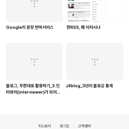
Google의 문장 번역서비스
한RSS, 왜 이러시나
블로그, 무한대로 활용하기_3.인
j4blog_3년의 블로깅 통계
터뷰어(interviewer)가 되어보
자
의안내
티스토리
로그인
고객센터