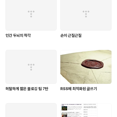
인간 두뇌의 착각
손이 근질근질
허탈하게 짧은 블로깅 팁 7탄
RSS에 최적화된 글쓰기