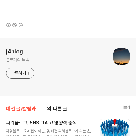
(새창열림)
로그 정보
j4blog
블로거의 독백
구독하기
더보기
예전 글/칼럼과 단상
의 다른 글
파워블로그, SNS 그리고 영향력 중독
글 내용
파워블로그 오래전도 아닌, 몇 해전 파워블로그가 되는 법,