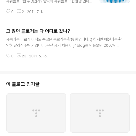
파워블로그란 무엇인가? 한국의 파워블로그 십팔명 인터
뷰...등등의 파워블로그 열풍이 블로고스피어에 한동안 거
0
2
2011. 7. 1.
세게 불었던 적이 있었습니다.(그게 언제였냐~;;) 블로그를
운영하며 쓰는 글마다 추천수가 넘쳐나고 메타블로그를 달
궜던 그 파워블로그. 이름만 들어도 설레이던 시절이 있었
그 많던 블로거는 다 어디로 갔나?
습니다. 그 영향력이라는 것이 참 대단해서, 블로거'기자'랍
글 내용
시고 선거 유세 중인 후보들 진영에 가서 내밀한 내용도 얻
제목과는 다르게 아직도 수많은 블로거는 활동 중입니다. :) 하지만 예전과는 확
을 수 있었고, 식당에 가서 사진 몇 장 찍고 자신의 블로그
연히 달라진 분위기입니다. 우선 제가 처음 이 j4blog를 만들었던 2007년은
에 식당 소개한다고 설레발칠 수도 있었습니다. SNS 최근
거의 폭발적인 기세로 블로그가 성장했던 시기였습니다. 티스토리의 트래픽은
트위터나 페이스북을 위시한 SNS 붐이 한창입니다. 이제
0
23
2011. 6. 16.
전년도에 비해 엄청나게 늘어났고 메타블로그들도 급성장했던 시기였습니다.
페이스북에서 친구들이 얼마나 많은지가 자랑거리가 되고
물론 새로운 메타블로그들도 계속 생겨났었고 블로그 수익모델들도 엄청나게
트위터에다 정치 이야기나 이슈 ..
쏟아져 나왔습니다. 개인적인 느낌이 강합니다만 2009년을 기점으로 블로고
스피어의 성장세는 약간 정체된 느낌이 있었습니다. 아마도 트위터를 필두로 한
마이크로 블로그가 그 세력을 확장하면서 상대적으로 블로그가 조금 주춤했던
이 블로그 인기글
것 같습니다. 사실 트위터 등을 사용하는 이들은 기존 블로거가 대부분이고 그
들이 트위터에 시간을 할애할 수록 그..