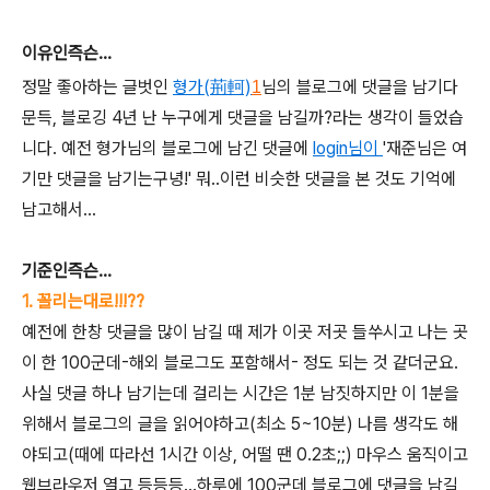
이유인즉슨...
정말 좋아하는 글벗인
형가(荊軻)
님의 블로그에 댓글을 남기다
1
문득, 블로깅 4년 난 누구에게 댓글을 남길까?라는 생각이 들었습
니다. 예전 형가님의 블로그에 남긴 댓글에
login님이
'재준님은 여
기만 댓글을 남기는구녕!' 뭐..이런 비슷한 댓글을 본 것도 기억에
남고해서...
기준인즉슨...
1. 꼴리는대로!!!??
예전에 한창 댓글을 많이 남길 때 제가 이곳 저곳 들쑤시고 나는 곳
이 한 100군데-해외 블로그도 포함해서- 정도 되는 것 같더군요.
사실 댓글 하나 남기는데 걸리는 시간은 1분 남짓하지만 이 1분을
위해서 블로그의 글을 읽어야하고(최소 5~10분) 나름 생각도 해
야되고(때에 따라선 1시간 이상, 어떨 땐 0.2초;;) 마우스 움직이고
웹브라우저 열고 등등등...하루에 100군데 블로그에 댓글을 남길