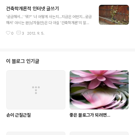
라는 인간이 그대로 남아있을 것 같습니다. 물론 인간은 영구불변의 모습은 아
건축학개론적 인터넷 글쓰기
니기에 2007년에 썼던 저의 글은 지금과는 약간은 다른 생각인 것도 있습니다.
글 내용
하지만 그런 생각의 변화나 치기어린 모습들조차 이 블로그에 온전히 남아있습
'궁금해서...' '뭐?" '너 어떻게 사는지...지금은 어떤지...궁금
니다. 그리고 더 오랜 세월이 흐른 뒤에 저는 담담히 내가 어떻게 변해왔고 현재
해서' 아시는 분(남자들만)은 다 아실 '건축학개론'의 말미
어..
에 나온 대사입니다. 한가인이 건축모형을 간직하고 있던
0
3
2012. 9. 5.
것을 엄군(남자배우의 이름따윈)이 알게되고 티격대다가
속내를 이야기하는 장면에서 나온 말입니다. 뭐랄까... 정말
궁금합니다. 그때 그 분들은 지금 어디에 있는지...그때의
꿈을, 희망을, 사랑을, 목표를, 열정을 지금도 가지고 살고
계시는지... 블로그를 시작한지 벌써 5년이 지났습니다. 그
이 블로그 인기글
동안 제 블로그엔, 비록 한가하기 이를데 없지만, 많은 이들
이 다녀가줬습니다. 그렇게 만난 수많은 이들, 굳이 댓글이
나 트랙백처럼 눈에 보이는 흔적만 중요한 것이 아니었습
니다. 제 넋두리를, 푸념을, 상념과 망상을 들어주던 그 분
들이..
손이 근질근질
좋은 블로그가 되려면...