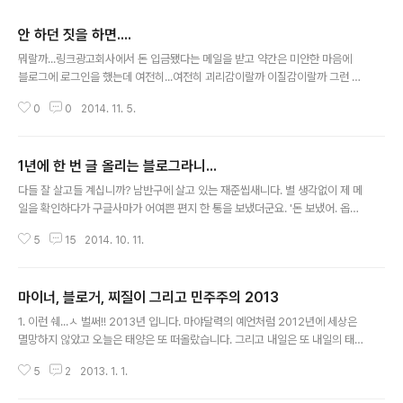
안 하던 짓을 하면....
글 내용
뭐랄까...링크광고회사에서 돈 입금됐다는 메일을 받고 약간은 미안한 마음에
블로그에 로그인을 했는데 여전히...여전히 괴리감이랄까 이질감이랄까 그런 느
낌이 들어서 몇 자 끄적거려 봅니다. 1. 요즘 티스토리 스팸 관리 안되나요? 다음
0
0
2014. 11. 5.
이 카톡이랑 합병을 해서 회사명도 바뀐다고 메일 날리고 뭐 이런 저런 변화 때
문에 티스토리는 이제 ㅈ밥인지 개밥인지 블로그보면 내 글보다 심지어 댓글보
다 스팸 트랙백이 더 많아 보이네요. ㅈㄹ 쩔어. 카톡으로 트랙백 날리나? 근데
1년에 한 번 글 올리는 블로그라니...
해외 살아서 그런지 남들 다 쓴다는 카톡을 쓸 줄 모른다능..ㅎㅎㅎ 근데 해외 살
글 내용
아서 그런지 페이스북도 안 쓴다능..?응?? 2. 공짜 서비스 이용자는 고객 서비스
다들 잘 살고들 계십니까? 남반구에 살고 있는 재준씹새니다. 별 생각없이 제 메
센터 사용금지일까? 위의 글을 쓰다보니 갑자기 든 생각이... 만약 티스토리 고
일을 확인하다가 구글사마가 어여쁜 편지 한 통을 보냈더군요. '돈 보냈어. 옵하
객 센..
~' 뭔 이런 사랑충만 은혜가득인 편지가 있나하고 봤더니, 이 블로그를 통해 생
5
15
2014. 10. 11.
긴 수익을 보냈다는 내용입디다. 흠...근데 이 블로그 사실 좀비 휴업 블로그잖
아! 이런 생각이 들어서 몇 자 급하게 적어봅니다. 사실 3,4년 전부터 - 이게 제
개인적인 시간으로 보면 퇴사를 하고나서부터 - 이 블로그는 전봇대 옆에 버려
마이너, 블로거, 찌질이 그리고 민주주의 2013
놓은 딸딸이 한 짝처럼 완전 가치없는 꼴이 되어버렸습니다. 물론 이 블로그에
글 내용
아직까지 남아있는 컨텐츠마저 가치없는 것은 아니지만 제 개인적인 현재 시점
1. 이런 쉐...ㅅ 벌써!! 2013년 입니다. 마야달력의 예언처럼 2012년에 세상은
상 제 삶의 우선 순위에서 거의 꼴찌 수준으로 전락을 해버렸습니다. Walking
멸망하지 않았고 오늘은 태양은 또 떠올랐습니다. 그리고 내일은 또 내일의 태
De..
양이 떠오르겠지만....제가 꾸준히 끄적대고 있는 j4blog라는 제목의 이 블로그
5
2
2013. 1. 1.
는 죽은듯 죽지 않고 남아있습니다. 얼마나 오랜 세월이 흘러야 이 기록들이 없
어질지 모릅니다. 단지 떠오르는 생각은, 오랜 세월이 지나도 이 블로그에는 저