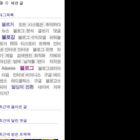
예전 글
태그목록
블로거
모든 시스템은 취약하다
뉴스
블로그 분석
글쓰기
댓글
블로깅
블로그 수익모델
파워블
로거
RSS
티스토리
트랙백
인터
넷 인터넷 인터넷
블로그 위젯
자
기 계발
검색엔진 최적화
지혜의
여신은 밤에 날개를 편다
저작권
블로그
Adsense
블로그코리아
다음
인터넷 비지니스
구글 애드
센스
애드클릭스
구글
블로고스
발상의 전환
피어
네이버
겨우
이거?
최근에 올라온 글
최근에 달린 댓글
최근에 받은 트랙백