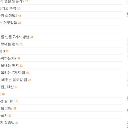
게 웹을 읽는가?
15
그리고 수익
10
의 소생법!!
42
는 거짓말들
28
를 만들 7가지 방법
34
 보내는 편지
31
:)
22
클릭하는가?
38
 보내는 편지
11
 올리는 7가지 팁
40
 배우는 블로깅 팁
22
 팁_14탄
17
이
18
편견 릴레이'
11
팁 13탄
21
글쓰기
27
기 집중법
27