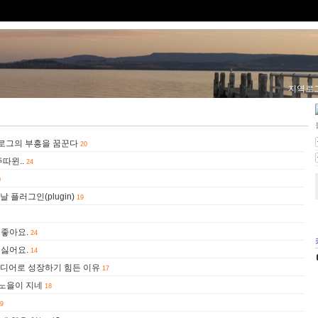
지역로
블로그의 부흥을 꿈꾼다
20
따윈..
24
0
플러그인(plugin)
19
 좋아요.
24
 싫어요.
14
디어로 성장하기 힘든 이유
17
 노을이 지네
18
9