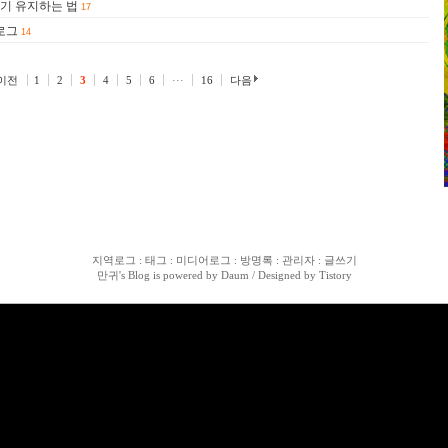
기 유지하는 법
17
로그
14
이전
1
2
3
4
5
6
···
16
다음
지역로그
:
태그
:
미디어로그
:
방명록
:
관리자
:
글쓰기
만귀
's Blog is powered by
Daum
/ Designed by
Tistory