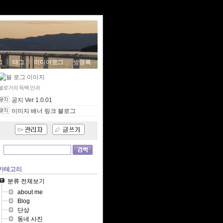
그
태그
미디어로그
방명록
블로거의 독백
만귀
공지 Ver 1.0.01
이미지 배너 링크 블로그
카테고리
분류 전체보기
about me
Blog
단상
동네 사진