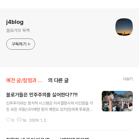
로그 정보
j4blog
블로거의 독백
구독하기
더보기
예전 글/칼럼과 단상
의 다른 글
블로거들은 민주주의를 싫어한다??!!
글 내용
민주주의라는 정치적 시스템은 의사결정시에 시민권을 가
진 모든 사람(나이제한 등의 제한도 있지만)에게 투표권을
부여함으로 전체 구성원의 의견을 최대한 반영하는 것을
0
16
2009. 1. 2.
의미합니다. A가 좋으냐 B가 좋으냐라는 선택의 상황에서
A가 51명의 표를 얻고 B가 49명의 표를 얻었다면 A로 결
정하는 것이 민주주의의 다수결 의사결정 시스템입니다.