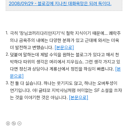
2008/09/29 - 블로깅에 지나친 대화욕망은 되려 독이다.
극히 '장님코끼리다리만지기'식 철학 지식이기 때문에... 쾌락주
의나 금욕주의 내에는 다양한 분파가 있고 근대에 와서는 더욱
더 발전하고 변했습니다.
[본문으로]
덧붙여 말하는데 제발 수익을 원하는 블로그가 있다고 해서 천
박하다 따위의 생각은 머리에서 지우십쇼. 그런 생각 가지고 있
다면 정신과 상담이나 계룡산에서 정진을 하심이 빠릅니다.
[본
문으로]
전 둘 다 싫습니다. 하나는 웃기지도 않고, 하나는 오버투성이
연기입니다. 아! 글타꼬 지박사님처럼 어이없는 SF 소설을 쓰자
는 것을 이야기한 것은 아닙니다.
[본문으로]
(새창열림)