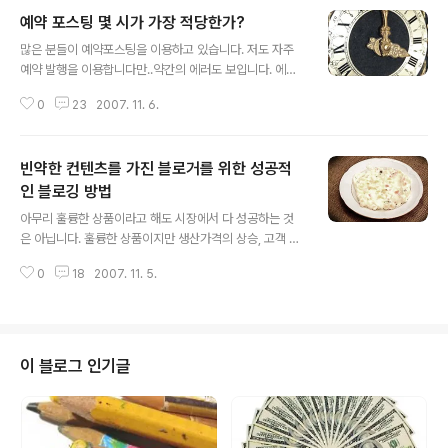
예약 포스팅 몇 시가 가장 적당한가?
글 내용
많은 분들이 예약포스팅을 이용하고 있습니다. 저도 자주
예약 발행을 이용합니다만..약간의 에러도 보입니다. 에러
는 아직 있습니다만 예약 발행기능은 아주 유용하기 그지
0
23
2007. 11. 6.
없는 블로깅 기술입니다. 간혹 글이 잘 쓰여진다거나 하면
한번에 3,4개의 글을 동시에 작성할 수 도 있습니다. 그런
경우는 한번에 올리기 보다는 예약 발행 기능으로 올리는
빈약한 컨텐츠를 가진 블로거를 위한 성공적
것이 아주 유용합니다. 그리고 정기적인 블로그 글 올리기
를 위해서도 아주 요긴한 기능입니다. 하루에 하나 정도씩
인 블로깅 방법
글 내용
예약 발행 기능을 예약해두는 것이죠. 그럼 예약 발행 시간
아무리 훌륭한 상품이라고 해도 시장에서 다 성공하는 것
을 몇 시로 정하는 것이 가장 좋을까요? 그야 두말할 필요
은 아닙니다. 훌륭한 상품이지만 생산가격의 상승, 고객 서
없이 사람들이 내 블로그에 가장 많이 들어오는 시간대입
비스의 부재등으로 실패하는 경우도 있고, 어떤 상품은 보
니다. 그럼 하루중 언제 가장 많은 사람들이 내 블로그로 모
0
18
2007. 11. 5.
잘것 없지만 그 생상성의 효율성과 고객을 만족시키는 서
일까요? 일반적으로 생각할 때 주로..
비스로 성공하는 경우도 있습니다. 다른 경우를 생각해보
면 맛도 그저 그렇고, 서비스도 그저 그런데도 자주 가는 식
당이 있습니다. 저는 그 이유를 바로 시간관리와 Process
의 적절한 조화에 있다고 생각합니다. 앉아서 주문하면 5
이 블로그 인기글
분만에 나오는 신속한 요리의 완성(물론 못먹을 정도는 안
되겠죠), '물 좀 주세요~, 단무지 좀 주세요~' 등의 추가 요
청에 대한 신속한 피드백 등은 편리함을 충족시켜 줍니다.
블로그를 운영함도 마찬가지라고 봅니다. 자신만의 적절한