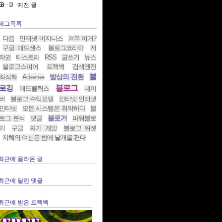
예전 글
태그목록
다음
인터넷 비지니스
겨우 이거?
구글 애드센스
블로그코리아
저
작권
티스토리
RSS
글쓰기
뉴스
블로고스피어
트랙백
검색엔진
블
발상의 전환
최적화
Adsense
로깅
블로그
애드클릭스
네이
버
블로그 수익모델
인터넷 인터넷
인터넷
모든 시스템은 취약하다
블
블로거
로그 분석
댓글
파워블로
거
구글
자기 계발
블로그 위젯
지혜의 여신은 밤에 날개를 편다
최근에 올라온 글
최근에 달린 댓글
최근에 받은 트랙백