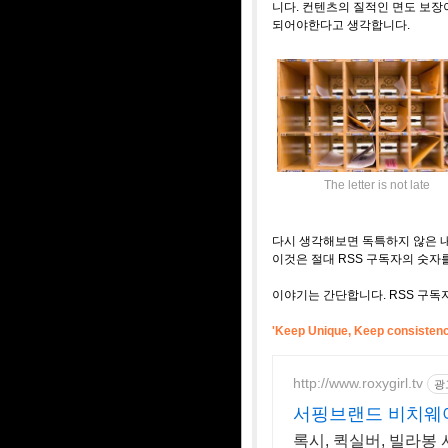
니다. 컨텐츠의 질적인 면도 보
되어야한다고 생각합니다.
The letter is not late
다시 생각해보면 독특하지 않은 내
이것은 절대 RSS 구독자의 숫자
이야기는 간단합니다. RSS 구독
'Keep Unique, Keep consistenc
http://www.roxygirl.tv
광
서핑브랜드 비치웨어
정!
록시, 퀵실버, 빌라봉