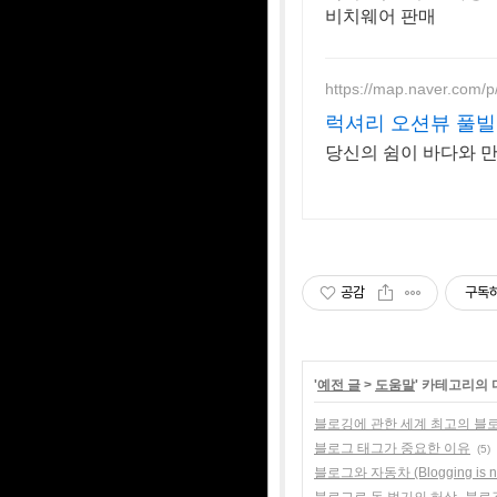
비치웨어 판매
https://map.naver.com/
럭셔리 오션뷰 풀빌
당신의 쉼이 바다와 
공감
구독
'
예전 글
>
도움말
' 카테고리의 
블로깅에 관한 세계 최고의 블
블로그 태그가 중요한 이유
(5)
블로그와 자동차 (Blogging is not d
블로그로 돈 벌기의 허상_블로