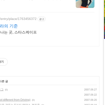
p/entry/place/1763456372
광고
라의 기준
만나는 곳, 스타스케이프
하기
다른 글
로그
2007.09.27
(0)
2007.09.22
ifferent from Driving)
2007.09.20
(0)
깅을 관두는 5가지 영양소 결핍증
2007.09.19