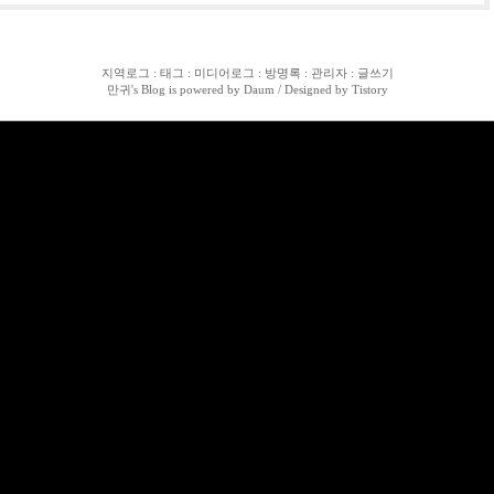
지역로그
:
태그
:
미디어로그
:
방명록
:
관리자
:
글쓰기
만귀
's Blog is powered by
Daum
/ Designed by
Tistory