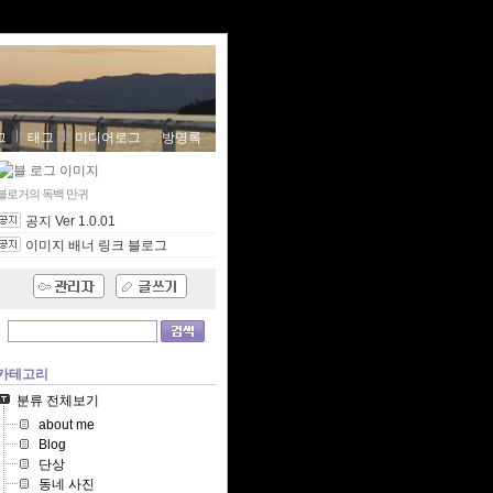
그
태그
미디어로그
방명록
블로거의 독백
만귀
공지 Ver 1.0.01
이미지 배너 링크 블로그
카테고리
분류 전체보기
about me
Blog
단상
동네 사진