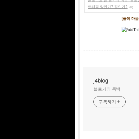
트래픽 양인가? 질인가?
(0)
[글이 마
,
j4blog
블로거의 독백
구독하기