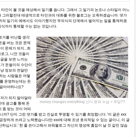
타인이 볼 것을 예상해서 일기를 씁니다. 그래서 그 일기의 논조나 스타일이 어느
차 그러할진대 태생적으로 타인과의 대화를 위한 블로그는 오죽하겠습니까. 댓가
 위의 일기의 예에서도 이야기했지만 무의식의 단계에서 벌어지는 일을 통제하겠
의식까지 통제할 수는 없는 것입니다.
로거를 비난할 생각
돈을 버는 것은 문제
이 문제가 되지...최
로그, 니깐 것들이
난글을 보면 느끼는
그가 돈벌이의 수단이
그냥 정보의 전달만
 하는 사람들은 어떻
그를 운영하는데는 돈
 말아야하나요?
저가 되지 말아달라
money changes everything 신디 로퍼 누님 = 무당??
데 광고를 통해 돈
가 좀 받는 것이 어떠
까? 단지 그런 댓가를 받고 진실로 투명할 수 있기를 희망합니다. '이 글은 xxx
공정하게 쓰려고 노력했습니다만 xxx에 대해 조낸 호의적일 수 있는 글이니, 이 글
단하십시오.' 한 줄 쓴다고해서 파워블로그 자신의 명성에 흠집이 날 것 같진 않습