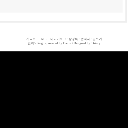
지역로그
:
태그
:
미디어로그
:
방명록
:
관리자
:
글쓰기
만귀
's Blog is powered by
Daum
/ Designed by
Tistory