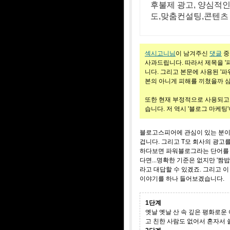
후불제 광고, 양심적인
도,맞춤컨설팅,콘텐츠
섹시고니님
이 남겨주신
댓글
중
사과드립니다. 따라서 제목을 
니다. 그리고 본문에 사용된 '파
본의 아니게 피해를 끼쳤을까 
또한 현재 부정적으로 사용되고 
습니다. 저 역시 '블로그 마케팅
블로고스피어에 관심이 있는 분이
겁니다. 그리고 T모 회사의 광고
하다보면 파워블로그라는 단어를 
다면...명확한 기준은 없지만 '짬
라고 대답할 수 있겠죠. 그리고 
이야기를 하나 들어보겠습니다.
1단계
옛날 옛날 산 속 깊은 평화로운
고 친한 사람도 없어서 혼자서 