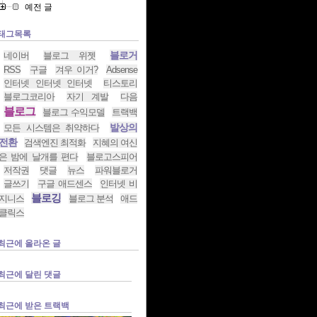
예전 글
태그목록
블로거
네이버
블로그 위젯
RSS
구글
겨우 이거?
Adsense
인터넷 인터넷 인터넷
티스토리
블로그코리아
자기 계발
다음
블로그
블로그 수익모델
트랙백
발상의
모든 시스템은 취약하다
전환
검색엔진 최적화
지혜의 여신
은 밤에 날개를 편다
블로고스피어
저작권
댓글
뉴스
파워블로거
글쓰기
구글 애드센스
인터넷 비
블로깅
지니스
블로그 분석
애드
클릭스
최근에 올라온 글
최근에 달린 댓글
최근에 받은 트랙백