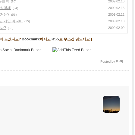
견유철학
2009.02.16
(16)
 실명제
2009.02.16
(24)
로거는?
2009.02.12
(56)
리고 개인 미디어
2009.02.10
(15)
나?
2009.02.09
(38)
음에 드셨나요?
Bookmark
하시고
RSS
로 무조건 읽으세요.]
만귀
Posted by