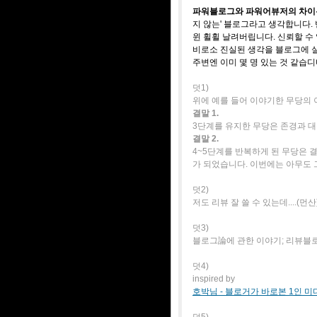
파워블로그와 파워어뷰저의 차
지 않는' 블로그라고 생각합니다.
윈 휠휠 날려버립니다. 신뢰할 수
비로소 진실된 생각을 블로그에 실
주변엔 이미 몇 명 있는 것 같습디
덧1)
위에 예를 들어 이야기한 무당의
결말 1.
3단계를 유지한 무당은 존경과 
결말 2.
4~5단계를 반복하게 된 무당은 
가 되었습니다. 이번에는 아무도 
덧2)
저도 리뷰 잘 쓸 수 있는데....(먼산
덧3)
블로그論에 관한 이야기; 리뷰블로
덧4)
inspired by
호박님 - 블로거가 바로본 1인 
덧5)