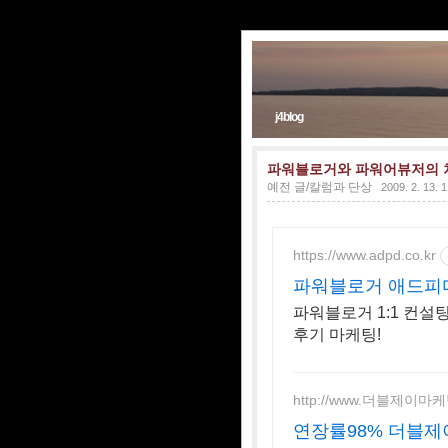
j4blog
파워블로거와 파워어뷰저의 
예전 글/칼럼과 단상
2009. 2. 13. 
https://www.adpd.co.kr
파워블로거 애드피
파워블로거 1:1 컨설
후기 마케팅!
http://www.더블제이마케
연장률98% 더블