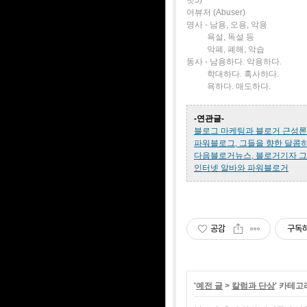
어뷰저 (Abuser)
명사 - 남용, 오용, 악용
욕설, 독설 등
악폐, 폐해, 악습
동사 - 남용하다. 악용하다.
학대하다. 혹사하다.
욕하다. 매도하다.
-연관글-
블로그 마케팅과 블로거 근성론
파워블로그, 그들을 향한 달콤
다음블로거뉴스, 블로거기자 
인터넷 알바와 파워블로거
공감
구독
'
예전 글
>
칼럼과 단상
' 카테고