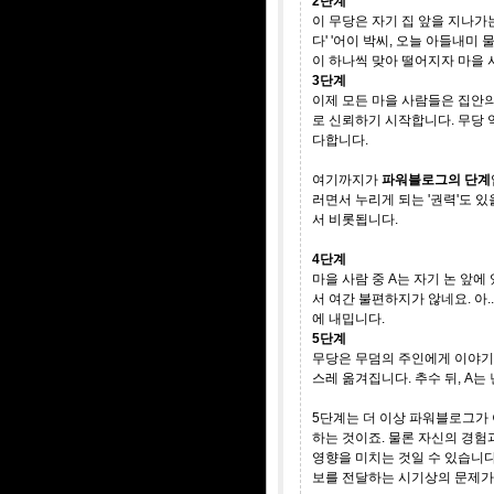
2단계
이 무당은 자기 집 앞을 지나가는
다' '어이 박씨, 오늘 아들내미
이 하나씩 맞아 떨어지자 마을 
3단계
이제 모든 마을 사람들은 집안
로 신뢰하기 시작합니다. 무당 
다합니다.
여기까지가
파워블로그의 단계
러면서 누리게 되는 '권력'도 
서 비롯됩니다.
4단계
마을 사람 중 A는 자기 논 앞에
서 여간 불편하지가 않네요. 아.
에 내밉니다.
5단계
무당은 무덤의 주인에게 이야기합니
스레 옮겨집니다. 추수 뒤, A는
5단계는 더 이상 파워블로그가
하는 것이죠. 물론 자신의 경험
영향을 미치는 것일 수 있습니다
보를 전달하는 시기상의 문제가