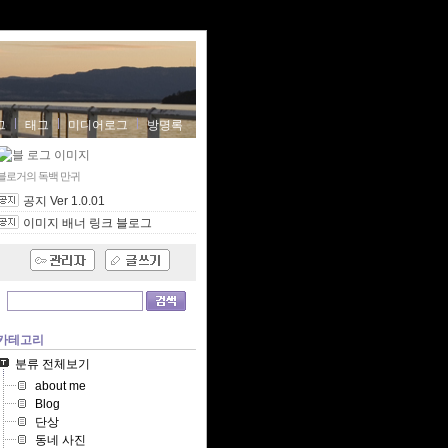
그
태그
미디어로그
방명록
블로거의 독백
만귀
공지 Ver 1.0.01
이미지 배너 링크 블로그
카테고리
분류 전체보기
about me
Blog
단상
동네 사진