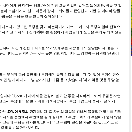
 사람에게 한 마디씩 하죠. '어이 김씨 오늘은 일찍 밭매고 들어와라. 비올 것 같
 물놀이 조심시키라. 날도 더운데 갑자기 뛰어들다 큰일난다' 이런 몇 마디의 말들
사람들은 무당을 찾는 발길이 잦아집니다.
의 대소사가 있으면 무당을 찾아 의논하기에 이르고 어느새 무당의 말에 전적으
역시 자신의 지식과 신기(神氣)를 활용해서 사람들에게 도움을 주기 위해 최선을
입니다. 자신의 경험과 지식을 댓가없이 주변 사람들에게 전달합니다. 물론 그
있을겁니다. 그 권력이라는 것은 물론 영향력입니다. 그 영향력은 당연히 '신뢰'에
 있는 무덤이 항상 불편해서 무당에게 슬쩍 의뢰를 합니다. '논 앞에 무덤이 있어
.이건 별거 아니고 그냥 밭에서 난 거 좀 들고 왔습니다.'라며 먹을 것을 무당 앞
다. '묏자리가 자네 아들 건강에 별로 안 좋을 자리라서...' 이제 무덤은 자연
 넌즈시 무당에게 쌀 한 가마를 가져다줍니다. '무덤이 없으니 농사가 잘 되서...'
 아닌
파워어뷰저의 단계
입니다. 즉 자신의 이익을 위해서 불명확한 정보를 전달
과 지식을 동원해서 확인해본 결과 실제로 그 무덤의 위치가 후손에게 좋지 않은
. 그런데 무당은 댓가를 받고나서야 그 무덤에 관심을 가졌다는 것, 그리고 정
 오해를 받을만한 것이죠.