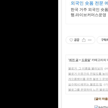
외국인 숏폼 전문 
한국 거주 외국인 숏폼
행.라이브커머스운영
공감
구독
'
예전 글
>
도움말
' 카테고리의 
블로거, 그 이름을 불러보자
(20
블로거 이웃간의 친밀도를 높
게으름뱅이를 위한 블로그 운
실수에서 배우는 블로깅 팁
(17)
블로그를 운영하며 느낀 블로깅
[글이 마