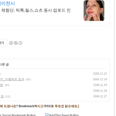
에이전시
 체험단. 틱톡,릴스,쇼츠 동시 업로드 진
하기
다른 글
2008.12.22
)
이자_카멜레온 효과
2008.12.19
(25)
영법
2008.11.29
(32)
2008.11.28
 팁
2008.11.27
(12)
음에 드셨나요?
Bookmark
하시고
RSS
로 무조건 읽으세요.]