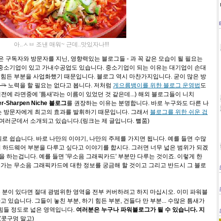
아..ㅅㅂ 조낸 매워~ 근데..맛있자나!!!
은 구독자와 방문자를 지닌, 영향력있는 블로그들 - 과 꼭 같은 모습이 될 필요는
 중소기업이 있고 가내수공업도 있습니다. 중소기업이 되는 이유는 대기업이 손대
기 힘든 부분을 사업화했기 때문입니다. 블로그 역시 마찬가지입니다. 굳이 많은 방
ㅂㄱ
노력을 할 필요는 없다고 봅니다. 저처럼
게으름뱅이를 위한 블로그 운영법
도
예전에 라면중에 '틈새'라는 이름이 있었던 것 같은데...) 해외 블로그들이 니치
er-Sharpen Niche 블로그
를 권장하는 이유는 분명합니다. 바로 누구와도 다른 나
는 방문자에게 최고의 효과를 발휘하기 때문입니다. 그래서
블로그를 위한 쉬운 검
 여러군데서 소개되고 있습니다.(링크는 제 글입니다. 뻘쭘)
외로 쉽습니다. 바로 나만의 이야기, 나만의 주제를 가지면 됩니다. 예를 들면 수많
터 하드웨어 부분을 다루고 싶다고 이야기를 합시다. 그러면 너무 넓은 범위가 되겠
을 하는겁니다. 예를 들면 '무소음 그래픽카드' 부분만 다루는 것이죠. 이렇게 한
가는 무소음 그래픽카드에 대한 정보를 궁금해 할 것이고 그리고 반드시 그 블로
 분이 있다면 절대 광범위한 영역을 전부 커버하려고 하지 마십시오. 이미 파워블
있습니다. 그들이 놓친 부분, 하기 힘든 부분, 건들다 만 부분... 수많은 틈새가
힘들 정도로 넓은 영역입니다.
여러분은 누구나 파워블로그가 될 수 있습니다. 지
(콧구멍 말고)