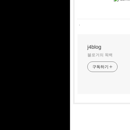
,
j4blog
블로거의 독백
구독하기