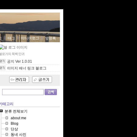
그
태그
미디어로그
방명록
블로거의 독백
만귀
공지 Ver 1.0.01
이미지 배너 링크 블로그
카테고리
분류 전체보기
about me
Blog
단상
동네 사진