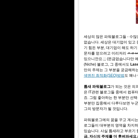
세상의 많은 파워블로그들 - 수많
없습니다. 세상은 대기업이 있고
기 힘든 부분, 대기업이 해도 하
문자를 얻으려고 이리저리
ㅈㄹ
있으니깐요.;;; (뜬금없습니다만 
(Niche) 블로그, 그 중에서도
Las
만의 주제는 그 부분을 궁금해하
색엔진 최적화(SEO)방법
도 꽤나
틈새 파워블로그
가 되는 것은 의
은 IT관련 블로그들 중에서 컴퓨
죠. 그럼 좋아하는 한 부분만 선택
부분만 집중해서 다루다보면 누군
그의 방문자가 될 것입니다.
파워블로그에의 꿈을 꾸고 계시는
로그들이 대부분의 영역을 차지하고 
있습니다. 사실 틈새라고 부르기 
금, 자신의 주제를 더 후벼파세요.