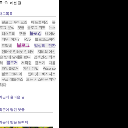
예전 글
태그목록
블로그 수익모델
애드클릭스
블
로그 분석
댓글
블로그 위젯
뉴스
블로깅
티스토리
구글
네이버
겨우 이거?
RSS
블로고스피어
블로그
발상의 전환
트랙백
인터넷 인터넷 인터넷
지혜의 여신
은 밤에 날개를 편다
검색엔진 최적
블로거
화
저작권
글쓰기
다음
파워블로거
자기 계발
Adsense
블로그코리아
인터넷 비지니스
구글 애드센스
모든 시스템은 취약
하다
최근에 올라온 글
최근에 달린 댓글
최근에 받은 트랙백