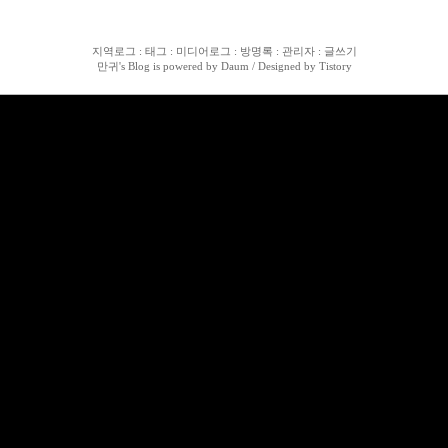
지역로그
:
태그
:
미디어로그
:
방명록
:
관리자
:
글쓰기
만귀
's Blog is powered by
Daum
/ Designed by
Tistory