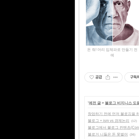
돈 줘! 머리 입체파로 만들기 전
에
공감
구독
'
예전 글
>
블로그 비지니스 도
창업하기 전에 먼저 블로깅을 
블로그 + ism vs 경제논리
(12)
블로그에서 블로그 컨텐츠(Cont
블로거 니들은 돈 못벌어
(36)