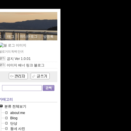
그
태그
미디어로그
방명록
블로거의 독백
만귀
공지 Ver 1.0.01
이미지 배너 링크 블로그
카테고리
분류 전체보기
about me
Blog
단상
동네 사진