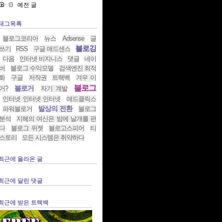
예전 글
태그목록
블로그코리아
뉴스
Adsense
글
블로깅
쓰기
RSS
구글 애드센스
다음
인터넷 비지니스
댓글
네이
버
블로그 수익모델
검색엔진 최적
화
구글
저작권
트랙백
겨우 이
블로그
블로거
거?
자기 계발
인터넷 인터넷 인터넷
애드클릭스
발상의 전환
파워블로거
블로그
분석
지혜의 여신은 밤에 날개를 편
다
블로그 위젯
블로고스피어
티
스토리
모든 시스템은 취약하다
최근에 올라온 글
최근에 달린 댓글
최근에 받은 트랙백