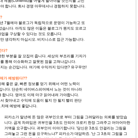
 제품(Contents)를 어떻게 팔아야할 것인지를 고민
 합니다. 회사 경영 아무데서나 경험하지 못합니다.
?
7년 7월에야 블로그가 독립적으로 운영이 가능하고 또
았습니다. 아직도 많은 이들은 블로그가 뭔지도 모르고
업을 구상할 수 있다는 것도 모릅니다.
 생각하지 마십시오. 비지니스로 접근 가능합니다.
낀다?
한 부분을 잘 꼬집어 줍니다. 세상의 부조리를 기자가
 통해 이슈화하고 잘못된 점을 고쳐나갑니다.
는 순간입니다. 여기에 수익까지 있다면? 유구무언!
치매가 예방된다??
 좋은 글, 빠른 정보를 얻기 위해서 어떤 노력이
니다. 단순히 네이버스피어에서 노는 것이 아니라
 합니다. 영어도 이제 마구 읽어내려 가야합니다.
 찾아내고 수익에 도움이 될지 안 될지 빨리 판단
..치매 예방에 좋답니다.
피카소가 말년에 돈 많은 귀부인으로 부터 그림을 그려달라는 의뢰를 받았습
니다. 곱게 차려입은 귀부인을 3초도 안되어 크로키 한장 그려주고 어마어마한
거액을 요구합니다. 귀부인이 이야기합니다. '당신은 3초도 안걸리는 그림을
그려놓고 그런 돈을 요구하느냐?' 피카소가 대답하죠. '난 그 3초의 그림을 그