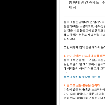
방통대 중간과제물, 주
제공
블로그를 운영하다보면 알게모르게
은근히(혹은 노골적으로) 중독성을
는 것을 바로 블로그에 발행하고
해고당하는 경우도 제법 있었다고 
요합니다.
그럼 어떻게 짧게 글을 후다닥 
1. 아이디어는 반드시 메모를 해두
블로그 화면을 열고 오늘은 무슨 
뉴런도 술이 덜 깨어있어서 글쓰기
에 여러분의 아이디어를 그때 그
다.
블로그 생산성 향상을 위한 툴
2. 글쓰고 싶은 충동을 참아라.
아침에 출근해서(혹은 느즈막하게 
간이 오래 걸립니다. 물론 제 경
전에 먼저 종이에 메모를 하거나 