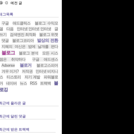
예전 글
태그목록
구글
애드클릭스
블로그 수익모
델
다음
인터넷 인터넷 인터넷
글
쓰기
검색엔진 최적화
블로그 위젯
발상의 전환
댓글
블로그코리아
지혜의 여신은 밤에 날개를 편다
블로그
블로그 분석
모든 시스
템은 취약하다
구글 애드센스
블로거
Adsense
블로고스피어
겨우 이거?
저작권
인터넷 비지니
스
티스토리
자기 계발
파워블로
블
거
네이버
뉴스
RSS
트랙백
로깅
최근에 올라온 글
최근에 달린 댓글
최근에 받은 트랙백