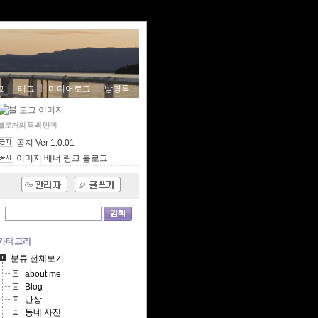
그
태그
미디어로그
방명록
블로거의 독백
만귀
공지 Ver 1.0.01
이미지 배너 링크 블로그
카테고리
분류 전체보기
about me
Blog
단상
동네 사진