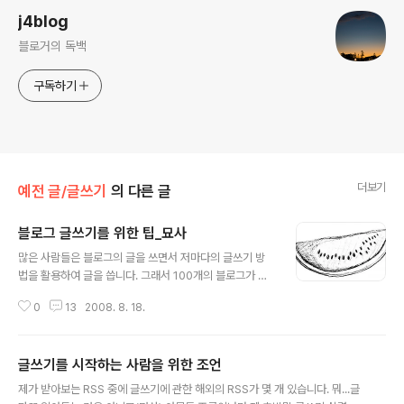
j4blog
블로거의 독백
구독하기
더보기
예전 글/글쓰기
의 다른 글
블로그 글쓰기를 위한 팁_묘사
글 내용
많은 사람들은 블로그의 글을 쓰면서 저마다의 글쓰기 방
법을 활용하여 글을 씁니다. 그래서 100개의 블로그가 있
으면 100가지 느낌으로 글을 읽을 수가 있습니다. 심지어
0
13
2008. 8. 18.
같은 사건이라도 우리는 각기 다른 느낌을 받습니다. 그 이
유 중의 하나는 바로 사건을 '묘사'하는 방법이 다 다르기
때문입니다. 묘사라는 것은 사물, 혹은 사건을 다른 사람에
글쓰기를 시작하는 사람을 위한 조언
게 전달할 때 강렬한 메시지를 전달할 수 있습니다. 그리고
글 내용
이 묘사를 어떤 방법으로 하는가에 따라 글의 맛도 많이 달
제가 받아보는 RSS 중에 글쓰기에 관한 해외의 RSS가 몇 개 있습니다. 뭐...글
라집니다. 하나의 사건이나 사물을 설명하는 방법으로 인