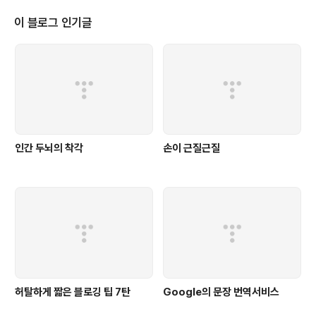
것이죠. 카멜레온 효과(Chameleon Effect)는 심리학에
서 자신의 외모나 행동과 닮은 사람에게 믿음이 가는 것, 또
이 블로그 인기글
그들의 행동과 말을 따라하는 현상을 의미합니다. 예를 들
면 자신과 비슷한 외모나 행동을 지닌 정치인들에게 괜히
더 믿음이 가는 심리적인 현상을 일컫는 말이죠. 서론이 길
었습니다만.. 블로그를 운영하는데 있어 카멜레온 효과의
적용은 비교적 간단합니다. 1..
인간 두뇌의 착각
손이 근질근질
허탈하게 짧은 블로깅 팁 7탄
Google의 문장 번역서비스