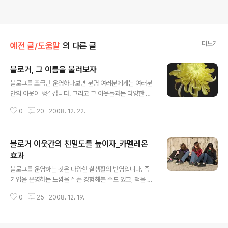
더보기
예전 글/도움말
의 다른 글
블로거, 그 이름을 불러보자
글 내용
블로그를 조금만 운영하다보면 분명 여러분에게는 여러분
만의 이웃이 생길겁니다. 그리고 그 이웃들과는 다양한 소
식을 서로 나누며 같이 즐거워하고 같이 슬퍼합니다. 저도
0
20
2008. 12. 22.
마찬가지여서 부족한 이곳에 찾아주시는 많은 분들과 나름
대로는 인연을 맺으면서 참으로 즐거운 블로깅 생활을 즐
기고 있습니다. 잊지않고 찾아와주시는 모든 분들께 다시
블로거 이웃간의 친밀도를 높이자_카멜레온
한 번 감사의 인사를 드립니다. 처음 방문자의 입장에서 블
로그에 글을 남길 때의 느낌은 참 설레이기도 하고, 떨리기
효과
글 내용
도 하고, 불안하기도 하고, 가끔은 화가 나서 글을 남기기도
블로그를 운영하는 것은 다양한 실생활의 반영입니다. 즉
합니다. 그리고 블로거를 향해 나의 의견과 생각을 몇 줄의
기업을 운영하는 느낌을 살푼 경험해볼 수도 있고, 책을 쓰
댓글에 담아 글을 남깁니다. 그런데 가끔은 뭔가 허전한 느
는 느낌을 경험하기도 하고, 인간관계를 경험해볼 수도 있
낌이 들지 않나요? 그것은 우리가 상대방을 부르지 않기 때
0
25
2008. 12. 19.
습니다. 그리고 블로그를 운영하는 것은 다양하고 보편적
문입니다. 꽃 - 김춘수- 내가 그의..
인 삶의 진리를 실험해볼 수도 있습니다. 결국 블로그를 운
영하는 것에서 심리학적인 실험을 다양하게 해볼수 있다는