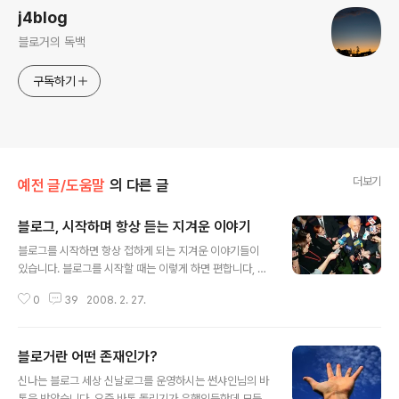
j4blog
블로거의 독백
구독하기
더보기
예전 글/도움말
의 다른 글
블로그, 시작하며 항상 듣는 지겨운 이야기
글 내용
블로그를 시작하면 항상 접하게 되는 지겨운 이야기들이
있습니다. 블로그를 시작할 때는 이렇게 하면 편합니다, 블
로그 포스트를 발행할 때는 이런 방식을 취하면 구독자가
0
39
2008. 2. 27.
늘어납니다, RSS 구독자를 늘리는 법, 광고 수익을 늘리는
법, 이런 식으로 방문자를 늘려보자....우리는 블로그를 만
들기 전에 이미 질려버릴 정도로 많은 정보를 접하게 됩니
블로거란 어떤 존재인가?
다. 그러다보니 시작도 하기 전에 '우어~! 卒 어렵네' '이거
글 내용
足裸 전문가만 하는건가보다' 등의 한계를 느껴버리게 됩
신나는 블로그 세상 신날로그를 운영하시는 썬샤인님의 바
니다. 블로그를 처음 접하는 분들에겐 이런 넘치는 정보들
톤을 받았습니다. 요즘 바톤 돌리기가 유행인듯한데 모든