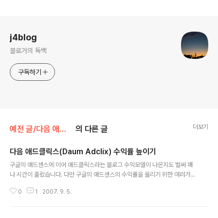
로그 정보
j4blog
블로거의 독백
구독하기
더보기
예전 글/다음 애드클릭스
의 다른 글
다음 애드클릭스(Daum Adclix) 수익률 높이기
글 내용
구글의 애드센스에 이어 애드클릭스라는 블로그 수익모델이 나온지도 벌써 꽤
나 시간이 흘렀습니다. 다만 구글의 애드센스의 수익률을 올리기 위한 여러가지
최적화 방안이 나왔고, 지금 현재도 꾸준히 연구되고 있는 것에 비해 다음의 애
0
1
2007. 9. 5.
드클릭스는 최적화 방안이 너무 미흡하군요. 하기야 애드센스의 최적화 방안을
그대로 따라할 수도 있고 - 어차피 둘 다 광고클릭률을 올리는 방안이니깐 - 또
한 광고의 배치 라든지 검색 엔진 최적화(SEO)등의 공식도 그대로 적용할 수