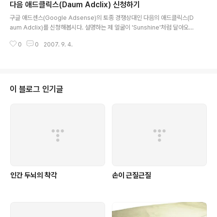
다음 애드클릭스(Daum Adclix) 신청하기
가 있습니다. 그래도 애드클릭스만의 특화된 최적화 방안은 어떤 것이 있는지
글 내용
한번 연구를 해봅시다. 1. 에디터링크는 태그와 같이 배치, 태그와 같은 색의 글
구글 애드센스(Google Adsense)의 토종 경쟁상대인 다음의 애드클릭스(D
자체를 쓰자. 대체로 블로그들의 대부분이 글의 아래쪽에 태그가 배치되어 있습
aum Adclix)를 신청해봅시다. 설명하는 제 얼굴이 'Sunshine'처럼 달아오르
니다. 태그와 에디터링크..
는군요.그만큼 설명할 꺼리도 없다는 뜻입니다. 부디 '애드클릭스 설치하기'도
0
0
2007. 9. 4.
읽어주시길 바랍니다. 1. 여기서 신청 을 합니다. 물론 Daum에 회원가입을 해
야합니다. 신청을 하고 나면 승인메일이 날아옵니다. (하지만 전 어느 메일로 받
았는지 기억이 안납니다!!! 그냥 애드클릭스 웹사이트에 가니깐 어느새 등록이
되어있더군요 -_-;) 딸랑 이게 전부?? 네...이게 다입니다. 너무 짧아서 너무 죄
송합니다.
이 블로그 인기글
인간 두뇌의 착각
손이 근질근질