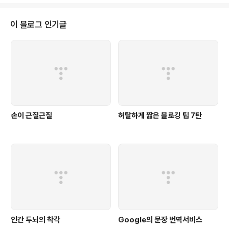
한 광고의 배치 라든지 검색 엔진 최적화(SEO)등의 공식도 그대로 적용할 수
가 있습니다. 그래도 애드클릭스만의 특화된 최적화 방안은 어떤 것이 있는지
한번 연구를 해봅시다. 1. 에디터링크는 태그와 같이 배치, 태그와 같은 색의 글
이 블로그 인기글
자체를 쓰자. 대체로 블로그들의 대부분이 글의 아래쪽에 태그가 배치되어 있습
니다. 태그와 에디터링크..
손이 근질근질
허탈하게 짧은 블로깅 팁 7탄
인간 두뇌의 착각
Google의 문장 번역서비스