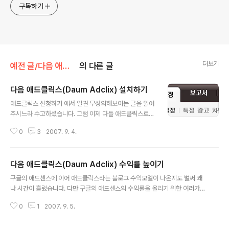
구독하기
더보기
예전 글/다음 애드클릭스
의 다른 글
다음 애드클릭스(Daum Adclix) 설치하기
글 내용
애드클릭스 신청하기 에서 일견 무성의해보이는 글을 읽어
주시느라 수고하셨습니다. 그럼 이제 다들 애드클릭스로
부터 승인 메일은 받으신줄 알고 설치하기로 들어가보겠습
0
3
2007. 9. 4.
니다. 구글 애드센스(Google Adsense)와 거의 같은 과
정을 거치시면 됩니다. 즉, 애드센스처럼 스크립트를 직접
받으신 다음 본인의 블로그에 직접 삽입을 해야만 합니다.
다음 애드클릭스(Daum Adclix) 수익률 높이기
1. 애드클릭스 웹사이트 위쪽을 보시면 '광고 설정' 이라는
글 내용
메뉴가 보이실 겁니다. 2. Step1. 광고설정 5 단계에서 순
구글의 애드센스에 이어 애드클릭스라는 블로그 수익모델이 나온지도 벌써 꽤
서대로 진행하시면 됩니다. 가로형이냐 세로형이냐 등을
나 시간이 흘렀습니다. 다만 구글의 애드센스의 수익률을 올리기 위한 여러가지
결정하고 광고 단위를 설정하는 단계입니다. 디자인을 설
최적화 방안이 나왔고, 지금 현재도 꾸준히 연구되고 있는 것에 비해 다음의 애
정하는 곳인데...대부분 투명배경을 선호하더군요. 내 블로
0
1
2007. 9. 5.
드클릭스는 최적화 방안이 너무 미흡하군요. 하기야 애드센스의 최적화 방안을
그의 카테고리를 정하는 곳인데...조금 더 세분화 되면 어떨
그대로 따라할 수도 있고 - 어차피 둘 다 광고클릭률을 올리는 방안이니깐 - 또
까 생각했습니다. 수익형..