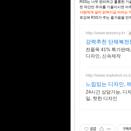
RSS는 너무 편리하고 훌륭한 기
전 약간만 주의를 기울이시면 아주
사람에게 널리 읽혀지길 바라는 
로깅에 RSS가 주는 즐거움을 만
http://www.teestory.kr
강력추천 단체복전문
전품목 41% 특가판매,
디자인, 신속제작
http://www.makehot.co.k
느낌있는 디자인, 
24시간 상담가능, 디
일, 핫한 디자인
공감
구독