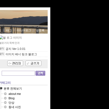
그
태그
미디어로그
방명록
블로거의 독백
만귀
공지 Ver 1.0.01
이미지 배너 링크 블로그
카테고리
분류 전체보기
about me
Blog
단상
동네 사진