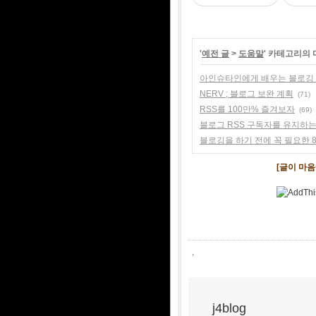
'
예전 글
>
도움말
' 카테고리의 
아인슈타인에게 배우는 블로깅
NERV ; 블로그 보완 계획
(71)
RSS를 100만% 즐겨보자
(69)
블로그 RSS 구독자를 유지하는
블로깅을 하기 전에 꼭 필요한 8
[글이 마
,
j4blog