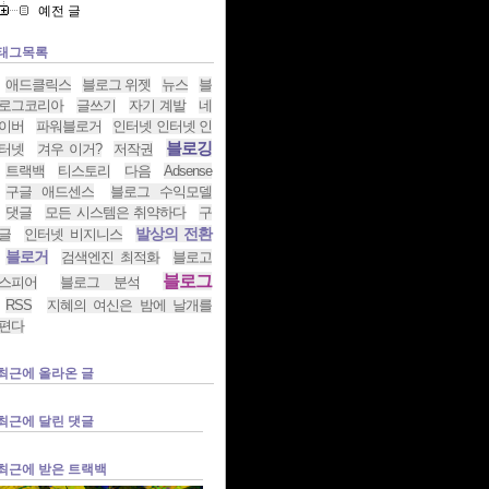
예전 글
태그목록
애드클릭스
블로그 위젯
뉴스
블
로그코리아
글쓰기
자기 계발
네
이버
파워블로거
인터넷 인터넷 인
블로깅
터넷
겨우 이거?
저작권
트랙백
티스토리
다음
Adsense
구글 애드센스
블로그 수익모델
댓글
모든 시스템은 취약하다
구
발상의 전환
글
인터넷 비지니스
블로거
검색엔진 최적화
블로고
블로그
스피어
블로그 분석
RSS
지혜의 여신은 밤에 날개를
편다
최근에 올라온 글
최근에 달린 댓글
최근에 받은 트랙백