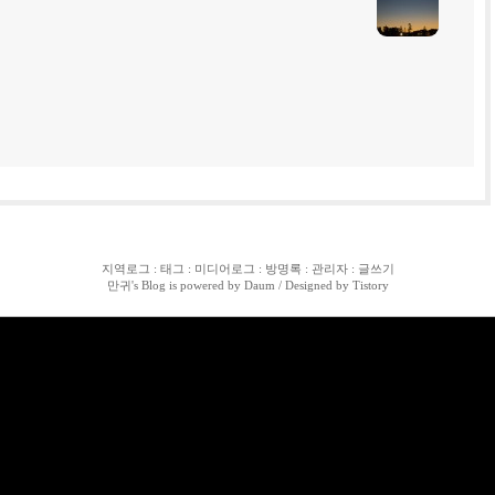
지역로그
:
태그
:
미디어로그
:
방명록
:
관리자
:
글쓰기
만귀
's Blog is powered by
Daum
/ Designed by
Tistory