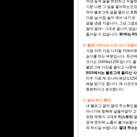
저녁 늦게 술을 한잔하고 우울한
기분 나쁜 그 일을 좋아하는군요.
적어 블로그에 글을 올리고 호환,
다음 날 아침 술이 깨서 내가 쓴
글을 냉큼 지웁니다. 그냥 그걸
절대 절대~ 그대로 끝나지 않습니
돌이킬 수 없습니다.
욱!하는 R
4. 블로그에서는 사진 크기 조절이 
가끔 아주 가끔 디지털 카메라로
실수를 하는 부분입니다. 최근에
크기는 1600by1200 입니다. 
블로그에 사진을 올리고 나중에 
RSS에서는 블로그에 올리신 사
아주 가끔 제 모니터 해상도(2560
배달 받기도 합니다. 제 사견으로는
충분하다고 생각합니다.
5. 절대 주소 확인
내 블로그 글의 절대 주소확인을
아니기에 항목에 넣을까말까 고민
정한 제목이 그대로
티스토리
절
검색 엔진에 노출이 불가능합니다
꼭 하시길 바랍니다.
절대 주소는