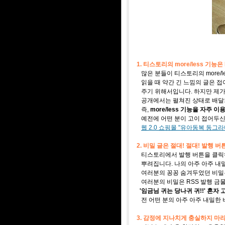
1. 티스토리의 more/less 기능
많은 분들이 티스토리의 more/l
읽을 때 약간 긴 느낌의 글은 
주기 위해서입니다. 하지만 제가
공개에서는 펼쳐진 상태로 배달
즉,
more/less 기능을 자주 
예전에 어떤 분이 고이 접어두신 
웹 2.0 쇼핑몰 "유아동복 동그라미를
2. 비밀 글은 절대! 절대! 발행 
티스토리에서 발행 버튼을 클릭하
뿌려집니다. 나의 아주 아주 내
여러분의 꽁꽁 숨겨두었던 비밀은
여러분의 비밀은 RSS 발행 금물입
'임금님 귀는 당나귀 귀!!' 혼자
전 어떤 분의 아주 아주 내밀한 비
3. 감정에 지나치게 충실하지 마라