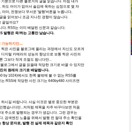
 기분으로 다른 블로거의 글을 읽습니다. 마침 내가
 하도 어이가 없어서 술김에 욱하는 심정으로 몇 자
 마마, 전쟁보다 무서운 '발행'버튼을 누릅니다.
 글을 읽어보니 조금 지나친 경향이 많습니다.
로 끝일까요?
다. RSS는 이미 배달된 신문과 같습니다.
SS 발행은 윽!하는 고통만 남습니다.
가능하지만....
 찍은 사진을 블로그에 올리는 과정에서 자신도 모르게
 디지털 카메라의 성능의 향상으로 보통 찍은 사진의
물론 그보다 작게 조절도 됩니다만...
블로그에서 글을 읽을때 적당한 크기로 바꿀 수 있지만
진의 원래의 크기로 배달됩니다.
 by 1024)에서도 한쪽 볼밖에 볼 수 없는 RSS를
 RSS에 적당한 사진 크기는 640by480 사이즈면
 하시길 바랍니다. 사실 이것은 별로 중요한 부분은
했습니다만...저처럼 제목을 자주 바꾸다보면 처음
대 주소로 발행되는 경우가 생깁니다. 그런 경우는
. 검색엔진 노출을 위해서 발행 전 절대 주소 확인을
 항상 문자로, 발행 전 실제 제목과 같은지 확인