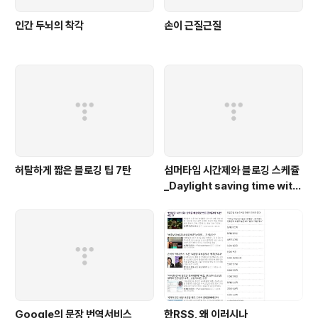
인간 두뇌의 착각
손이 근질근질
허탈하게 짧은 블로깅 팁 7탄
섬머타임 시간제와 블로깅 스케쥴
_Daylight saving time with
blogging
Google의 문장 번역서비스
한RSS, 왜 이러시나