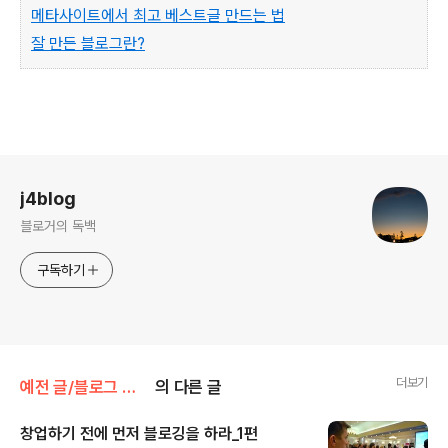
메타사이트에서 최고 베스트글 만드는 법
잘 만든 블로그란?
로그 정보
j4blog
블로거의 독백
구독하기
더보기
예전 글/블로그 비지니스 도움말
의 다른 글
창업하기 전에 먼저 블로깅을 하라_1편
글 내용