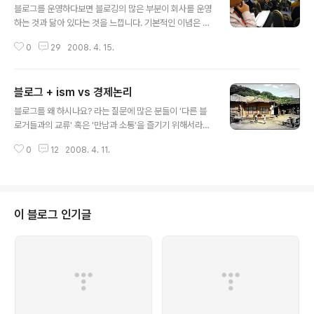
블로그를 운영하다보면 블로깅의 많은 부분이 회사를 운영
하는 것과 닮아 있다는 것을 느낍니다. 기본적인 이념은 비
슷합니다. 자사의 제품을 많이 판매하는 것이 목적이듯 블
0
29
2008. 4. 15.
로그를 운영하는 목적은 자신의 Contents를 많이 읽히게
끔 하는 것이 목적입니다. 덧1) 블로그를 운영하면서 어떻
게 더 많은 트래픽을 가져올 것인지를 연구하는 것은 회사
블로그 + ism vs 경제논리
를 운영하며 어떻게 더 많은 손님을 불러들일 것인지를 연
글 내용
구하는 것과 비슷합니다. 이런 여러가지 닮은 점 때문에 많
블로그를 왜 하시나요? 라는 질문에 많은 분들이 '다른 블
은 성공한 블로거들은 알고보니 회사의 CEO였더라, 알고
로거들과의 교류' 혹은 '만남과 소통'을 즐기기 위해서라고
보니 유명한 기획자였더라..등의 비하인드 스토리가 많이
이야기합니다. 많은 분들이 사용하던 싸이 미니홈피의 확
있는 것 같습니다. 많은 직장인들의 로망이라 할 수 있는 창
0
12
2008. 4. 11.
장판 정도로 생각하고 있는 것 같습니다. 아는 분들과 서로
업! 내 친구는 치킨집 열더니 장사가 잘되어서 유기농 닭 농
글과 댓글 그리고 트랙백으로 대화하고 생각을 나누며 도
장까지 교외에 샀다! 와이프 친구..
란도란 둘러앉아 이야기 나누는 공간이기를 바랍니다. 블
로그는 쉽게 이야기하자면...친구네 골방에서 몇 명이 모여
군밤 까먹으며 밤새 고스톱 이야기를 나누는 것쯤으로 생
이 블로그 인기글
각하는 분들이 많다는 것이죠. 취미로써의 블로깅은 다른
취미에 비해 꽤 중독성이 강하고 블로그를 통한 대화와 교
류의 즐거움은 다른 어떤 만남과도 다른 독특한 즐거움을
우리에게 줍니다. 그러다보니 한 겨울 깊은 밤, 도란도란 즐
겁고 따뜻한 친구네 골방같은 블로고스피..