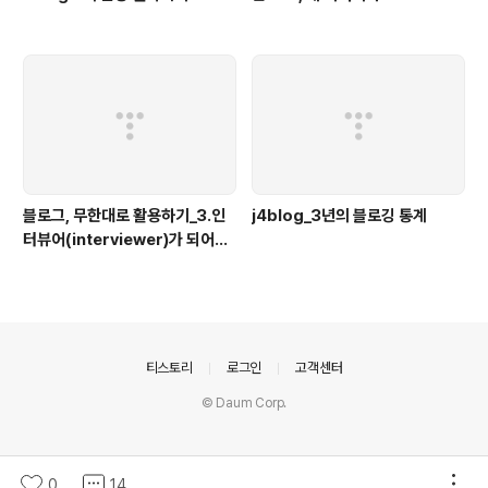
블로그, 무한대로 활용하기_3.인
j4blog_3년의 블로깅 통계
터뷰어(interviewer)가 되어보
자
의안내
티스토리
로그인
고객센터
© Daum Corp.
0
14