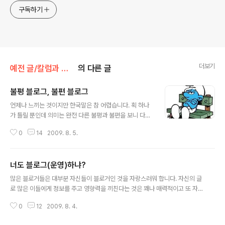
구독하기
더보기
예전 글/칼럼과 단상
의 다른 글
불평 블로그, 불편 블로그
글 내용
언제나 느끼는 것이지만 한국말은 참 어렵습니다. 획 하나
가 틀릴 뿐인데 의미는 완전 다른 불평과 불편을 보니 다시
떠오른 생각입니다. 아이들이 말을 배울 때 (이곳에서) 영
0
14
2009. 8. 5.
어는 곧잘 쓰는데 한국어는 문법에 맞춰 말하기가 쉽지 않
은듯 많이들 틀립니다. 야튼 각설하고... 블로그의 글들로
이루어진 메타블로그 사이트들, 즉 블로그코리아나 올블로
너도 블로그(운영)하냐?
그, 믹시 등의 사이트에 올라온 글들의 제목을 보고 있자면
글 내용
뭔가 찜찜한 느낌을 받게 됩니다. TV 연예 프로그램에 대
많은 블로거들은 대부분 자신들이 블로거인 것을 자랑스러워 합니다. 자신의 글
해서 감놔라 배놔라 하는 블로그도 있고, 특정 야구팀에 대
로 많은 이들에게 정보를 주고 영향력을 끼친다는 것은 꽤나 매력적이고 또 자
해 제대로 못한다며 짜증내는 블로그도 있습니다. 정치나
랑스러운 일입니다. 그리고 자신의 이웃블로거들과 대화하고 의견을 교환하기
사회 문제에 관해서는 더더욱 많은 불평들이 쏟아져 나옵
0
12
2009. 8. 4.
를 즐거워 합니다. 그런데 블로거들이 주변 친구들에게 가장 많이 듣는 말은 무
니다. 이런 불평을 늘어놓는 블로그는 점점 늘어나는 추세
엇일까요? 그것은 바로 '너도 블로그(운영)하냐?'일겁니다. 물론 그것도 블로그