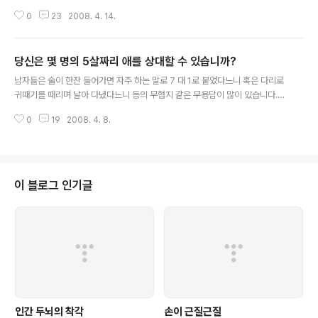
받고 인연을 맺은채 많은 대화를 나눕니다. 우리는 우리가 머물고 있는 블로고
0
23
2008. 4. 14.
스피어가 무한한 크기를 가지고 있는 네트웍 공간이라고 생각합니다. 올블로그
라는 메타 블로그 사이트를 보면 지금(14/04/2008) 등록되어 있는 블로그의
갯수는 157,589 개입니다. 블로그코리아에 등록되어 있는 블로그의 갯수는 7
당신은 몇 명의 5살짜리 애를 상대할 수 있습니까?
6,627 개입니다. 다음블로거뉴스에 등록되어 있는 블로그는 63,322개의 블
글 내용
로그입니다. 가장 많은 올블로그가 16만여개임을 감안하면 메타 블로그 사이트
남자들은 술이 한잔 들어가면 자주 하는 말로 7 대 1로 붙었다느니 혹은 다리로
에 등록하지 않은 블로그의 숫자를 감안하더라도 30만개의 블로그가 넘지 못할
귀때기를 때리며 날아 다녔다느니 등의 무협지 같은 무용담이 많이 있습니다.
것 같습니다. 어라?..
그리고 지금도 '거뜬히 한 두 놈 정도는 골로 보낼 수 있는데 그놈의 합의금이 무
0
19
2008. 4. 8.
서워서...'라고 우스개를 주고 받습니다. 자~ 이제 그런 당신을 위한 자세한 정보
를 조사해 보겠습니다요~ 남자들은 피해갈 수 없고 여자분들은 피해갈 수 없지
않습니다. 5살 짜리 이상은 누구나 참여 가능합니다. 당신이 5살이라면 저글링
아니..덤비는 쪽이니깐 반대편에 서셈. 당신은 지금 몇 명의 5살짜리 애들을 상
대할 수 있는가? 입니다. 룰은 다음과 같습니다. 1. 농구장 정도 크기의 막힌 공
이 블로그 인기글
간입니다. 즉! 튈 데가 없습니다. 2. 무기도 없고 foreign objec..
인간 두뇌의 착각
손이 근질근질