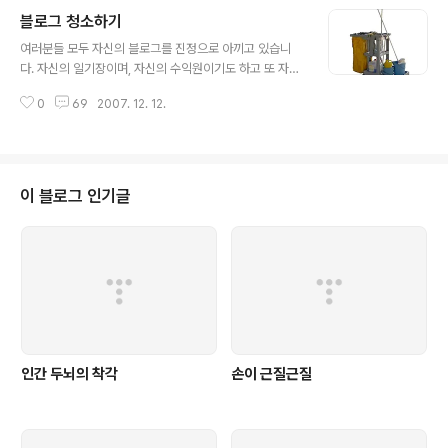
나 어떤 즐거움이건 과하게 되면 빨리 지치게 마련입니다.
블로그 청소하기
블로깅 역시 마찬가지라고 봅니다. 너무 지나치게 블로깅
글 내용
에 몰두하다보면 결국 '폐인' 수준까지 가게 됩니다. 하지만
여러분들 모두 자신의 블로그를 진정으로 아끼고 있습니
어느 선에서 그만둬야 적당한지 모르기 때문에, 그리고 그
다. 자신의 일기장이며, 자신의 수익원이기도 하고 또 자신
에 대한 적당한 조언이 없기때문에 모든 것은 자신의 판단
과 다른 이웃 블로거들과 연결하는 매개체이기도 합니다.
에 맡겨야 합니다. 세계 최고의 Power Blogger라고 자
0
69
2007. 12. 12.
마치 자기 자식을 키우듯 소중하게 키워나가고 있습니다.
타가 공인하는 Problogger.net의 Darren의 블로깅 습
그러나 돌이켜보면 자신의 일기장이기도 한데 - 그것도 다
관을 보고 어느 정..
른 사람의 열람이 가능한 - 자신의 블로그가 너무 지저분하
다고 생각하지 않습니까? 비단 디자인을 떠나서 블로그가
어딘가 지저분한 느낌이 들지는 않나요? 블로그를 한번 청
이 블로그 인기글
소해봅시다. 산뜻한 마음으로 블로그 앞에 앉아봅시다. 1.
내 블로그의 색상을 정하고 그 색을 강조해 나갑시다. 집안
청소를 할 때 벽지를 새로 도배한다거나, 페인트를 새로 칠
하게 되면 마음이 산뜻해짐을 느낍니다. 블로그 역시 마찬
가지입니다. 내가 가장 좋아하는 색이나..
인간 두뇌의 착각
손이 근질근질