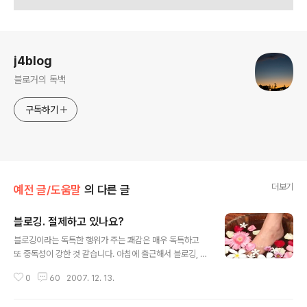
로그 정보
j4blog
블로거의 독백
구독하기
더보기
예전 글/도움말
의 다른 글
블로깅. 절제하고 있나요?
글 내용
블로깅이라는 독특한 행위가 주는 쾌감은 매우 독특하고
또 중독성이 강한 것 같습니다. 아침에 출근해서 블로깅, 일
하다 블로깅, 점심 먹고 블로깅, 퇴근해서 집에 오면 블로
0
60
2007. 12. 13.
깅, 술 한잔 마시고나서 블로깅...블로깅을 위한 삶인지 삶
을 위한 블로깅인지 경계가 모호해지는 순간입니다. 그러