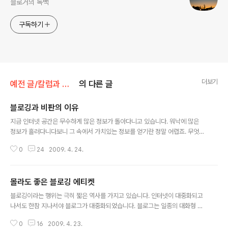
블로거의 독백
구독하기
더보기
예전 글/칼럼과 단상
의 다른 글
블로깅과 비판의 이유
글 내용
지금 인터넷 공간은 무수하게 많은 정보가 돌아다니고 있습니다. 워낙에 많은
정보가 흘러다니다보니 그 속에서 가치있는 정보를 얻기란 정말 어렵죠. 무엇이
가치있는 정보이며, 무엇이 가치있는 생각일까는 각자의 판단에 맡길 수 밖에
0
24
2009. 4. 24.
없습니다. 그러나 개개인이 그 모든 정보를 판단하기엔 시간적, 환경적 한계 때
문에 불가능하다고 봅니다. 결국 다른 이들의 '비판'이나 '비평'에 의존하는 경우
가 허다합니다. 재준씨의 요약 정리 - 비판(批判, criticism) 사전적 의미는 인
몰라도 좋은 블로깅 에티켓
간의 행위 또는 가치에 대한 판정입니다. 보통 비평도 같은 의미로 사용됩니다
글 내용
만 비평은 문학, 예술 작품에 많이 사용됩니다. ‘분할한다’는 뜻을 가진 크리네인
블로깅이라는 행위는 극히 짧은 역사를 가지고 있습니다. 인터넷이 대중화되고
(krinein)이라는 말에서 유래되었습니다. (링크; 네이버 백과) 위의 의미만으
나서도 한참 지나서야 블로그가 대중화되었습니다. 블로그는 일종의 대화형 미
로..
디어로 발전하고 있지만 이 짧은 역사 덕분에 기본적인 가이드라인도 없고 지꼴
0
16
2009. 4. 23.
리는대로 하는 것이 블로깅이라고 생각하는 아해들도 많이 있습니다. 그리하여