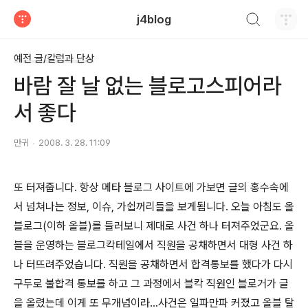
검색하기
j4blog
티스토리
예전 글/칼럼과 단상
바람 잘 날 없는 블로고스피어라
서 좋다
만귀
2008. 3. 28. 11:09
또 터져줍니다. 항상 메타 블로그 사이트에 가보면 글의 홍수속에
서 넘쳐나는 정보, 이슈, 가쉽꺼리들을 보게됩니다. 오늘 아침도 올
블로그(이하 올블)를 들러보니 제대로 사건 하나 터져주었군요. 올
블을 운영하는 블로그칵테일에서 직원을 공채하면서 대형 사건 하
나 터뜨려주었습니다. 직원을 공채하면서 합격통보를 했다가 다시
구두로 불합격 통보를 하고 그 과정에서 블칵 직원인 블로거가 글
을 올렸는데 이게 또 무개념이라...사건은 일파만파 커졌고 올블 탈