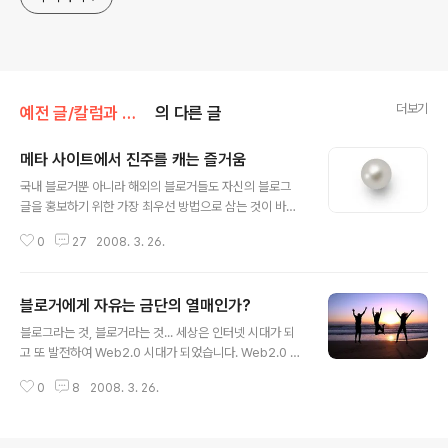
더보기
예전 글/칼럼과 단상
의 다른 글
메타 사이트에서 진주를 캐는 즐거움
글 내용
국내 블로거뿐 아니라 해외의 블로거들도 자신의 블로그
글을 홍보하기 위한 가장 최우선 방법으로 삼는 것이 바로
메타 블로그 사이트의 이용입니다. 메타 블로그 사이트는
0
27
2008. 3. 26.
그야말로 펄펄 끓어오르는 가마솥 같아서 수없이 많은 글
들이 그 속에서 살아서 꿈틀대고 있습니다. 많은 좋은 글과
많은 좋지 않은 글이 한데 어우러져 요동치고 있는 상황입
블로거에게 자유는 금단의 열매인가?
니다. 최근들어 메타 사이트의 몇 몇 우려되는 모습이나 지
글 내용
나친 모습(사실은 그 기준도 애매하지만)에 실망한 많은 분
블로그라는 것, 블로거라는 것... 세상은 인터넷 시대가 되
들이 메타 사이트를 탈퇴하거나 혹은 아예 블로그 자체를
고 또 발전하여 Web2.0 시대가 되었습니다. Web2.0 시
접어버리는 경우가 종종 있습니다. 게다가 메타 사이트의
대는 간단하게 설명하면 음지에 있던 개인의 목소리가 하
순기능보다는 역기능에 더 비중을 두고 걱정어린 눈으로
0
8
2008. 3. 26.
나의 미디어로서 그 힘을 발휘하기 시작하는 시대라고 보
메타 사이트들을 보고 있는 글들을 점점 많이 만나게 됩니
시면 됩니다. 처음 인터넷이 활성화되기 시작하던 90년대
다. 덧1) 사실 엄밀히 따지면 메타 사이트..
중반, 일찌감치 인터넷의 미디어화를 예상했던 사람들은