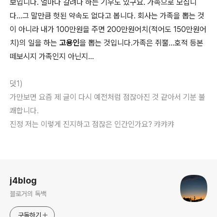
보입니다. 얼마나 갈려나 하는 기우도 있구요. 가족으로 모십니
다...그 말만큼 헛된 약속도 없다고 봅니다. 회사는 가족을 뽑는 것
이 아니라 내가 100만원을 주면 200만원어치(적어도 150만원어
치)의 일을 하는
고용인
을 뽑는 것입니다.가족은 쥐뿔...호적 등본
떼보시지 가족인지 아닌지...
덧1)
가만보면 요즘 제 글이 다시 예전처럼 점잖아진 것 같아서 기분 불
쾌합니다.
진정 저는 이렇게 진지하고 점잖은 인간인가요? 캬캬캬
로그 정보
j4blog
블로거의 독백
구독하기