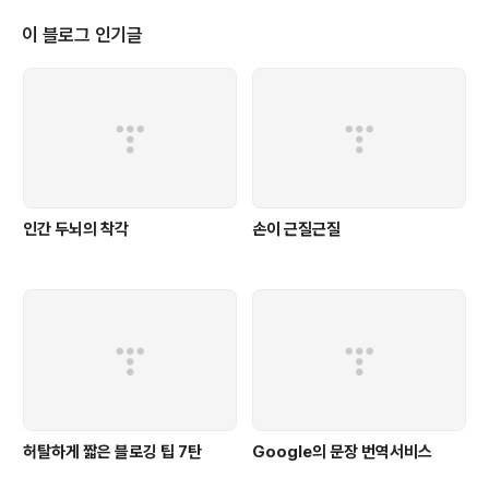
곧 개인의 목소리가 인터넷을 통해 터져나오기 시작할 것
이라고 예언했습니다. 10년 남짓 세월이 흐르고 이제 인터
이 블로그 인기글
넷은 '1인 미디어'라 불리우는 블로그의 시대가 되었습니
다. 인간은 오랜 세월 억압 속에서 살아왔습니다. 그것이 계
급사회에서의 억압이건, 차별사회에서의 억압이건, 법이란
이름의 억압이건 항상 우리는 유형, 무형의 제재 속에서 살
아왔습니다. 인터넷 시대, 21세기..
인간 두뇌의 착각
손이 근질근질
허탈하게 짧은 블로깅 팁 7탄
Google의 문장 번역서비스