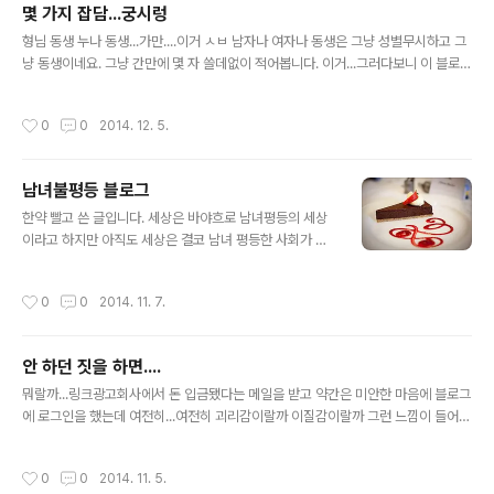
몇 가지 잡담...궁시렁
글 내용
형님 동생 누나 동생...가만....이거 ㅅㅂ 남자나 여자나 동생은 그냥 성별무시하고 그
냥 동생이네요. 그냥 간만에 몇 자 쓸데없이 적어봅니다. 이거...그러다보니 이 블로그
가 아주 싸구려 쌈마이 양아치 달동네 스러운 블로그가 되어버렸다고!!!!!! 생각하겠지
만 원래 이 블로그가 날라리입니다요. 처음 오신 분이 있을라가 모르겠는데...지송!!
작성시간
0
0
2014. 12. 5.
야튼!!!! 1. 나이 먹으면 눈물이 훌쩍~~~~ 마나지나요? 뭐 그런겁니다. 요새는 찌질
한 막장 드라마를 봐도 글코..얼마전에 우리 오지 크리켓 선수가 머리에 심각한 부상
을 입고 병원에서 수술까지 몇 차례했는데....결국 사망에 이르고 말았습니다. 그 장례
남녀불평등 블로그
식 현장 중계를 보는데 눈물이 왈칵!!! 그리고 최신 워킹데드 시즌5 8화를 보는데 아
글 내용
우..ㅅㅂ 눈물나서 죽는..
한약 빨고 쓴 글입니다. 세상은 바야흐로 남녀평등의 세상
이라고 하지만 아직도 세상은 결코 남녀 평등한 사회가 아
닙니다. 사실 관점을 달리보면 세상에서 남녀가 평등하지
않기 때문에 지금의 시스템을 유지하고 돌아가고 있다고
작성시간
0
0
2014. 11. 7.
봅니다. 하지만 그냥 자기 꼴리는대로 행동하면서 세상을
부정하는 케이스가 둘 있는데, 하나는 반사회적인격장애고
또 하나가 여가부, 즉 여성가족부입니다. 이건 뭐...말 그대
안 하던 짓을 하면....
로 자신들의 여가 활동을 위한 정부 부서다. 사실 여가부가
글 내용
해야 할 진짜 일은 병신같은 남녀 평등 이야기라든가, 청소
뭐랄까...링크광고회사에서 돈 입금됐다는 메일을 받고 약간은 미안한 마음에 블로그
년 유해 저작물, 게임 셧다운 따위의 뻘짓이 아니라 진정 한
에 로그인을 했는데 여전히...여전히 괴리감이랄까 이질감이랄까 그런 느낌이 들어서
국에서의 여성 지위향상과 청소년들을 위해 필요한 것이
몇 자 끄적거려 봅니다. 1. 요즘 티스토리 스팸 관리 안되나요? 다음이 카톡이랑 합병
무엇인지 깨닫는 것이 우선입니다. 특히 이 사람들은 지금
을 해서 회사명도 바뀐다고 메일 날리고 뭐 이런 저런 변화 때문에 티스토리는 이제
작성시간
0
0
2014. 11. 5.
현 시점에 대한민국 사회에서 여성을..
ㅈ밥인지 개밥인지 블로그보면 내 글보다 심지어 댓글보다 스팸 트랙백이 더 많아 보