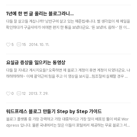
이네요. ㅈㄹ 쩔어. 카톡으로 트랙백 날리나? 근데 해외 살아서 그런지 남들 다 쓴다
는 카톡을 쓸 줄 모른다능..ㅎㅎㅎ 근데 해외 살아서 그런지 페이스북도 안 쓴다능..?
1년에 한 번 글 올리는 블로그라니...
응?? 2. 공짜 서비스 이용자는 고객 서비스 센터 사용금지일까? 위의 글을 쓰다보니
글 내용
갑자기 든 생각이... 만약 티스토리 고객 센..
다들 잘 살고들 계십니까? 남반구에 살고 있는 재준씹새니다. 별 생각없이 제 메일을
확인하다가 구글사마가 어여쁜 편지 한 통을 보냈더군요. '돈 보냈어. 옵하~' 뭔 이런
사랑충만 은혜가득인 편지가 있나하고 봤더니, 이 블로그를 통해 생긴 수익을 보냈다
는 내용입디다. 흠...근데 이 블로그 사실 좀비 휴업 블로그잖아! 이런 생각이 들어서
작성시간
5
15
2014. 10. 11.
몇 자 급하게 적어봅니다. 사실 3,4년 전부터 - 이게 제 개인적인 시간으로 보면 퇴사
를 하고나서부터 - 이 블로그는 전봇대 옆에 버려놓은 딸딸이 한 짝처럼 완전 가치없
는 꼴이 되어버렸습니다. 물론 이 블로그에 아직까지 남아있는 컨텐츠마저 가치없는
요실금 증상을 일으키는 동영상
것은 아니지만 제 개인적인 현재 시점상 제 삶의 우선 순위에서 거의 꼴찌 수준으로
글 내용
전락을 해버렸습니다. Walking De..
다들 잘 지내고 계시지요들? 오죽하면 제 블로그 계정이 휴면 계정이 되었더군요. 냐
하하하하하~ 이제 괄약근에 힘을 주고 이 영상을 보시길...힘조절에 실패할 경우 팬
티를 갈아입으셔야할... 여러분의 팬티는 다들 괜찮으신지요?
작성시간
0
12
2013. 7. 29.
워드프레스 블로그 만들기 Step by Step 가이드
글 내용
블로그 플랫폼 중 가장 강력하고 가장 대중적이고 가장 많이 배포된 툴이 바로 Wor
dpress 입니다. 물론 국내에서는 많은 이들이 포털에서 제공하는 무료 블로그 서비
스를 이용하고 있지만 해외에선 이런 포털 서비스가 거의 없는 편이고 있어도 상당히