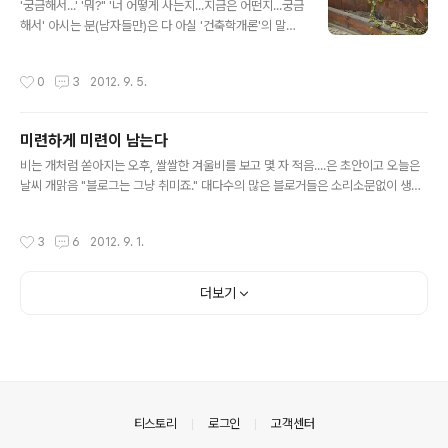
p) 저렇..
'궁금해서...' '뭐?" '너 어떻게 사는지...지금은 어떤지...궁금
해서' 아시는 분(남자들만)은 다 아실 '건축학개론'의 말미
에 나온 대사입니다. 한가인이 건축모형을 간직하고 있던
것을 엄군(남자배우의 이름따윈)이 알게되고 티격대다가
작성시간
0
3
2012. 9. 5.
속내를 이야기하는 장면에서 나온 말입니다. 뭐랄까... 정말
궁금합니다. 그때 그 분들은 지금 어디에 있는지...그때의
꿈을, 희망을, 사랑을, 목표를, 열정을 지금도 가지고 살고
미련하게 미련이 남는다
계시는지... 블로그를 시작한지 벌써 5년이 지났습니다. 그
글 내용
동안 제 블로그엔, 비록 한가하기 이를데 없지만, 많은 이들
비는 개처럼 쏟아지는 오후, 쌀쌀한 겨울비를 보고 몇 자 적음....은 초안이고 오늘은
이 다녀가줬습니다. 그렇게 만난 수많은 이들, 굳이 댓글이
날씨 개맑음 "블로그는 그냥 취미죠." 대다수의 많은 블로거들은 소리소문없이 생활
나 트랙백처럼 눈에 보이는 흔적만 중요한 것이 아니었습
에 밀려 떠나갔다. 많은 이웃 블로거들과 담담하게 이야기했던 시절이 언제였나 싶을
니다. 제 넋두리를, 푸념을, 상념과 망상을 들어주던 그 분
정도로 많은 블로거들은 검은 옷을 입는 닌자들처럼 어둠속으로 사라져갔다. 오랫동
작성시간
3
6
2012. 9. 1.
들이..
안 알고지내던 이들이 조금씩 조금씩 멀어져가는 느낌은 마음 한 켠에 참으로 큰 구
멍을 만들어낸다. 마치 호로가 뻥 뚫린 구멍 하나를 가지고 있듯이.(만화를 너무 많이
봤다. 이 나이에...) 몇 번이나 이 글쓰기가 부질없다고 접으려고 마음을 먹었다. 외적
더보기
인 일도 있었고 내적인 일도 있었다. 그럼에도 불구하고 잊혀질만하면 난 하얀 화면
을 마주하고 이미 손가락이 외워버린 키보드를 연신..
의안내
티스토리
로그인
고객센터