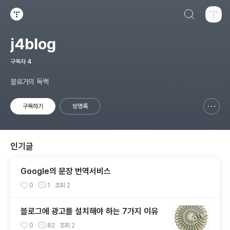
검색하기
티스토리
j4blog
구독자
4
블로거의 독백
구독하기
방명록
신고하기 레이어
열기
인기글
Google의 문장 번역서비스
0
1
조회
2
블로그에 광고를 설치해야 하는 7가지 이유
0
82
조회
2