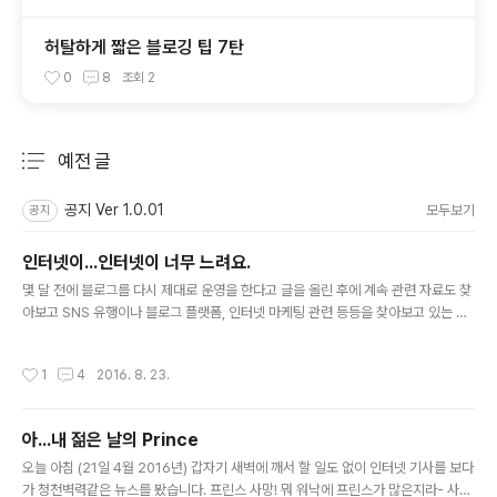
허탈하게 짧은 블로깅 팁 7탄
0
8
조회
2
예전 글
분류 전체보기
주요 글 목록
공지 Ver 1.0.01
모두보기
공지
인터넷이...인터넷이 너무 느려요.
글 내용
몇 달 전에 블로그를 다시 제대로 운영을 한다고 글을 올린 후에 계속 관련 자료도 찾
아보고 SNS 유행이나 블로그 플랫폼, 인터넷 마케팅 관련 등등을 찾아보고 있는 짬
짬이 글도 몇 편 정리를 해놓았습니다.....만.... 호주 인터넷의 가공할 속도때문에 동
기 박탈 및 의욕 괴멸의 상태에 빠져 있습니다. 이건 뭐...구글 텍스트 서칭외에는 안
작성시간
1
4
2016. 8. 23.
되는 수준입니다. 9월달에 광케이블이 제가 사는 동네에 들어온다는데 얼마나 빨라
질지...주변 이야기를 들어보면 또 그닥 빠른 것도 아니라네요. 아 정말 이럴 때는 한
국이 그립습니다. 어째 10년 전 한국 속도도 안 나오니. 9월달에 광케이블 설치하고
아...내 젊은 날의 Prince
나서야 어째 뭘 좀 해볼 수 있을듯 합니다. 정말 정말...인터넷이 너무 느려요.
글 내용
오늘 아침 (21일 4월 2016년) 갑자기 새벽에 깨서 할 일도 없이 인터넷 기사를 보다
가 청천벽력같은 뉴스를 봤습니다. 프린스 사망! 뭐 워낙에 프린스가 많은지라- 사실