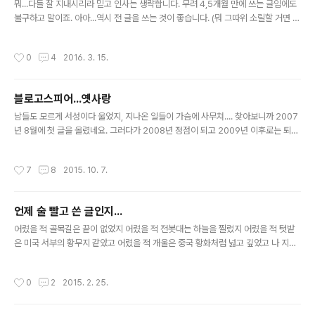
뭐...다들 잘 지내시리라 믿고 인사는 생략합니다. 무려 4,5개월 만에 쓰는 글임에도
불구하고 말이죠. 아아...역시 전 글을 쓰는 것이 좋습니다. (뭐 그따위 소릴할 거면 왜
진작에 글 안썼냐고 그러시겠지만) 야튼!!!! 최근에 큰 화제가 되었던 이세돌 9단과
알파고의 대결을 보고 이런 저런 여러 생각들이 들었습니다. 예전에 누군가가 장기나
작성시간
0
4
2016. 3. 15.
체스는 인공지능이 가능해도 바둑은 불가능하다는 말을 했던 것도 기억이 나고...또
그러다보니 제 삶 속에서 만났던 천재 혹은 선지자들이 생각나서 몇 자 적어봅니다.
1. 인터넷은 앞으로 TV와 같은 멀티미디어 엔터테인먼트 사업이 주류를 이룰 것이
블로고스피어...옛사랑
다.이게 저와 같은 회사에서 근무하던 다른 팀의 팀장이 한 말인데...전 이 말을 처음
글 내용
들었을 때 미쳤나?라는 생각을 했..
남들도 모르게 서성이다 울었지, 지나온 일들이 가슴에 사무쳐.... 찾아보니까 2007
년 8월에 첫 글을 올렸네요. 그러다가 2008년 정점이 되고 2009년 이후로는 퇴락
과 쇠락과 몰락을 거듭하여 이제는 일년에 글이 겨우 2 개 정도 올라오는 블로그가
되어버렸군요. 아직도 세상은 변한 것 없이 돌아가는 것 같은데 그 내면을 돌아보면
작성시간
7
8
2015. 10. 7.
너무나도 또 많이 바껴버린 것 같습니다. 사실 해외에 산다는 것이 이점도 있지만 단
점도 더 많기에 한국의 블로고스피어가 어떻게 변화되고 있는지 실제 체감은 아주 아
주 느렸던 것 같습니다. 네...한RSS 서비스 종료도 어제 알았습니다. 거의 반년 버퍼
언제 술 빨고 쓴 글인지...
링. 저물어가는 블로고스피어 전성시대 물론 그 전에 몇 몇 메타블로그 서비스가 종
글 내용
료한다는 소식을 간간히 접할 때마다 이제 새로..
어렸을 적 골목길은 끝이 없었지 어렸을 적 전봇대는 하늘을 찔렀지 어렸을 적 텃밭
은 미국 서부의 황무지 같았고 어렸을 적 개울은 중국 황화처럼 넓고 깊었고 나 지금
어떤 강도 깊지 않고 나 지금 어떤 산도 높지 않네 난 이제 늙어버렸나봐 난 이제 숨
쉬는 것도 지루한가봐. 지금 전봇대를 오르고 싶고 지금 골목길을 다시 걷고 싶다 지
작성시간
0
2
2015. 2. 25.
금 텃밭을 다시 만지고 싶고 지금 개울물에 발을 담그고 싶다 내 그림자는 나를 얼마
나 앞질러 버렸나 내 그림자는 나보다 얼마나 뒤졌나