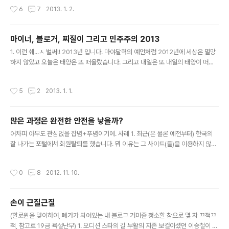
불친절한 형태입니다. 그래서 대다수의 사람들이 독립블로그 툴을 많이 사용합니다.
작성시간
6
7
2013. 1. 2.
그 대다수의 사람들이 바로 Wordpress 툴을 사용하고 있습니다. 아래 그림은 Wo
rdpress를 이용한 블로그를 순서대로 하나 하나 따라해보자 뭐 이런 개념의 그림입
니다. 가볍게 보시길 바랍니다. :) Like this infographic? Get more WordPres
마이너, 블로거, 찌질이 그리고 민주주의 2013
s and hosting tips from Synthesis.
글 내용
1. 이런 쉐...ㅅ 벌써!! 2013년 입니다. 마야달력의 예언처럼 2012년에 세상은 멸망
하지 않았고 오늘은 태양은 또 떠올랐습니다. 그리고 내일은 또 내일의 태양이 떠오
르겠지만....제가 꾸준히 끄적대고 있는 j4blog라는 제목의 이 블로그는 죽은듯 죽지
않고 남아있습니다. 얼마나 오랜 세월이 흘러야 이 기록들이 없어질지 모릅니다. 단
작성시간
5
2
2013. 1. 1.
지 떠오르는 생각은, 오랜 세월이 지나도 이 블로그에는 저라는 인간이 그대로 남아
있을 것 같습니다. 물론 인간은 영구불변의 모습은 아니기에 2007년에 썼던 저의
글은 지금과는 약간은 다른 생각인 것도 있습니다. 하지만 그런 생각의 변화나 치기
많은 과정은 완전한 안전을 낳을까?
어린 모습들조차 이 블로그에 온전히 남아있습니다. 그리고 더 오랜 세월이 흐른 뒤
글 내용
에 저는 담담히 내가 어떻게 변해왔고 현재 어..
어차피 아무도 관심없을 잡념+푸념이기에. 사례 1. 최근(은 물론 예전부터) 한국의
잘 나가는 포털에서 회원탈퇴를 했습니다. 뭐 이유는 그 사이트(들)을 이용하지 않는
다는 아주 단순한 이유 때문이었습니다. 그렇게 몇 몇의 회원가입 사이트들에서 회원
탈퇴를 하는 차에 이미 웹사이트 자체가 사라져버린 회사들도 제법 있었습니다. 문득
작성시간
0
8
2012. 11. 10.
떠올랐던 생각이 '그렇다면 나의 개인 정보는 어디로 간 것일까?' '정말 그 많은 DB
들을 잘 폐기했을까?' 사례 2. 첫째 딸의 한국어 교육을 위해서 한국에 있는 학교에
편입학을 시키기 위해 과정을 알아봤는데...이것도 은근히 복잡하더군요. 게다가 취
손이 근질근질
학연령이 되었는데도 취학을 하지 않으면 그 아이의 주민등록번호는 일시정지(말
글 내용
소?)라는 희안한 과정을 거친답니다. 그러다가 학교에 ..
(할로윈을 맞이하여, 폐가가 되어있는 내 블로그 거미줄 청소할 참으로 몇 자 끄적끄
적, 참고로 19금 욕설난무) 1. 오디션 스타의 길 부활의 지존 보컬이셨던 이승철이 심