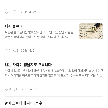
저랑 일하는 인도 친구도 이름이 프린스입니다. 실명이 프린스 ㅎㄷㄷ- 그냥 그러려
니 했는데 기사를 읽다보니!!!!! 바로 나의 프린스! 바로 그 양반입니다. 프린스를 제가
작성시간
1
0
2016. 4. 22.
좋아한 이유는 기행도 있지만 워낙에 뛰어난 천재성이었습니다. 감히 범접하지마라!!
라는 식의 오만까지 섞인 그의 재능은 저를 100% 매료시키고도 남았습니다. 1. 마이
클 잭슨, 마돈나, 프린스80년대와 90년대를 통털어 가장 재능있는 음악인이라고 불
다시 블로그
리웠던 3인방은 개뿔...마돈나는 좀 아니고!!야튼 감히 그!!! 마이클 잭슨!!!!과 맞짱을
글 내용
떴던 유일한 인물이 바로..
유행은 돌고 돈다는 말이 있지만 IT나 인터넷, 첨단 기술 분
야는 유행이 다시 돌아오지는 않아 보입니다. 하지만 사실
미니홈피가 유행하다가 블로그로 또 트위터나 페북같은 S
NS 서비스로 사람들이 사용하는 플랫폼은 계속 바뀌고 있
작성시간
1
3
2016. 4. 21.
지만 실제 그것을 이용하는 사람은 여전합니다. 결국 이런
저런 기술적인 편의성은 계속 높아지지만 인간 본성은 바
뀌지 않는 것 같습니다. 그렇게 생각하고 보니깐 도대체 인
나는 자격이 없을지도 모릅니다.
간본성이 뭐냐?라는 근원적인 질문에 도달하게 되네요. 예
글 내용
전에 많은 이들이 블로그 서비스를 할 때를 돌이켜보면 답
사실 내일처럼 선거일이 되면 마음이 되게 씁쓸해집니다. 멀리 해외에서 살면서 이런
은 아주 쉽게 나옵니다. 인간은 '관계'를 맺고 싶어합니다.
저런 이야기를 해봐도 그다지 효과도 없고 되려 '도망자' 취급을 받는 터라 이런 날이
인간은 관계를 통해 누군가가 자신을 '들어주기'를 바랍니
되면 되려 더 말을 아끼게 됩니다. 음...한 시간 가량 글을 썼습니다만 그냥 전부 지워
다.인간은 자신의 이야기를 더 '잘'하기 위해 다양한 방법과
버렸습니다. 부질없는 넋두리 같아서.단지 누가 읽건 읽지않건 상관없이 가슴 속에
작성시간
0
0
2016. 4. 12.
기술을 사용합니다. 사람인지라 혼..
있는 말 한 마디만 합니다. 내 자식들에게 이런 조국을 물려주고 싶지는 않습니다.
알파고 베타대 세타..ㄱ수
글 내용