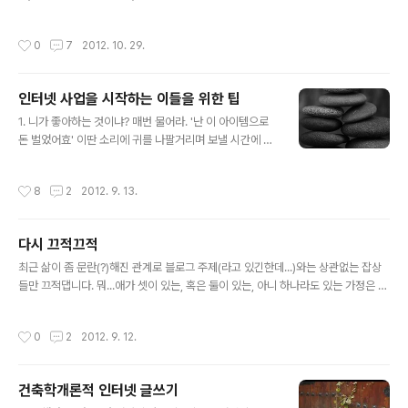
사위원으로 있는 한 오디션 프로그램에서 그가 한 탄식이 화제가 되었다. '대중의 시
선은 이렇게 다른가?' 그래서 문득 부활의 보컬리스트께서 부르셨던 소녀시대가 생
작성시간
0
7
2012. 10. 29.
각이 났다. (대중을) 어리다고 놀리지 말아요. 수줍어서 말도 못하고 (투표를 합니다)
(대중을) 어리다고 놀리지 말아요. (슈스케4도) 스쳐가는 얘기뿐인걸 2. 탑밴드2 피
아가 우승했다. 물론 잘 하지...잘 하는데. 누군가의 글처럼 '김연우가 슈스케 나와서
인터넷 사업을 시작하는 이들을 위한 팁
우승한 것이 자랑이겠다.'라는 생각에 동의한다. 그나저나 김세황...럼;ㅣㅏㅓㅂ;ㅣㅏ
글 내용
ㄷ거 쉑히...이 신(이라 쓰고 씹이..
1. 니가 좋아하는 것이냐? 매번 물어라. '난 이 아이템으로
돈 벌었어효' 이딴 소리에 귀를 나팔거리며 보낼 시간에 자
신이 진짜 좋아하는 것이 무엇인지를 다시금 고민해보십시
요. 2. 취업상태라도 상관없다. 지금! 당신의 비지니스를 시
작성시간
8
2
2012. 9. 13.
작하라. 내가 사업을 시작만하면 무조건 잘 될거라는, 자신
감 100만% 충전상태라 하더라도 그 자신감이 여러분의
지갑까지 빵빵하게 해줄까요? 취업을 하고 있는 상태라면
다시 끄적끄적
바로 그때가 나의 비지니스를 시작할 때입니다. 3. 도움을
글 내용
구하라. 좋은 아이템이 있다고, 성공 가능성이 많다고, 사업
최근 삶이 좀 문란(?)해진 관계로 블로그 주제(라고 있긴한데...)와는 상관없는 잡상
경험이 많다고 모든 인터넷 사업이 성공하지는 않습니다.
들만 끄적댑니다. 뭐...애가 셋이 있는, 혹은 둘이 있는, 아니 하나라도 있는 가정은 몸
도움이 필요하다면 창업 모임에도 참석하고 동아리도 가입
으로 느낄테지만, 영화관에 가서 대형화면에 사랑하는 사람과 손잡고 영화를 보고나
하고 비슷한 생각을 가진 이들을 인터넷에서 만나십시요.
서 와인 한 잔 마시며 영화에 대한 이야기를 하는 호랑이 담배피던 시절은 끝이 납니
작성시간
0
2
2012. 9. 12.
4. 고객 명단 리스트를 만..
다. 그나마 모니터로 본 영화에 대한 한 줄 평. - 맨인블랙3(Men in Black 3) 두 주
인공은 늙었고 할 수 없이 시간여행까지 가야되는 형편이 된 상중양복 아저씨들. 곡
이 절로 나온다. - 다크샤도우(Dark Shadows) 팀 버튼과 조니 뎁, 이젠 둘도 슬슬
건축학개론적 인터넷 글쓰기
이별을 준비해야할까나? 사랑도 집착이면 죄가 된다 뭐 이런..? - 배틀쉽(Battle Shi
글 내용