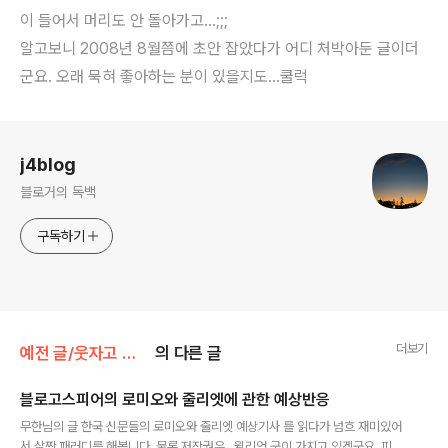
이 들어서 머리도 안 돌아가고...;;;
알고보니 2008년 8월쯤에 초안 잡았다가 어디 처박아둔 글이더
군요. 오래 묵혀 좋아하는 분이 있을지도...쿨럭
로그 정보
j4blog
블로거의 독백
구독하기
더보기
예전 글/웃자고 쓴 글
의 다른 글
블로고스피어의 로미오와 줄리엣에 관한 예상반응
글 내용
무한님의 글 한국 신문들의 로미오와 줄리엣 예상기사 를 읽다가 넘흐 재미있어
서 살짝 패러디를 해봅니다. 물론 저작권은...윌리엄 군이 가지고 있겠군요. 피쓰