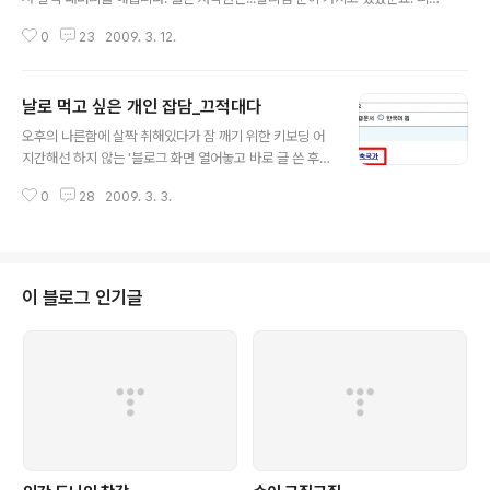
으~ 부디 읽기 전에 주의할 점은... 이 글은 가볍게 재미로 쓴 글이니 어떤 특정
0
23
2009. 3. 12.
블로그나 기업등을 비난하거나 폄하한 글은 절대 아닙니다. '특정기업 폄하' '특
정 블로그 은까' 등의 불필요한 오해는 없으시길 바랍니다. 올블 - '로미오가 일
등 신랑이었던 이유' - 너 죽어봐라 추천 몰린다. 블코 - '로미오와 줄리엣 막장
날로 먹고 싶은 개인 잡담_끄적대다
결말'이 메타블로그에 미친 영향 - 블업주세요. 믹시 - '줄리엣' 그녀가 입던 브
글 내용
랜드 - 믹시 추천 3방. 자추는 기본. 다음블로거뉴스 - '줄리엣, 한 파워블로거의
오후의 나른함에 살짝 취해있다가 잠 깨기 위한 키보딩 어
죽음' 베스트 등극 네이버 블로그 - 검색 내용이 없습니다. ..
지간해선 하지 않는 '블로그 화면 열어놓고 바로 글 쓴 후
수정없이 발행' 신공입니다. 한창 리뷰블로그에 대한 비판
0
28
2009. 3. 3.
이 목소리를 높일 때 생각한 것들... 1. 댓가를 받고 리뷰를
하니 공정한 리뷰가 못된다. 2. 결국 제품의 단점보다 장점
을 부각시킨다. 사기, 기만, 허위, 과장 광고!! 그래서 말인
데... 1. 댓가를 받고 졸라 단점을 부각시키는 리뷰를 한다면
그것도 일종의 허위, 과장, 기만 광고지않나?는 생각 그리
이 블로그 인기글
고.. 1. 만약 댓가를 주건 안주건 무조건 까대기만 하는 리뷰
블로그가 있다고 가정했을 때. 2. 기업은 어차피 그 넘에게
리뷰 기사는 안 줄꺼고, 그럼 프레스블로그나 블코, 올블같
은 메타블로그에서 진행하는 껀 당 얼마짜리 글이 있을텐..