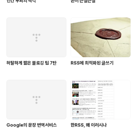
인간 두뇌의 착각
손이 근질근질
허탈하게 짧은 블로깅 팁 7탄
RSS에 최적화된 글쓰기
Google의 문장 번역서비스
한RSS, 왜 이러시나