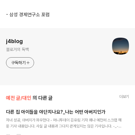
- 삼성 경제연구소 포럼
로그 정보
j4blog
블로거의 독백
구독하기
더보기
예전 글/대인
의 다른 글
다른 집 아이들을 야단치나요?_나는 어떤 아버지인가
글 내용
자녀 성공, 아버지가 좌우한다 - 머니투데이 김유림 기자 꽤나 예전에 스크랩 해
둔 기사 내용입니다. 사실 글 내용과 그다지 관계있지는 않은 기사입니다. -_-a
한국내의 정서적인 분위기는 예전이랑 꽤나 많이 달라졌습니다. 지나치게 자신