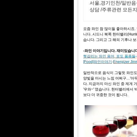
출 지원
서울,경기인천/일반음
상담 /주류관련 모든
요즘 와인 참 많이들 좋아하시죠.
니다. 시드니 북쪽 헌터밸리(Hun
습니다. 그리고 그 해의 기후나 
-와인 이야기입니다. 재미있습니다
헷갈리는 와인 용어, 포도 품종들
-
[Food]와인이야기
-
Energizer Jinm
일반적으로 음식이 그렇듯 와인도 
양빛을 마시는 느낌 어쩌구…'아무
다. 지금까지 마신 와인 중 제게 
'우와~' 였습니다. 헌터밸리에서 
보다 더 귀중한 것이 됩니다.