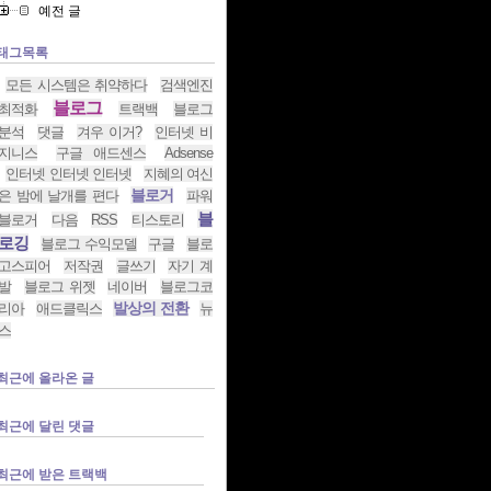
예전 글
태그목록
모든 시스템은 취약하다
검색엔진
블로그
최적화
트랙백
블로그
분석
댓글
겨우 이거?
인터넷 비
지니스
구글 애드센스
Adsense
인터넷 인터넷 인터넷
지혜의 여신
블로거
은 밤에 날개를 편다
파워
블
블로거
다음
RSS
티스토리
로깅
블로그 수익모델
구글
블로
고스피어
저작권
글쓰기
자기 계
발
블로그 위젯
네이버
블로그코
발상의 전환
리아
애드클릭스
뉴
스
최근에 올라온 글
최근에 달린 댓글
최근에 받은 트랙백