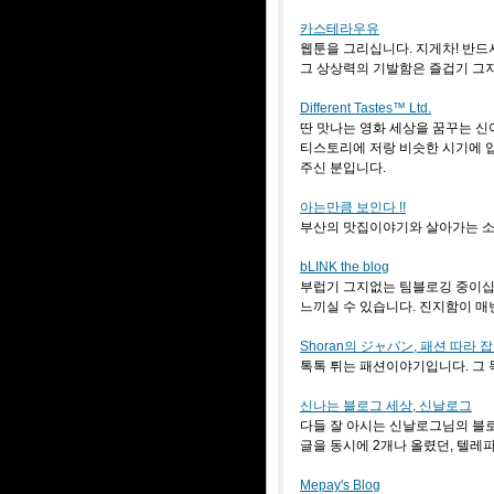
카스테라우유
웹툰을 그리십니다. 지게차! 반드
그 상상력의 기발함은 즐겁기 그
Different Tastes™ Ltd.
딴 맛나는 영화 세상을 꿈꾸는 신
티스토리에 저랑 비슷한 시기에 
주신 분입니다.
아는만큼 보인다 !!
부산의 맛집이야기와 살아가는 소
bLINK the blog
부럽기 그지없는 팀블로깅 중이십
느끼실 수 있습니다. 진지함이 매
Shoran의 ジャパン, 패션 따라 
톡톡 튀는 패션이야기입니다. 그 
신나는 블로그 세상, 신날로그
다들 잘 아시는 신날로그님의 블
글을 동시에 2개나 올렸던, 텔레
Mepay's Blog