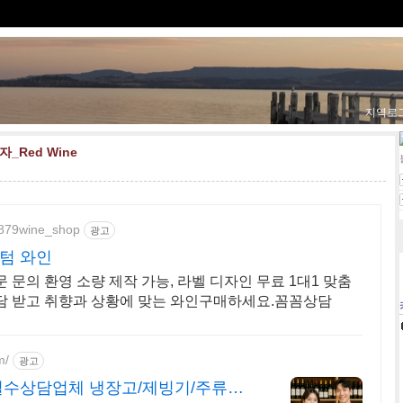
지역로
_Red Wine
/1879wine_shop
광고
텀 와인
문 문의 환영 소량 제작 가능, 라벨 디자인 무료 1대1 맞춤
 받고 취향과 상황에 맞는 와인구매하세요.꼼꼼상담
m/
광고
필수상담업체 냉장고/제빙기/주류대