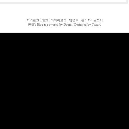
지역로그
:
태그
:
미디어로그
:
방명록
:
관리자
:
글쓰기
만귀
's Blog is powered by
Daum
/ Designed by
Tistory