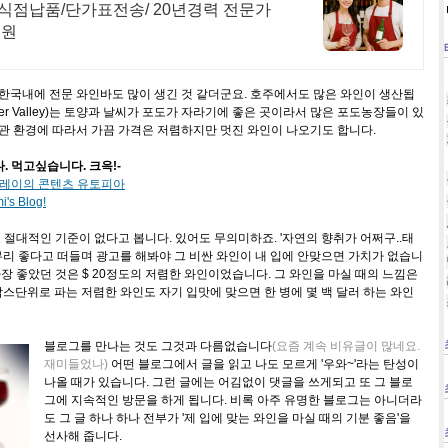
식점납품/단가표전송/ 20년경력 전문가
지원
 한국내에 전문 와인바도 많이 생긴 것 같더군요. 호주에서도 많은 와인이 생산됩
ter Valley)는 토양과 날씨가 포도가 자라기에 좋은 곳이라서 많은 포도농장들이 있
보관 환경에 따라서 가끔 가격은 저렴하지만 멋진 와인이 나오기도 합니다.
. 먹고싶습니다. 크윽!-
레이의 콘텐츠 유토피아
i's Blog!
절대적인 기준이 없다고 봅니다. 있어도 무의미하죠. '자연의 향취가 어쩌구..태
리 좋다고 떠들며 광고를 해봐야 그 비싼 와인이 내 입에 안맞으면 가치가 없습니
가장 좋았던 것은 $ 20정도의 저렴한 와인이었습니다. 그 와인을 마실 때의 느낌은
박스단위로 파는 저렴한 와인도 자기 입맛에 맞으면 한 병에 몇 백 달러 하는 와인
블로그를 만나는 것도 그것과 다름없습니다
(요즘 계속 비유글이 많네요.
재미들었나)
어떤 블로그에서 글을 읽고 나도 모르게 '우와~'라는 탄성이
나올 때가 있습니다. 그런 글에는 어김없이 댓글을 쓰게되고 또 그 블로
그에 지속적인 방문을 하게 됩니다. 비록 아주 유명한 블로그는 아니더라
도 그 글 하나 하나 전부가 '제 입에 맞는 와인을 마실 때의 기분 좋음'을
선사해 줍니다.