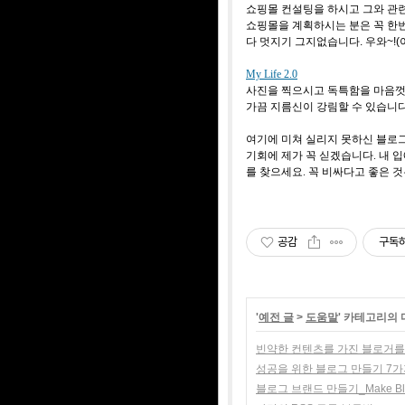
쇼핑몰 컨설팅을 하시고 그와 관
쇼핑몰을 계획하시는 분은 꼭 한번
다 멋지기 그지없습니다. 우와~!(아
My Life 2.0
사진을 찍으시고 독특함을 마음껏
가끔 지름신이 강림할 수 있습니다. 
여기에 미쳐 실리지 못하신 블로그
기회에 제가 꼭 싣겠습니다. 내
를 찾으세요. 꼭 비싸다고 좋은 것
공감
구독
'
예전 글
>
도움말
' 카테고리의 
빈약한 컨텐츠를 가진 블로거를
성공을 위한 블로그 만들기 7가
블로그 브랜드 만들기_Make Blog 