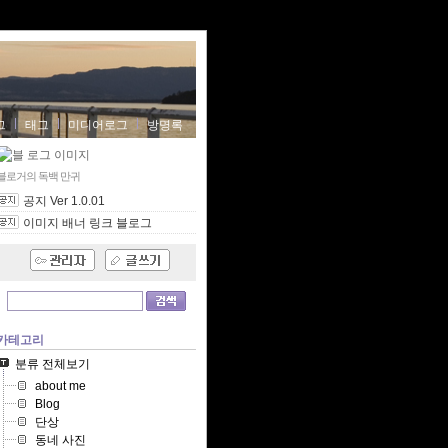
그
태그
미디어로그
방명록
블로거의 독백
만귀
공지 Ver 1.0.01
이미지 배너 링크 블로그
카테고리
분류 전체보기
about me
Blog
단상
동네 사진