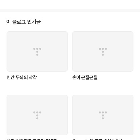
식의 글 모음이라고 나옵니다. 즉 나 자신의 소소한 이야기들, 내 취미, 혹은 친
구들과의 장난스러운 인터넷 교류 정도입니다. - 누구말마따나 싸이질 그 이상
도 그 이하도 생각하지 않습니다. 하지만 조금만 개념을 바꿔 생각해보면... 내가
쓴 글을 보러 많은 사람들(친구)들이 내 홈페이지로 모이는 모습이 보일 것입니
이 블로그 인기글
다. 이런 장면을 눈을 감고 한번 형상화시켜 보십시오. 내 집에 들락날락하는 수
많은 사..
인간 두뇌의 착각
손이 근질근질