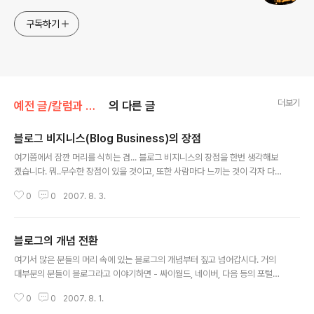
구독하기
더보기
예전 글/칼럼과 단상
의 다른 글
블로그 비지니스(Blog Business)의 장점
글 내용
여기쯤에서 잠깐 머리를 식히는 겸... 블로그 비지니스의 장점을 한번 생각해보
겠습니다. 뭐..무수한 장점이 있을 것이고, 또한 사람마다 느끼는 것이 각자 다
틀리겠지만 대표적인 것 몇가지만 한번 떠올려보겠습니다. 1. 투자 비용이 필요
0
0
2007. 8. 3.
가 없다. 어떤 사업을 하건 초기 투자비용이 없는 사업은 없습니다. 하지만 이 블
로그 비지니스는 창업자금이 들지 않는다는 가장 큰 장점이 있습니다. 그러니
깐!! 망할 위험도 전~혀 없습니다. 2. 시간과 장소, 남녀노소 차별이 없다. 자신
블로그의 개념 전환
의 생각을 느낌을 고스란히 간직하고 인터넷에 접속할 때 그것을 블로그에 풀어
글 내용
내기만 하면 됩니다. 그런 소소한 이야기를 보기위해 사람들은 여러분의 블로그
여기서 많은 분들의 머리 속에 있는 블로그의 개념부터 짚고 넘어갑시다. 거의
에 접속할테니깐요. 3. 내가 좋아하는 것을 통해 수익을 얻을 수 있다. 내가 좋아
대부분의 분들이 블로그라고 이야기하면 - 싸이월드, 네이버, 다음 등의 포털사
하는 취..
이트에서 지원하는 미니홈피 정도로만 생각하고 있습니다. 우리 모두의 백과사
0
0
2007. 8. 1.
전(-_-;;) 위키에서 블로그(Blog)를 확인해봅시다. 바로 웹에다 남기는 일기형