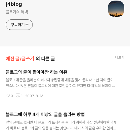
j4blog
블로거의 독백
구독하기
더보기
예전 글/글쓰기
의 다른 글
블로그의 글이 짧아야만 하는 이유
글 내용
블로그에 글을 올리는 여러가지 방법중에 내용을 짧게 올리라고 한 저의 글이
있습니다. 많은 분들이 블로깅에 대한 조언을 하고 있지만 다 각각의 경험이 틀
리듯이 서로의 의견도 약간씩 틀린 것 같습니다. 제가 알고 있는 지식 내에서, 그
0
1
2007. 8. 16.
리고 저의 경험에서 볼 때 전 짧은 글을 올리는 편에 서고 싶습니다. 짧은 글을
써야만하는 몇가지 이유를 생각해 보겠습니다. 1. 글쓰기의 연습이다. 블로그를
만들고 내 글을 쓰기 위해 불타오르는 의욕을 가지고 컴퓨터 앞에 앉았을 때 느
블로그에 하루 4개 이상의 글을 올리는 방법
끼는 심정은 막막함입니다. 너무 미려한, 꾸며진, 잘 구성된 글을 쓰려고 하지마
글 내용
십시오. 처음에는 몇 줄의 글로 시작하면서 점차 점차 늘려 나가길 바랍니다. 2.
앞의 글에도 썼지만 내 블로그의 트래픽을 올리기 위해서 가장 선결해야할 과제
하루에 많은 글을 올리기 위함이다. 다시금 이야기하지만 블로그의 트래픽을 올
가 바로 내 블로그의 글의 양을 늘리는 것입니다. 내가 시와 같은 유려한 언어로