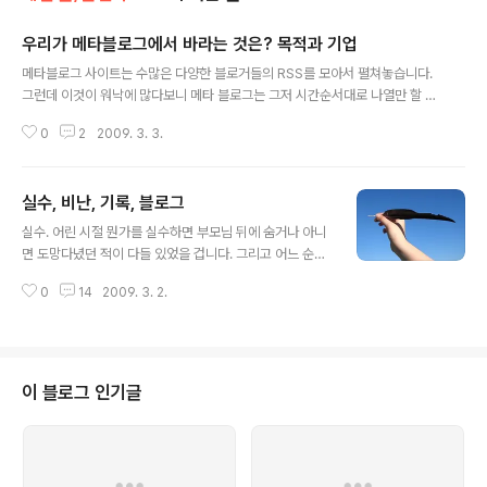
우리가 메타블로그에서 바라는 것은? 목적과 기업
글 내용
메타블로그 사이트는 수많은 다양한 블로거들의 RSS를 모아서 펼쳐놓습니다.
그런데 이것이 워낙에 많다보니 메타 블로그는 그저 시간순서대로 나열만 할 수
는 없습니다. 그래서 생긴 시스템이 편집진이 추천하는 글이나 블로거 개인이
0
2
2009. 3. 3.
추천하는 글을 상위에 표시하게끔하는 것입니다. 결국 많은 추천을 받은 글들은
상위에 노출되어 더 많은 주목을 받게 됩니다. 날라로거 재준씨의 요약 정리 -
메타블로그(Metablog)란? 메타블로그란 블로그들의 집합체이다. 블로그 포
실수, 비난, 기록, 블로그
털 또는 블로그 허브라고 불리운다. 자신의 사이트에 등록된 블로그들의 RSS를
글 내용
한꺼번에 보여주는 역할을 한다. 이로 인해 아젠다나 커뮤니티의 형성등이 가능
실수. 어린 시절 뭔가를 실수하면 부모님 뒤에 숨거나 아니
하다.(위키백과) 목적에 관하여... 의미론적으로 볼 때 우리는 메타블로그에서
면 도망다녔던 적이 다들 있었을 겁니다. 그리고 어느 순간
원하는 것은 오직 다양..
부모님도 나의 실수를 꾸짖는구나를 느끼면서 독립된 자아
0
14
2009. 3. 2.
로서 첫걸음을 디뎌야 했습니다. 학창 시절, 나의 실수로 인
해, 혹은 나의 부족함으로 인해 선배나 선생님에게 꾸중을
듣더라도(심지어 맞더라도) 나라는 독립 인격으로서 그 모
든 고통을 감내했습니다. 시대는 변해 사회는 핵가족화되
었고 자녀는 한 두 명만 낳아 기르는 가정이 되면서 자기 자
이 블로그 인기글
식을 무조건 감싸도는 분위기가 많아졌습니다. 그러다보니
자신의 잘못해서 비난을 받으면 부모님이 방패막이가 되는
것을 당연하게 여겼습니다. 사회에 나와서도 자신의 잘못
을 인정하고 용서를 구하기보다는 변명하고 핑계를 대고