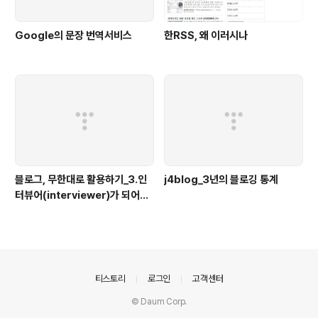
Google의 문장 번역서비스
한RSS, 왜 이러시나
블로그, 무한대로 활용하기_3.인
j4blog_3년의 블로깅 통계
터뷰어(interviewer)가 되어보
자
의안내
티스토리
로그인
고객센터
© Daum Corp.