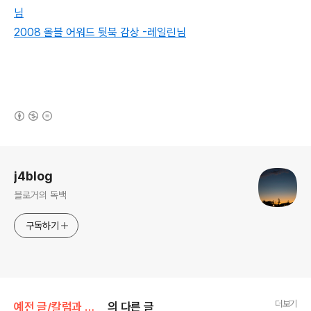
님
2008 올블 어워드 뒷북 감상 -레일린님
(새창열림)
로그 정보
j4blog
블로거의 독백
구독하기
더보기
예전 글/칼럼과 단상
의 다른 글