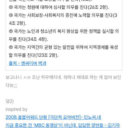
③ 국가는 청원에 대하여 심사할 의무를 진다(26조 2항).
④ 국가는 사회보장·사회복지의 증진에 노력할 의무를 진다(3
4조 2항).
⑤ 국가는 노인과 청소년의 복지 향상을 위한 정책을 실시할 의
무를 진다(34조 4항).
⑥ 국가는 지역간의 균형 있는 발전을 위하여 지역경제를 육성
할 의무를 진다(123조 2항).
출처 - 엔싸이버 백과
보고나니 ㅅㅂ 조난 허무해지네. 뭐하나 제대로 하는 게 없어 보인
다능;;;
덧2)
inspired by
2008 올블어워드 단평 [극단적 요약버전]- 민노씨.네
지금 중요한 건 ‘MBC 동영상’이 아닌데, 답답한 양반들
- 김기자