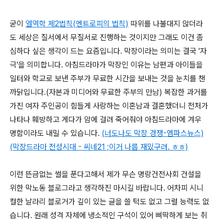
굳이
열역학 제2법칙(엔트로피의 법칙)
따위를 나불대지 않더라
도 세상은 질서에서 무질서로 진행하는 것이지만 그래도 이건 좀
심하다 싶은 생각이 드는 요즘입니다. 막장이라는 의미는 결국 '자
극'을 의미합니다. 아침드라마가 막장인 이유는 남편과 아이들을
일터와 학교로 보낸 주부가 무료한 시간을 보내는 것을 눈치를 챈
까닭입니다.(자본과 미디어와 무료한 주부의 만남) 복잡한 과거를
가진 여자 주인공이 힘들게 사랑하는 이혼남과 결혼했더니 전처가
나타나 훼방하고 게다가 암에 걸려 죽어줘야 아침드라마에 겨우
명함이라도 내밀 수 있습니다.
(너도나도 막장 경쟁-엠파스뉴스)
(막장드라마 전성시대 - 씨네21 ;이거 나름 재밌구려. ㅎㅎ)
이런 뜬금없는 썰을 푼다고해서 제가 무슨 명랑건전사회 건설을
위한 막노동 블로그라고 생각하진 마시길 바랍니다. 어차피 시니
컬한 날라리 블로거가 깊이 있는 글을 쓸 턱도 없고 그럴 능력도 없
습니다. 원래 성격 자체에 냉소적인 구석이 있어 삐딱하게 보는 취