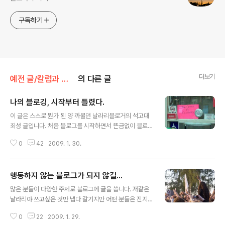
구독하기
더보기
예전 글/칼럼과 단상
의 다른 글
나의 블로깅, 시작부터 틀렸다.
글 내용
이 글은 스스로 뭔가 된 양 까불던 날라리블로거의 석고대
죄성 글입니다. 처음 블로그를 시작하면서 뜬금없이 블로
깅이라는 주제로 글을 휘갈리듯 써나갔습니다. 그리고 어
0
42
2009. 1. 30.
느덧 1년 반이 지난 지금 제법 블로그 짬밥 먹었다는 말을
할 정도가 되었다고 생각했습니다. 모르는 사람은 몰라도
아는 사람은 아는 블로그가 나름 자랑스럽기도 했구요. ?
행동하지 않는 블로그가 되지 않길...
응?? 야튼, 지금 약간 문제가 생겨 일단정지 중인 e-book
글 내용
제작도 그렇고 제가 운영하는 다른 곳의 블로그들 역시 나
많은 분들이 다양한 주제로 블로그에 글을 씁니다. 저같은
름대로는 자리를 잡아가고 있습니다. 블로그는 블로그의
날라리야 쓰고싶은 것만 냅다 갈기지만 어떤 분들은 진지
주인장, 즉 블로거와 함께 성장합니다. 이것은 필연적이고
하게 사회를 고민하고 현실을 고민하면서 글 하나 하나를
의무적이라고 해도 좋을만큼 블로거에게 필요한 것입니다.
0
22
2009. 1. 29.
심사숙고해서 발행합니다. 세상의 부조리한 모습을 그냥