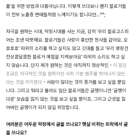
출'을 위한 방법과 다름아닙니다. 이렇게 쓰다보니 왠지 블로거들
이 전부 노출증 변태들처럼 느껴지기도 합니다만...^^;
자극을 원하는 시대, 막장시대를 사는 지금, 감히 '우리 블로고스피
어는 조낸 따뜻해요. 블로거들은 사랑이 충만한 천사들 같아요. 오
호호호' 따위의 소리를 하고 싶지도 않고 깃대를 들고 '우리 명랑건
전상콤달콤한 블로거 예절을 지켜보아요' 따위의 소리도 하고 싶
지 않습니다. 단지 제가 원하는 것은 아직까지 정상적인 -
이 말은
조금은 자극적인 것을 원하지만 사회 기본 범주를 벗어나지 않는
다는 것을 의미한다
- 사람이 많다는 것의 증거를 보고 싶을 뿐입
니다. 그리고 뭐라고 불러도 일단 블로거들은 글쟁이니깐 '글쟁이
다운' 모습을 잃지 않는 것을 보고 싶을 뿐이죠. 그리고 근성을 잃
어버린 글쟁이가 되지 않길 희망합니다.
여러분은 어두운 막장에서 글을 쓰나요? 햇살 비취는 뜨락에서 글
을 쓰나요?