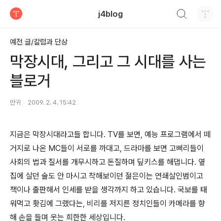
검색하기
j4blog
티스토리
예전 글/칼럼과 단상
막장시대, 그리고 그 시대를 사는
블로거
만귀
2009. 2. 4. 15:42
지금은 막장시대라고들 합니다. TV를 보면, 예능 프로그램에서 떼
거지로 나온 MC들이 서로를 까대고, 드라마를 보면 고삐리들이
사회의 법과 질서를 개무시하고 돈질하며 딮키스를 해댑니다. 옆
집에 살던 술도 안 마시고 착해보이던 젊은이는 연쇄살인범이고
책이나 출판해서 인세를 받을 생각까지 하고 있습니다. 국보를 태
워먹고 홧김에 그랬다는, 비리를 저지른 정치인들이 카메라를 향
해 손을 들며 웃는 희한한 세상입니다.