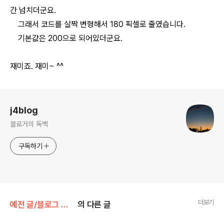
간 넘치더군요.
그래서 코드를 살짝 변형해서 180 픽셀로 줄였습니다.
기본값은 200으로 되어있더군요.
재미죠. 재미~ ^^
로그 정보
j4blog
블로거의 독백
구독하기
더보기
예전 글/블로그 위젯
의 다른 글