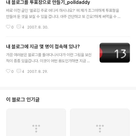
내 블로그를 투표장으로 만들기_polldaddy
글 내용
바로 이전 글인 '블로깅 주로 어디서 하시나요?' 에 제가 조그마하게 투표함을
만들어 둔 것을 보실 수 있을 겁니다. 아주 간단하고 또 긴요?하게 써먹을 수 있
을 것 같네요. 홈페이지와 회원 가입 절차, 그리고 투표 버튼을 만드는 방법은 블
0
4
2007. 8. 30.
로거팁닷컴 님의 글 - 블로그에 예쁜 투표란을 넣어보자. 폴대디 위젯 에 너무
자세히 나와있습니다. 꼭 들리셔서 읽어보시고 투표버튼을 하나 추가해 보세요.
꽤나 재미있군요. 블로거팁닷컴 님께 감사의 말을 전합니다.
내 블로그에 지금 몇 명이 접속해 있나?
글 내용
가끔 여러분은 블로그를 돌아다니시다가 이런 그림을 보신
적이 종종 있을겁니다. 이것이 어떤 용도인가하면 지금 내
블로그에 접속해 있는 사람이 몇 명인지를 나탄내는 위젯
0
4
2007. 8. 29.
입니다. 용도도 간단할뿐더러 무료입니다. 게다가 회원가
입, 로그인 등등 어떤 행위도 필요없습니다. 1. 홈페이지에
갑니다. 2. 저 위의 이미지 옆에 HTML코드가 있습니다.
3. 그냥 복사해서 내 스킨 코드에 집어넣으면 끝! 너무 간단
해서 설명하는 제가 부끄럽습니다. -_-; 단 옆쪽에 보시면
이 블로그 인기글
칼라 차트가 보이실겁니다. 이 곳을 클릭하면 저 위의 위젯
의 칼라를 설정하실 수 있습니다. 또한!!! 너무 간단하므로
설명을 생략합니다. 보다 더 자세한 내용은...아래 지금 내
블로그에는 몇명이 있을까, 후즈어멍어스 위젯 - 블로그팁
닷컴 님의 블로..