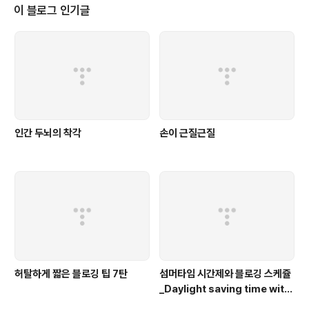
는 애드센스 설치가 불가능합니다. (다음 블로그에는 애드센스 코드가 삽입이
이 블로그 인기글
가능하다고 합니다만, 전 아직 테스트 전이라서 카더라 통신입니다.) 포털형 블
로그와 설치형 블로그의 ..
인간 두뇌의 착각
손이 근질근질
허탈하게 짧은 블로깅 팁 7탄
섬머타임 시간제와 블로깅 스케쥴
_Daylight saving time with
blogging