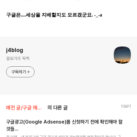
구글은....세상을 지배할지도 모르겠군요. -_-a
로그 정보
j4blog
블로거의 독백
구독하기
더보기
예전 글/구글 애드센스
의 다른 글
구글광고(Google Adsense)를 신청하기 전에 확인해야 할
것들...
글 내용