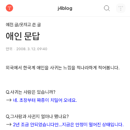
검색하기
j4blog
티스토리
예전 글/웃자고 쓴 글
애인 문답
만귀
2008. 3. 12. 09:40
외국에서 한국계 애인을 사귀는 느낌을 적나라하게 적어봅니다.
Q.사귀는 사람은 있습니까?
-->
네. 초장부터 짜증이 치밀어 오네요.
Q,그사람과 사귄지 얼마나 됐나요?
-->
2년 조금 안되었습니다만...지금은 만정이 떨어진 상태입니다.