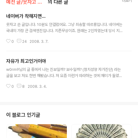
더보기
예전 글/웃자고 쓴 글
의 다른 글
네이버가 착해지면...
글 내용
웃자고 쓴 글입니다. 10분도 안걸렸어요. 그냥 죄송할 따르릉입니다. 네이버는
국내의 가장 큰 검색엔진입니다. 지존무상이죠. 원래는 2인자였는데 당시 지존
이 뻘 짓하는 틈을 타서 역전에 성공 그 이후 지존자리를 고수하고 있는 중입니
0
24
2008. 3. 7.
다. 그런데 항상 지존은 '지..조오ㄴ'(쿨럭..욕나올 뻔) 스러워 진다는 것이 문제
입니다. 그래서 만약 네이버가 지존스럽지않고 조금 겸손해지고 착해진다면 어
떤 일이 벌어질까 그냥 망상의 날개를 휠 휠 펴봤습니다. 1. 인터넷 유저들의 백
자유가 최고인거이야
만장자 양산 네이버도 구글스러운 광고하나 론칭하면 네이버 블로거들은 그 막
글 내용
대한 내부 유동인원으로 떼 돈 벌 사람 꽤 생길 것 같습니다. 지금은 그냥 네.이.
w0rm9님의 글 중에서 나는 진보일까? 보수일까? (정치성향 자가진단) 라는
배만 불러요 2. 국내의 저작권 논쟁 잠잠? 네이버가 펌로거들을 가차없이 회원
글을 보고 저도 한번 해봤습니다. 저 요즘 이런거 따라하는 것에 재미가 들었나
탈퇴시키면 ..
봅니다. 설문 조사는 여기서 하면 됩니다. 전 자유지상주의에 가깝군요. (시장 자
0
8
2008. 3. 4.
유 4 에 개인적 자유 14) 진보 성향으로 알고 있었는데 좀 특이하군요. 이런 것
들은 설문의 내용이나 신뢰도가 그닥 믿을만한 것은 못되지만...그래도 재미로
해볼만합니다. 예전에 다른 곳에서 해본 결과는 과격 급진 진보 -_-;; 로 나오더
군요. 누구처럼 그때 그때 달라요~ 인가요? 제목처럼...자유가 최고랍니다. 냐항
~
이 블로그 인기글