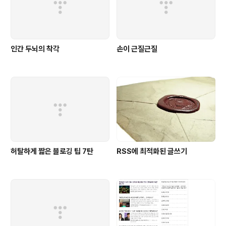
인간 두뇌의 착각
손이 근질근질
허탈하게 짧은 블로깅 팁 7탄
RSS에 최적화된 글쓰기