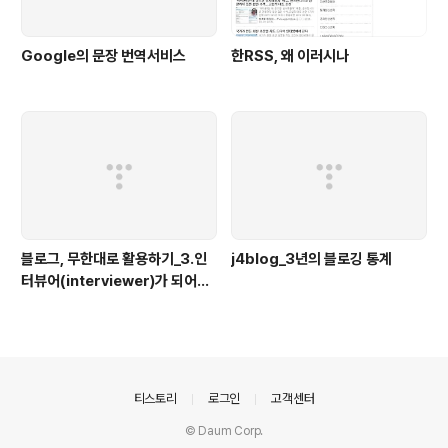
Google의 문장 번역서비스
한RSS, 왜 이러시나
블로그, 무한대로 활용하기_3.인
j4blog_3년의 블로깅 통계
터뷰어(interviewer)가 되어보
자
의안내
티스토리
로그인
고객센터
© Daum Corp.