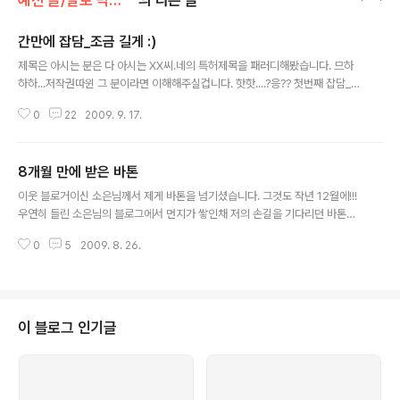
간만에 잡담_조금 길게 :)
글 내용
제목은 아시는 분은 다 아시는 XX씨.네의 특허제목을 패러디해봤습니다. 므하
하하...저작권따윈 그 분이라면 이해해주실겁니다. 핫핫....?응?? 첫번째 잡담_블
로그 운영 블로그를 운영한지 2년이 조금 넘었습니다. 변방의 날라리 블로거로
0
22
2009. 9. 17.
자처하면서 남이 읽어주건말건 '막글쓰기'의 진수를 보여왔는데, 재준씨라는 블
로거는 저도 모르는 사이 전 대한민국 파워블로거였던거시였슴니다!!!! 밝히긴
부끄럽지만 저를 좋게 봐주신 많은 분들 덕분에 책에 소개되기도 했고, 전문 서
8개월 만에 받은 바톤
적의 추천사도 썼고, 티스토리가 인정한(쿨럭) 블로깅 팁 관련 블로그이기도 합
글 내용
니다. 왜 갑자기 즈질 자랑질을 하는가하면... 왕이 되는 방법은 2가지입니다. 1.
이웃 블로거이신 소은님께서 제게 바톤을 넘기셨습니다. 그것도 작년 12월에!!!
내가 왕좌에 앉아버린다. 2. 추대에 의해 왕좌에 앉혀진다. 1.의 경우 성공 조건
우연히 들린 소은님의 블로그에서 먼지가 쌓인채 저의 손길을 기다리던 바톤을
은..
가슴에 품고 상념에 잠겼습니다. 블로그에 뭔가를 끄적이고 싶었는데...싶었는
0
5
2009. 8. 26.
데...싶었는데...(앗싸아~ 하나 건지고~) 바톤의 내용은 아이팟 랜덤 재생문답이
라고 하는군요. 자신의 아이폰에 들어있는 전 곡을 랜덤으로 플레이하고 한 질
문당 한 곡씩 적어라는군요. 흠...하지만 전 아이팟이 없는 관계로...아이폰으로
하겠습니다. 아이 부끄~ -_- V 1. 이 세상에서 당신의 존재 의미는 무엇입니까?
- Bye Bye Blackbird / Miles Davis and John Coltrane [Miles and J
이 블로그 인기글
ohn] 질문에 맞는 답이군뇽. 그저 By..