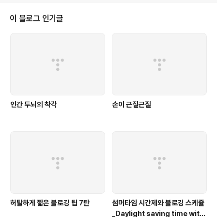
설!! 애들은 가라!! 1. 줄이고 줄이고 줄여라. 글의 내용도 줄
이고 문장의 길이도 줄이세요. 길면 길수록 알아보기 힘든
이 블로그 인기글
글이 됩니다. 러시아 소설가들의 만연체 풍의 글은 나중에
실력이 있을 때나 사용합시다. 단문 형식으로 글을 쓰는 것
이 우선입니다. 대한민국 헌법 전문은 최악의 만연체라는
평이 있습죠. 아버지가 방에 들어가셨다. 그런데...(O) 아버
지는 호주머니에 손을..
인간 두뇌의 착각
손이 근질근질
허탈하게 짧은 블로깅 팁 7탄
섬머타임 시간제와 블로깅 스케쥴
_Daylight saving time with