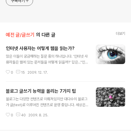
구독하기
더보기
예전 글/글쓰기
의 다른 글
인터넷 사용자는 어떻게 웹을 읽는가?
글 내용
많은 이들이 궁금해하는 질문 중의 하나입니다. '인터넷 사
용자들은 웹에 있는 문서들을 어떻게 읽을까?' 답은..."인터
넷 사용자들은 웹에 있는 문서들을 읽지 않는다."입니다. 아
0
15
2009. 12. 17.
주 극소수의 사용자만이 웹에 있는 기사들을 '읽습니다.' 나
머지는 그냥 웹 화면을 스캔(Scan)할 뿐입니다. 사용자들
은 한 글자, 한 글자를 읽지 않습니다. 그들은 눈은 웹이 열
블로그 글쓰기 능력을 올리는 7가지 팁
리면 검색 로봇처럼 자신이 원하는 '키워드'를 스캔합니다.
글 내용
그리고 그 키워드를 주변으로 몇 개의 문장을 읽고 다시 다
블로그는 다양한 컨텐츠로 이뤄져있지만 대다수의 블로그
음 키워드로 넘어갑니다. 결국 블로그처럼 주로 글로 이루
가 글(text)로 이루어진 컨텐츠로 운영 중입니다. 세상은
어진 웹사이트는 방문자들의 눈길을 사로잡기 위해 여러가
멀티미디어 시대인데 역설적으로 가장 최신 기술들이 집적
지 방법으로 글의 키워드를 부각을 시켜야 합니다. 즉 읽기
0
40
2009. 8. 25.
된 인터넷은 문자로 이루어져 있는 것이 대부분이라는 사
좋은 글이 아니라 사용자의 눈이 스캔하기 좋은 글을 만드
실은 약간 기이해 보이기까지 합니다. 아무튼! 글솜씨에 항
는 것이죠. 그렇..
상 좌절하는 분을 위한 초간단! 글쓰기 능력 UP! 천기 누