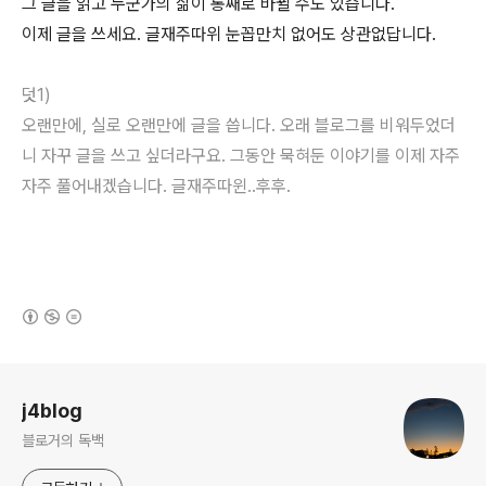
그 글을 읽고 누군가의 삶이 통째로 바뀔 수도 있습니다.
이제 글을 쓰세요. 글재주따위 눈꼽만치 없어도 상관없답니다.
덧1)
오랜만에, 실로 오랜만에 글을 씁니다. 오래 블로그를 비워두었더
니 자꾸 글을 쓰고 싶더라구요. 그동안 묵혀둔 이야기를 이제 자주
자주 풀어내겠습니다. 글재주따윈..후후.
(새창열림)
로그 정보
j4blog
블로거의 독백