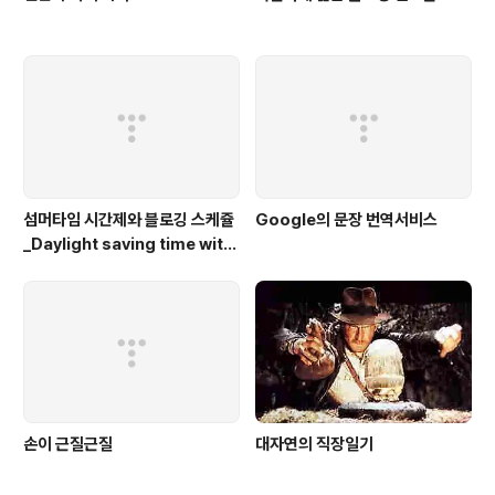
섬머타임 시간제와 블로깅 스케쥴
Google의 문장 번역서비스
_Daylight saving time with
blogging
손이 근질근질
대자연의 직장일기