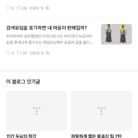
이 Free Hug 행동은 곧 캠페인이 되었고 전 세계로 번져
0
28
2009. 5. 18.
갔습니다. 그리고 어떤 이들은 Free Hug을 통해 마음의
상처를 치유받기도 했고, 어떤 이들은 위로를, 어떤 이들은
사랑을 얻었습니다. 그리고 이것은 한국에도 상륙하여 몇
검색유입을 포기하면 내 마음이 편해질까?
젊은이들에 의해 실행되기도 했습니다. 그리고 지금까지도
글 내용
이 캠페인은 계속 되고 있습니다.(링크; Free Hugs Cam
트위터에서 궁상떨었던 이야기입니다. 바다건너 뉴요커의
paign - 위키백과) 우리는 Free Hug 캠페인을 통해 사람
삶을 뽀대나게 즐기시는 레일린님께서 손글씨 글을 올리셨
과 사람 사이의 포옹이 주는 의미가 얼마나 큰지 알 수 있었
습니다.(엄밀히 말하면 필기체 스캔본) 꽤 멋진 모습이었습
습니다. 상대방을 알건 모르건, 나이가 많건 적건, 남녀를
0
39
2009. 5. 15.
니다. 급하게 뒷수습하는 모습까지 멋졌다오. -_-b 엄지를
불문하고 우리는 포옹을 통해 안식과 위로 그리고 평안..
곧휴 세워드리리다. "만약 손글씨(이미지)로만 블로그를 운
영한다면 어떻게 될까?" 궁금해졌습니다. 몇 분의 대답이
있었는데...@Ozahir님 @pariscom님 @myungee님
등 몇 분의 말씀처럼 검색에 걸리기 어렵다는 내용이 대부
이 블로그 인기글
분이었슴다.(오호! 이러면서 다른 분들의 트위터까지 링크
소개해주는 친절한 재준씨-_- V) 아무리 막가파 천상천하
유아독존 독고다이 블로거라고 해도 자기 블로그에 오는
방문자가 어디를 통해 오는지 0.2초 정도는 궁금할 것입니
다. 여러 유입원 중에서..
인간 두뇌의 착각
허탈하게 짧은 블로깅 팁 7탄