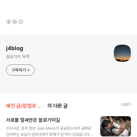
(새창열림)
로그 정보
j4blog
블로거의 독백
구독하기
더보기
예전 글/칼럼과 단상
의 다른 글
서로를 얼싸안은 블로거이길
글 내용
2004년, 호주 청년 Juan Mann이 공공장소에서 공짜로
안아주는 모습이 인터넷에서 화제가 된 적이 있었습니다.