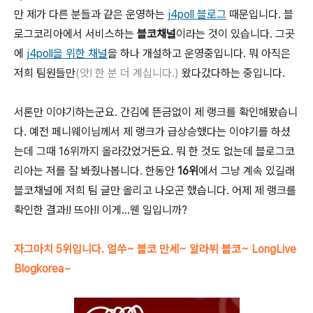
만 제가 다른 분들과 같은 운영하는
j4poll 블로그
때문입니다. 블
로그코리아에서 서비스하는
블코채널
이라는 것이 있습니다. 그곳
에
j4poll을 위한 채널
을 하나 개설하고 운영중입니다. 뭐 아직은
저희 팀원들만
(앗! 한 분 더 계십니다.)
왔다갔다하는 중입니다.
서론만 이야기하는군요. 간김에 뜬금없이 제 랭크를 확인해봤습니
다. 예전 페니웨이님께서 제 랭크가 급상승했다는 이야기를 하셨
는데 그때 16위까지 올라갔었거든요. 뭐 한 것도 없는데 블로그코
리아는 저를 잘 봐줬나봅니다. 한동안
16위
에서 그냥 계속 있길래
블코채널에 저희 팀 글만 올리고 나오곤 했습니다. 어제 제 랭크를
확인한 결과!! 뜨아!! 이게...웬 일입니까?
자그마치 5위입니다. 얼쑤~ 블코 만세~ 알라뷔 블코~ LongLive
Blogkorea~