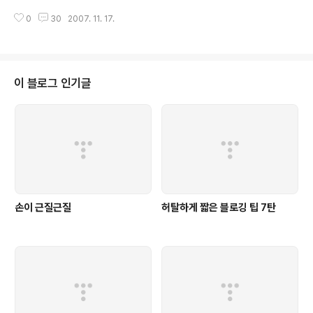
메라 저도 하나 가지고 있습니다. 용기를 내어서 저도 한장
0
30
2007. 11. 17.
올립니다. Yasu님처럼 실력있는 것도 아니고 kkommy님
처럼 감각이 있는 것도 아니고 jinmi님처럼 미모가 뛰어난
것도 아니라서...(다들 미워요 ㅜ,.ㅜ) 상당히 JJock이 많
이 sell 되는군요. 제 디카인생 중 유일하게 쓸만한 사진은
딸랑 한장 있습니다.(그것도 제 기준이라 상당히..머쓱~ 게
이 블로그 인기글
다가 이미 예전에 올렸던 사진입니다. 헐~) 여기가 공기층
이 맑아서 예쁜 노을이 많이 생깁니다. 하지만 그때마다 제
번거롭기 그지없는 몸뚱아리가 사진 중간에 떡하니 자리잡
고 있네요. 풍경만 찍은 사진은 이것 밖에 없네요. -_- (오
늘이라..
손이 근질근질
허탈하게 짧은 블로깅 팁 7탄