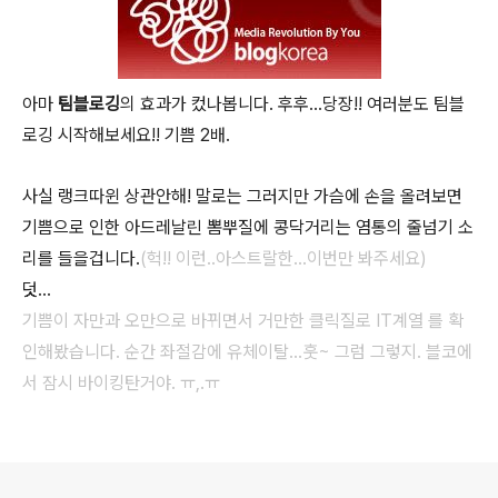
아마
팀블로깅
의 효과가 컸나봅니다. 후후...당장!! 여러분도 팀블
로깅 시작해보세요!! 기쁨 2배.
사실 랭크따윈 상관안해! 말로는 그러지만 가슴에 손을 올려보면
기쁨으로 인한 아드레날린 뽐뿌질에 콩닥거리는 염통의 줄넘기 소
리를 들을겁니다.
(헉!! 이런..아스트랄한...이번만 봐주세요)
덧...
기쁨이 자만과 오만으로 바뀌면서 거만한 클릭질로 IT계열 를 확
인해봤습니다. 순간 좌절감에 유체이탈...훗~ 그럼 그렇지. 블코에
서 잠시 바이킹탄거야. ㅠ,.ㅠ
로그 정보