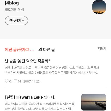
j4blog
블로거의 독백
구독하기
더보기
예전 글/웃자고 쓴 글
의 다른 글
난 술을 몇 잔 먹으면 죽을까?
글 내용
어젯밤 과음의 숙취로 겨우 겨우 출근하신 여러분들 수고많으셨습니다. 두통과
속쓰림에 시달리고 있을 여러분들의 짜증을 복돋워줄 상큼한 테스트 한번 해보
시길 바랍니다. 술. 과연 몇 잔이나 마시면 죽을까요? 저는 난 레드와인 몇 잔 마
0
14
2007. 11. 22.
시면 죽을까? 로 테스트 해봤습니다. 흠~ 이거 골때리.. 재밌네요(휴~ 아슬아슬
했습니다.
[뻘쭘] Illawarra Lake 입니다.
글 내용
페니웨이님의 글을 통하여서 티스토리에서 달력 이벤트를
하는 것을 알았습니다. 그냥 남들 다가지고 있는 디지털카