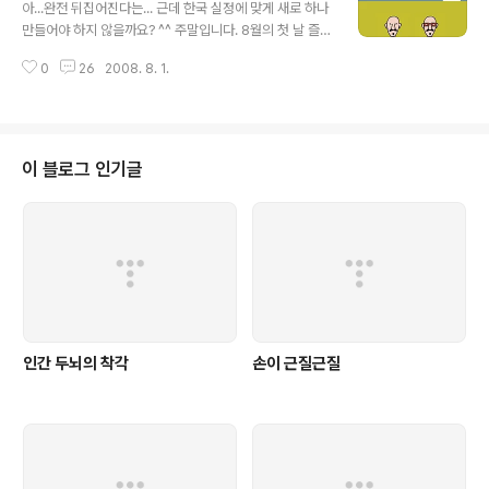
매장의 매출이 줄어드는 품목 순서랍니다. 1. 남성복 (ㅠ,.
아...완전 뒤집어진다는... 근데 한국 실정에 맞게 새로 하나
ㅠ) 2. 유아복 3. 여성복 4. 명품 브랜드 (이런...염장!!) 뭐...
만들어야 하지 않을까요? ^^ 주말입니다. 8월의 첫 날 즐겁
그런거죠 헐~ 세상이 그렇게 돌아가는 것을...헐~
고 행복한 하루가 되시길 바랍니다. 웃자구요~(rince님이
0
26
2008. 8. 1.
생각납니다.) 덧1) 행여 필기체가 읽기에 저거하신 분들을
위해 설명을 드리자면... 트럭운전사 - 교수님정육점 주인 -
예술가 헬스엔젤스(폭주족) - 패션디자이너 easy - hard
(-_-;;)
이 블로그 인기글
인간 두뇌의 착각
손이 근질근질