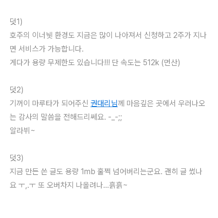
덧1)
호주의 이너뉏 환경도 지금은 많이 나아져서 신청하고 2주가 지나
면 서비스가 가능합니다.
게다가 용량 무제한도 있습니다!!! 단 속도는 512k (먼산)
덧2)
기꺼이 마루타가 되어주신
권대리님
께 마음깊은 곳에서 우러나오
는 감사의 말씀을 전해드리쎄요. -_-;;
알라뷔~
덧3)
지금 만든 쓴 글도 용량 1mb 훌쩍 넘어버리는군요. 괜히 글 썼나
요 ㅜ,.ㅜ 또 오버차지 나올려나...흙흙~