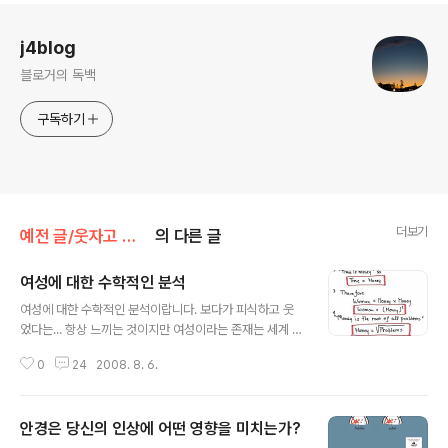
로그 정보
j4blog
블로거의 독백
구독하기
더보기
예전 글/웃자고 쓴 글
의 다른 글
여성에 대한 수학적인 분석
글 내용
여성에 대한 수학적인 분석이랍니다. 보다가 피식하고 웃
었다는... 항상 느끼는 것이지만 여성이라는 존재는 세계 8
대 불가사의 중의 하나라는... 그럼 남성은? 이라는 질문에
0
24
2008. 8. 6.
대한 답은 두번째 사진이 설명해주고 있잔하요~ 화재시 인
명 구조 순서랍니다. 1. 어린이 2. 노인 3. 여자 3. 애완동물
4. 남자 어른(그것도 소방 구조원의 눈치 봐가며...-_-) 이
안경은 당신의 인상에 어떤 영향을 미치는가?
런 개...만도 못한 대우를...쿨럭 불경기가 되면 백화점 의류
글 내용