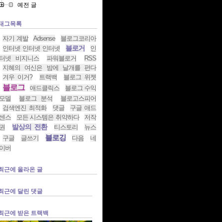
예전 글
태그목록
자기 계발
Adsense
블로그코리아
블로거
인터넷 인터넷 인터넷
인
터넷 비지니스
파워블로거
RSS
지혜의 여신은 밤에 날개를 편다
겨우 이거?
트랙백
블로그 위젯
블로그
애드클릭스
블로그 수익
모델
블로그 분석
블로고스피어
검색엔진 최적화
댓글
구글 애드
센스
모든 시스템은 취약하다
저작
발상의 전환
권
티스토리
뉴스
블로깅
구글
글쓰기
다음
네
이버
최근에 올라온 글
최근에 달린 댓글
최근에 받은 트랙백