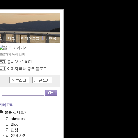
그
태그
미디어로그
방명록
블로거의 독백
만귀
공지 Ver 1.0.01
이미지 배너 링크 블로그
카테고리
분류 전체보기
about me
Blog
단상
동네 사진