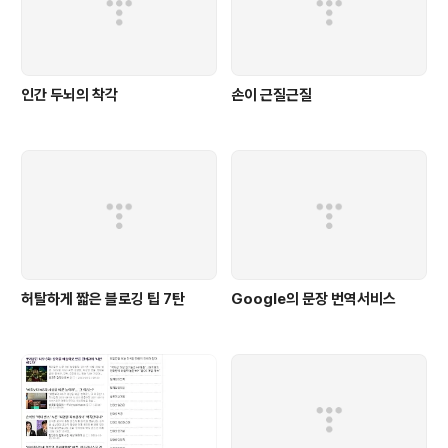
퍼 울트라메가히트 허위과장 광고라..
인간 두뇌의 착각
손이 근질근질
허탈하게 짧은 블로깅 팁 7탄
Google의 문장 번역서비스