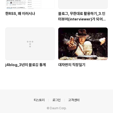
한RSS, 왜 이러시나
블로그, 무한대로 활용하기_3.인
터뷰어(interviewer)가 되어보
자
j4blog_3년의 블로깅 통계
대자연의 직장일기
의안내
티스토리
로그인
고객센터
© Daum Corp.