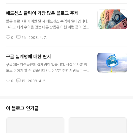
어대고 동영상을 만들고 있습니다. 수많은 블로그들이 자
신의 애드센스 수익을 위해 자신의 블로그의 글의 SEO(검
애드센스 클릭이 가장 많은 블로그 주제
색엔진 최적화)를 고민하고 글쓰기 방법을 연구하고 있습
글 내용
니다. 수많은 블로그들이 자신의 수익을 위해서 자신의 블
많은 블로그들이 이번 달 제 애드센스 수익이 얼마입니다.
로그의 컨텐츠를 얼마나 더 유용하고 좋은 품질을 유지할
그리고 제가 수익을 얻는 다른 방법은 이런 이런 곳이 있습
것인가를 고민합니다. 대부분 개미처럼 열심히 일하고 있
니다 등의 글을 발행합니다. 저 또한 블로그 결산시에 애드
는 상태입니다. 구글 맞춤 검색이라는 서비스가 있습니다.
0
26
2008. 4. 7.
센스 수익에 관한 내용까지 곁들여 결산을 하고 있습니다.
이에 관한 활용과 설정방법등은 도아님께서 너무 친절하게
그리고 초기에 애드센스 수익을 올리기 위해서 어떤 레이
설명해 주신 글이 있습니다. 꼭 읽어보십시오. 구글 ..
아웃을 이용해야 좋은가 클릭율이 높은 애드센스 컨텐츠
구글 십계명에 대한 딴지
광고의 배치는 어떤 것이 있는가 등을 적었습니다. 하지만
글 내용
애드센스의 단가 하향 조정, 그리고 클릭 범위 축소 등의 몇
구글에는 자신들만의 십계명이 있습니다. 사실은 사훈 정
가지 괴멸적인 구글 애드센스의 정책변화로 더 이상 애드
도로 이야기 할 수 있습니다만...아무튼 주변 사람들은 구글
센스는 매력적인 블로그 수익모델이 되지 못한다는 의견이
십계명이라 부르고 있습니다. 뭐..구글 내부에서도 그러는
지배적입니다. 저 역시 그렇게 생각하고 또 국내에서 개발
0
19
2008. 4. 2.
지 모르겠습니다만 그런다면 한 소리 하고싶네요. '췟~!' 사
되는 블로그 수익모델의 낮은 수익성에 대해서도 걱정이
실 이 내용을 보면 꽤나 매력적이고 또한 진보적인 사고방
앞섭니다. 그래도 아직까지 가장 손쉽게 ..
식을 바탕으로 한 멋들어진 급훈 아니 사훈이라 생각할 수
있습니다. 일견 구글이 그렇게 성장하게 된 원동력을 보여
주는 것 같아서 고개를 끄덕이는 내용으로 가득차 있습니
이 블로그 인기글
다. 하.지.만!!! 그들의 계명을 그들 스스로가 지키지도 않을
뿐더러 아주 반대되는 행동을 서슴치 않는 구글의 행동은
정말 이해불가능의 미스테리입니다. 그러다보니 결국 그들
이 십계명이라고 내놓은 것은 구글의 마케팅을 위한 초슈