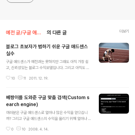
더보기
예전 글/구글 애드센스
의 다른 글
블로그 초보자가 범하기 쉬운 구글 애드센스
실수
글 내용
구글 애드센스가 예전과는 못하지만 그래도 아직 가장 쉽
고, 신뢰성있는 블로그 수익모델입니다. 그리고 아직도 수
많은 블로그들은 애드센스가 되기 위해 줄을 서있습니다.
10
11
2011. 12. 19.
대부분은 애드센스로 큰 돈은 벌지 못하더라도 조금이나마
용돈이라도 벌기를 기대하고 있습니다. 하지만 많은 블로
그 초보자들은 애드센스에 대한 정보를 어느정도 검색으로
베짱이를 도와준 구글 맞춤 검색(Custom s
눈팅하고 난 다음, 스스로가 애드센스 전문가가 되어버린
양 행동하기 쉽습니다. 그럼 애드센스를 신청할 때, 그리고
earch engine)
글 내용
운영할 때 초보자가 범하기 쉬운 실수로 어떤 것이 있을까
여러분은 구글 애드센스로 얼마나 많은 수익을 얻으십니
요? 1. 블로그를 개설과 동시에 신청한다. 많은 분들이 모르
까? 그리고 구글 애드센스의 수익을 올리기 위해 얼마나 많
지만, 애드센스를 신청하면 구글의 애드센스 팀은 직접 그
은 노력을 하시는가요? 수많은 블로그들이 자신의 애드센
블로그에 와서 블로그를 Review를 하고 갑니다. 컨텐츠
0
10
2008. 4. 14.
스 수익을 올리기 위해 블로그의 글을 발행하고 사진을 찍
가 없는, 혹은 있더라도 극소수인 갓 만..