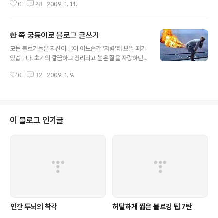
0
28
2009. 1. 14.
어려움 뒤의 더 큰 어려움행복한 시기를 기대하며 허리띠
를 졸라 맵시다. 자! 최악의 불황 저렴하게 저렴하게 살아봅
시다. 한 푼이라도 아끼면서 말이죠. 1. 화장실 종이를 아끼
한 쪽 궁둥이로 블로그 글쓰기
자. 화장실 종이의 용도는 뒷처리입니다. 손에 둘둘 말아 권
글 내용
투시합 나가기 위함이 아닙니다!! 2. 샤워를 빨리 하자. 폭
모든 블로거들은 자신이 글이 어느순간 '저렴'해 보일 때가
포 아래 명상하는 것도 아니면서 물 틀어놓고 졸고 계십니
있습니다. 초기의 깔끔하고 정리되고 높은 질을 자랑하던
까? 빨리 수도꼭지를 잠그세요 3. 국을 먹자. 가장 저렴한
글이 어느 순간 싸구려 중국산 장난감을 보는 느낌을 줍니
방법의 식사 방법은 바로 이것저것 넣어서 만든 잡탕 국입
0
32
2009. 1. 9.
다. 여러분의 글은 정열을 잃고 매력도 없고 논리도 상실했
니다. 남은 음식 버리려는 그 손 멈추라. 4. 식당에서 불평
습니다. 이런 글은 독자들에게 뭔가를 강요하는 느낌이 듭
을 해..
니다. 불편한 느낌을 줍니다. 그렇다고 해서 블로그를 접어
버릴 수도 없는 노릇입니다. (개인적으로 이런 느낌은 블로
거 슬럼프라고 불리우는 Blogger's block과는 약간 다
이 블로그 인기글
르다고 생각합니다.) 약간 저질스러운 이야기로 들어가서..
(원래 날라리 블로그가 저질스럽긴하지만) 사람들이 장내
의 소화활동의 부산물로 만들어지는 가스, 즉 방귀를 보다
효과적으로 배출하기 위해 한 쪽 궁둥이를 살짝 들어줍니
다. 쿨럭;; 근육과 근육의 틈..
인간 두뇌의 착각
허탈하게 짧은 블로깅 팁 7탄