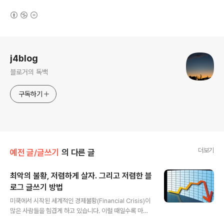
(새창열림)
로그 정보
j4blog
블로거의 독백
구독하기
더보기
예전 글/글쓰기
의 다른 글
최악의 불황, 저렴하게 살자. 그리고 저렴한 블
로그 글쓰기 방법
글 내용
미쿡에서 시작된 세계적인 경제불황(Financial Crisis)이
많은 사람들을 힘겹게 하고 있습니다. 이럴 때일수록 마음
빡시기 먹고 어려움을 이겨나가도록 해야겠죠. 그리고 이