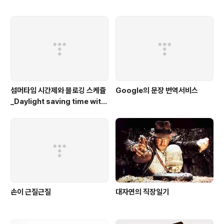
섬머타임 시간제와 블로깅 스케쥴
Google의 문장 번역서비스
_Daylight saving time with
blogging
손이 근질근질
대자연의 직장일기