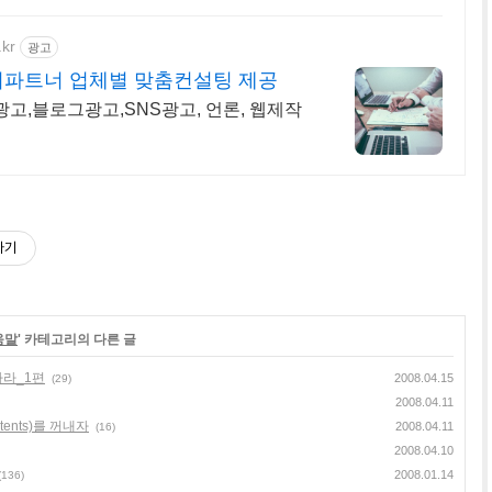
.kr
광고
비파트너 업체별 맞춤컨설팅 제공
고,블로그광고,SNS광고, 언론, 웹제작
하기
움말
' 카테고리의 다른 글
하라_1편
2008.04.15
(29)
2008.04.11
ents)를 꺼내자
2008.04.11
(16)
2008.04.10
2008.01.14
(136)