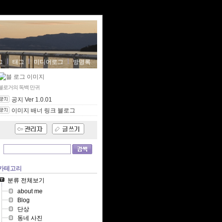
그
태그
미디어로그
방명록
블로거의 독백
만귀
공지 Ver 1.0.01
이미지 배너 링크 블로그
카테고리
분류 전체보기
about me
Blog
단상
동네 사진