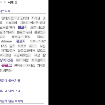
예전 글
태그목록
인터넷 인터넷 인터넷
저작권
댓
글
티스토리
지혜의 여신은 밤에
블로깅
날개를 편다
모든 시스템
은 취약하다
블로그 위젯
블로고스
피어
블로그 분석
글쓰기
블로거
Adsense
겨우 이거?
RSS
뉴스
트랙백
네이버
다음
파워블로거
블로그코리아
블로그
발
수익모델
구글 애드센스
구글
상의 전환
자기 계발
애드클릭스
블로그
인터넷 비지니스
검색엔
진 최적화
최근에 올라온 글
최근에 달린 댓글
최근에 받은 트랙백