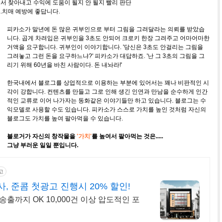
 찾아내고 수익에 도움이 될지 안 될지 빨리 판단
..치매 예방에 좋답니다.
피카소가 말년에 돈 많은 귀부인으로 부터 그림을 그려달라는 의뢰를 받았습
니다. 곱게 차려입은 귀부인을 3초도 안되어 크로키 한장 그려주고 어마어마한
거액을 요구합니다. 귀부인이 이야기합니다. '당신은 3초도 안걸리는 그림을
그려놓고 그런 돈을 요구하느냐?' 피카소가 대답하죠. '난 그 3초의 그림을 그
리기 위해 60년을 바친 사람이다. 돈 내놔라!'
한국내에서 블로그를 상업적으로 이용하는 부분에 있어서는 꽤나 비판적인 시
각이 강합니다. 컨텐츠를 만들고 그로 인해 생긴 인연과 만남을 순수하게 인간
적인 교류로 이어 나가자는 동화같은 이야기들만 하고 있습니다. 블로그는 수
익모델로 사용할 수도 있습니다. 피카소가 스스로 가치를 높인 것처럼 자신의
블로그도 가치를 높여 팔아먹을 수 있습니다.
블로거가 자신의 창작물을
'가치'
를 높여서 팔아먹는 것은.....
그냥 부러운 일일 뿐입니다.
고
 준콤 첫광고 진행시 20% 할인!
터 송출까지 OK 10,000건 이상 압도적인 포