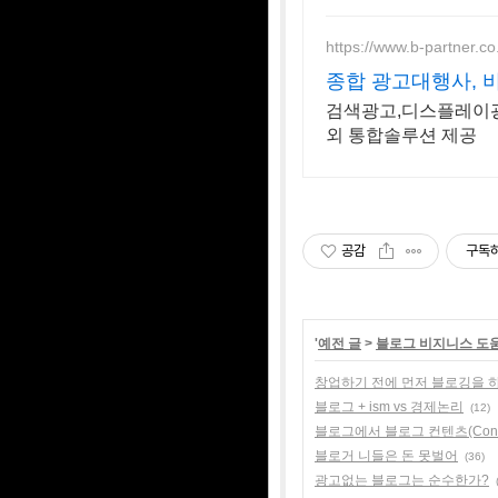
https://www.b-partner.co
종합 광고대행사, 
검색광고,디스플레이광
외 통합솔루션 제공
공감
구독
'
예전 글
>
블로그 비지니스 도
창업하기 전에 먼저 블로깅을 
블로그 + ism vs 경제논리
(12)
블로그에서 블로그 컨텐츠(Cont
블로거 니들은 돈 못벌어
(36)
광고없는 블로그는 순수한가?