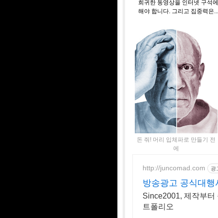
희귀한 동영상을 인터넷 구석에서
해야 합니다. 그리고 집중력은..
돈 줘! 머리 입체파로 만들기 전
에
http://juncomad.com
광
방송광고 공식대행사,
Since2001, 제작부
트폴리오