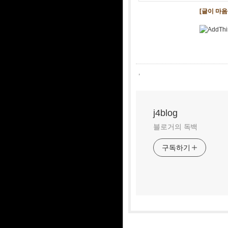
[글이 마
,
j4blog
블로거의 독백
구독하기