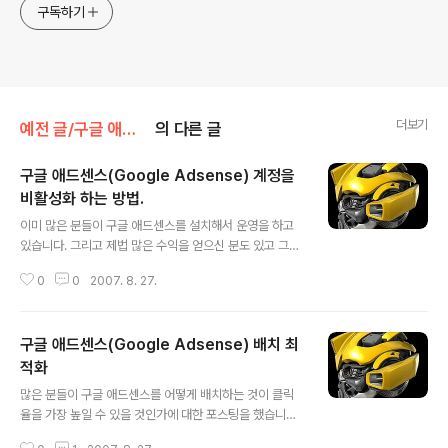
구독하기
더보기
예전 글/구글 애드센스
의 다른 글
구글 애드센스(Google Adsense) 계정을
비활성화 하는 방법.
글 내용
이미 많은 분들이 구글 애드센스를 설치해서 운영을 하고
있습니다. 그리고 제법 많은 수익을 얻으신 분도 있고 그렇
지않으신 분도 있습니다. 하지만 구글 애드센서들 대부분
0
0
2007. 8. 27.
이 고민하는 것은 바로 애드센스의 비활성화입니다. 구글
은 애드센스 정책중 부정클릭에 대한 부분을 엄격히 명시
해 놓았습니다. 때문에 어떤 결과가 나오는가 하면 마음에
구글 애드센스(Google Adsense) 배치 최
안드는 블로그에 가서 매일, 일정한 시간에 클릭을 하
면...?? 네..그 블로그의 애드센스는 비활성화되어 버립니
적화
글 내용
다. 또는 자신이 수익을 얻기 위해 은근슬쩍(모르겠지~ 이
많은 분들이 구글 애드센스를 어떻게 배치하는 것이 클릭
런 심정으로) 클릭 하면?? 역시 비활성화 됩니다. 결국 우
율을 가장 높일 수 있을 것인가에 대한 포스팅을 했습니다.
리는 비활성 계정이 되는 몇가지 예를 검토하면 비활성을
다른 나름대로의 노하우와 경험에서 우러나온 귀중한 정보
막을 수 있습니다. 아래 몇가지를 항목을 따라하면 아주 쉽