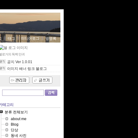
그
태그
미디어로그
방명록
블로거의 독백
만귀
공지 Ver 1.0.01
이미지 배너 링크 블로그
카테고리
분류 전체보기
about me
Blog
단상
동네 사진