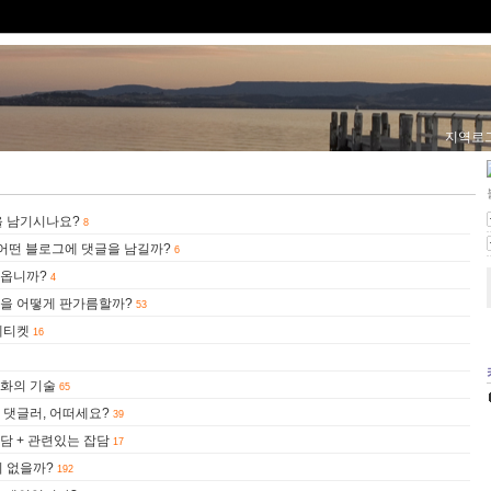
지역로
을 남기시나요?
8
 어떤 블로그에 댓글을 남길까?
6
이옵니까?
4
을 어떻게 판가름할까?
53
에티켓
16
화의 기술
65
 댓글러, 어떠세요?
39
담 + 관련있는 잡담
17
이 없을까?
192