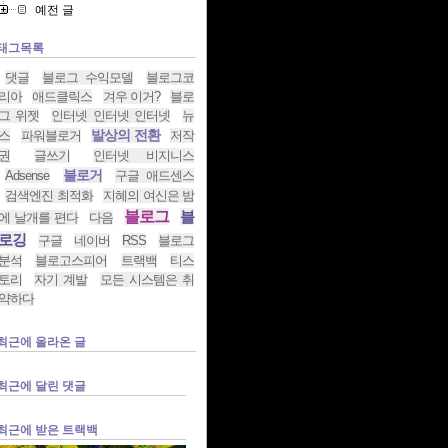
예전 글
태그목록
댓글
블로그 수익모델
블로그코
리아
애드클릭스
겨우 이거?
블로
그 위젯
인터넷 인터넷 인터넷
뉴
발상의 전환
스
파워블로거
저작
권
글쓰기
인터넷 비지니스
블로거
Adsense
구글 애드센스
검색엔진 최적화
지혜의 여신은 밤
블로그
블
에 날개를 편다
다음
로깅
구글
네이버
RSS
블로그
분석
블로고스피어
트랙백
티스
토리
자기 계발
모든 시스템은 취
약하다
최근에 올라온 글
최근에 달린 댓글
최근에 받은 트랙백