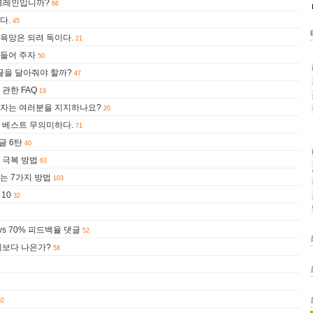
포크레인입니까?
66
다.
45
욕망은 되려 독이다.
21
들어 주자
50
글을 달아줘야 할까?
47
관한 FAQ
19
자는 여러분을 지지하나요?
20
 베스트 무의미하다.
71
글 6탄
40
 극복 방법
63
는 7가지 방법
103
10
32
vs 70% 피드백율 댓글
52
제보다 나은가?
58
02